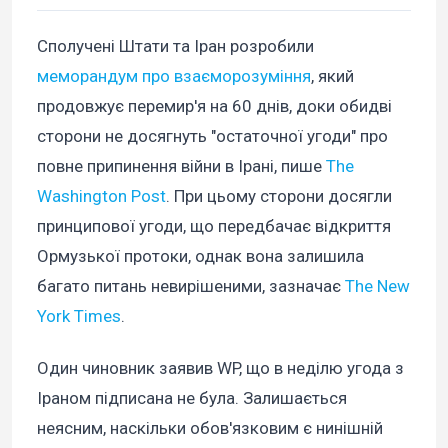
Сполучені Штати та Іран розробили
меморандум про взаєморозуміння
, який
продовжує перемир'я на 60 днів, доки обидві
сторони не досягнуть "остаточної угоди" про
повне припинення війни в Ірані, пише
The
Washington Post
. При цьому сторони досягли
принципової угоди, що передбачає відкриття
Ормузької протоки, однак вона залишила
багато питань невирішеними, зазначає
The New
York Times
.
Один чиновник заявив WP, що в неділю угода з
Іраном підписана не була. Залишається
неясним, наскільки обов'язковим є нинішній