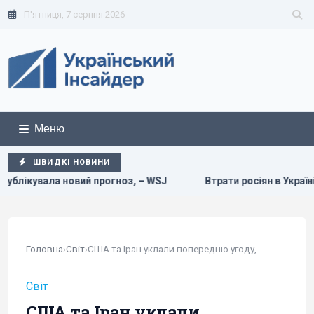
П'ятниця, 7 серпня 2026
Меню
ШВИДКІ НОВИНИ
оз, – WSJ
Втрати росіян в Україні сягнули нової психологі
Головна
›
Світ
›
США та Іран уклали попередню угоду, але...
Світ
США та Іран уклали