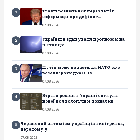
Трамп розлютився через витік
1
інформації про дефіцит...
07.08.2026
Українців здивували прогнозом на
2
п'ятницю
07.08.2026
Путін може напасти на НАТО вже
3
восени: розвідка США...
07.08.2026
Втрати росіян в Україні сягнули
4
нової психологічної позначки
07.08.2026
Червневий оптимізм українців вивітрився,
5
перелому у...
07.08.2026