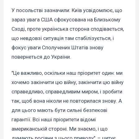
У посольстві зазначили: Київ усвідомлює, що
зараз увага США сфокусована на Близькому
Сході, проте українська сторона сподівається,
що невдовзі ситуація там стабілізується, і
фокус уваги Сполучених Штатів знову
повернеться до України.
"Це важливо, оскільки наш пріоритет один: ми
хочемо закінчити цю війну, закінчити цю війну
справедливо, справедливим миром, і зробити
так, щоб вона ніколи не повторилася знову. А
для цього мають бути сильні безпекові
гарантії. Всі наші пріоритети відомі
американській стороні. Ми знаємо, і що
думають росіяни з цього приводу", – цитує