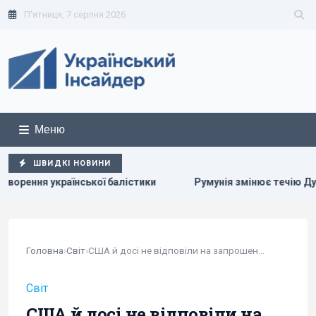
П'ятниця, 7 серпня 2026
Меню
ШВИДКІ НОВИНИ
тики
Румунія змінює течію Дунаю: для чого вона це роби
Головна
›
Світ
›
США й досі не відповіли на запрошення їхньої...
Світ
США й досі не відповіли на