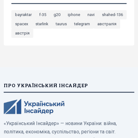
bayraktar
f-35
g20
iphone
navi
shahed-136
spacex
starlink
taurus
telegram
австралія
австрія
ПРО УКРАЇНСЬКИЙ ІНСАЙДЕР
«Український Інсайдер» — новини України: війна,
політика, економіка, суспільство, регіони та світ.