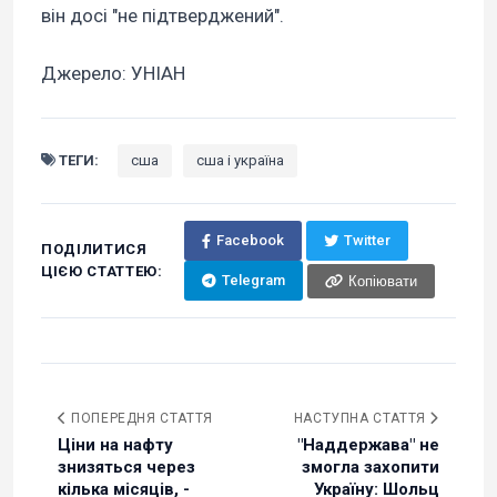
він досі "не підтверджений".
Джерело: УНІАН
ТЕГИ:
сша
сша і україна
Facebook
Twitter
ПОДІЛИТИСЯ
ЦІЄЮ СТАТТЕЮ:
Telegram
Копіювати
ПОПЕРЕДНЯ СТАТТЯ
НАСТУПНА СТАТТЯ
Ціни на нафту
"Наддержава" не
знизяться через
змогла захопити
кілька місяців, -
Україну: Шольц