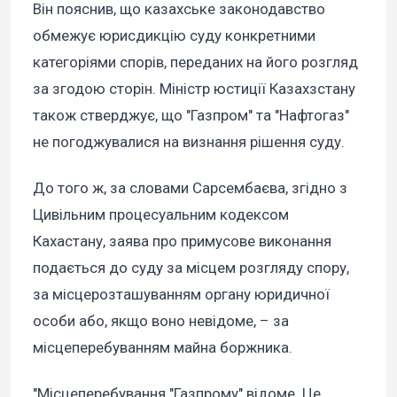
Він пояснив, що казахське законодавство
обмежує юрисдикцію суду конкретними
категоріями спорів, переданих на його розгляд
за згодою сторін. Міністр юстиції Казахзстану
також стверджує, що "Газпром" та "Нафтогаз"
не погоджувалися на визнання рішення суду.
До того ж, за словами Сарсембаєва, згідно з
Цивільним процесуальним кодексом
Кахастану, заява про примусове виконання
подається до суду за місцем розгляду спору,
за місцерозташуванням органу юридичної
особи або, якщо воно невідоме, – за
місцеперебуванням майна боржника.
"Місцеперебування "Газпрому" відоме. Це