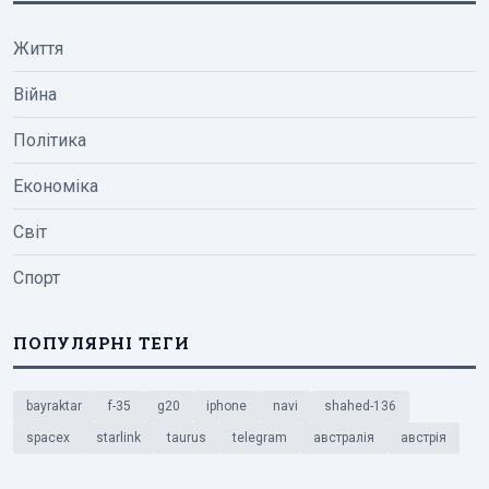
Життя
Війна
Політика
Економіка
Світ
Спорт
ПОПУЛЯРНІ ТЕГИ
bayraktar
f-35
g20
iphone
navi
shahed-136
spacex
starlink
taurus
telegram
австралія
австрія