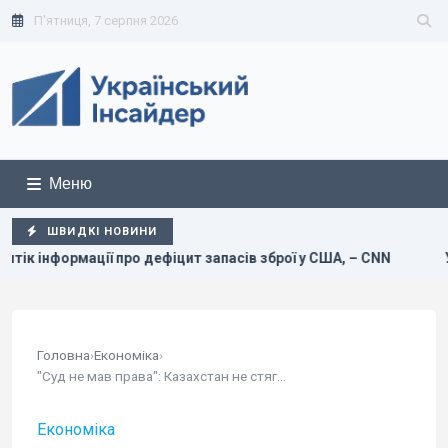
П'ятниця, 7 серпня 2026
Меню
ШВИДКІ НОВИНИ
дефіцит запасів зброї у США, – CNN
Українців здивували 
Головна
›
Економіка
›
"Суд не мав права": Казахстан не стягуватиме з...
Економіка