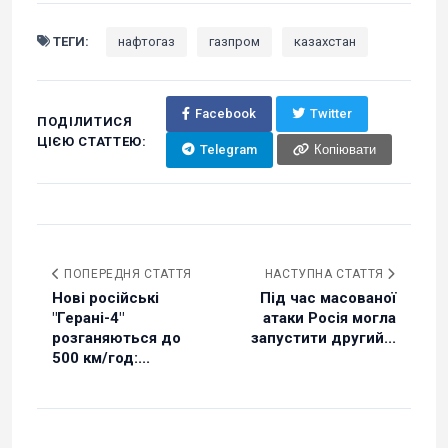
ТЕГИ:
нафтогаз
газпром
казахстан
Facebook
Twitter
ПОДІЛИТИСЯ
ЦІЄЮ СТАТТЕЮ:
Telegram
Копіювати
ПОПЕРЕДНЯ СТАТТЯ
НАСТУПНА СТАТТЯ
Нові російські
Під час масованої
"Герані-4"
атаки Росія могла
розганяються до
запустити другий...
500 км/год:...