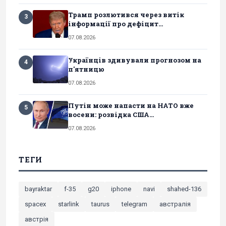
Трамп розлютився через витік
3
інформації про дефіцит...
07.08.2026
Українців здивували прогнозом на
4
п'ятницю
07.08.2026
Путін може напасти на НАТО вже
5
восени: розвідка США...
07.08.2026
ТЕГИ
bayraktar
f-35
g20
iphone
navi
shahed-136
spacex
starlink
taurus
telegram
австралія
австрія