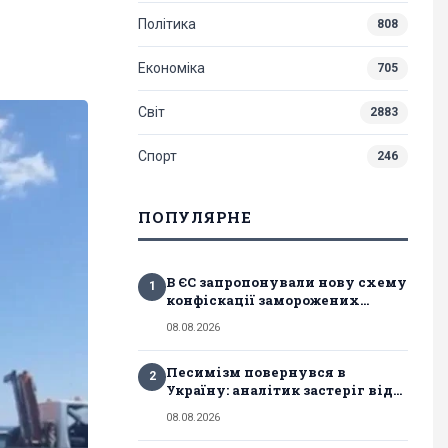
Політика
808
Економіка
705
Світ
2883
Спорт
246
ПОПУЛЯРНЕ
В ЄС запропонували нову схему
1
конфіскації заморожених...
08.08.2026
Песимізм повернувся в
2
Україну: аналітик застеріг від...
08.08.2026