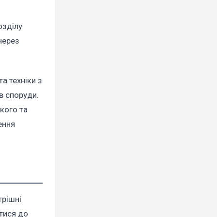
озділу
через
а техніки з
в споруди.
кого та
ення
трішні
тися до