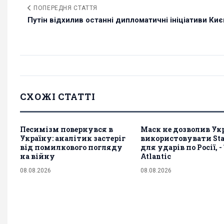
ПОПЕРЕДНЯ СТАТТЯ
Путін відхилив останні дипломатичні ініціативи Києва
СХОЖІ СТАТТІ
Песимізм повернувся в
Маск не дозволив Ук
Україну: аналітик застеріг
використовувати Sta
від помилкового погляду
для ударів по Росії, -
на війну
Atlantic
08.08.2026
08.08.2026