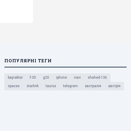
ПОПУЛЯРНІ ТЕГИ
bayraktar
f-35
g20
iphone
navi
shahed-136
spacex
starlink
taurus
telegram
австралія
австрія