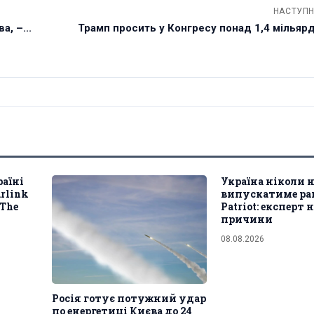
НАСТУПН
, –...
Трамп просить у Конгресу понад 1,4 мільяр
раїні
Україна ніколи н
rlink
випускатиме ра
 The
Patriot: експерт 
причини
08.08.2026
Росія готує потужний удар
по енергетиці Києва до 24