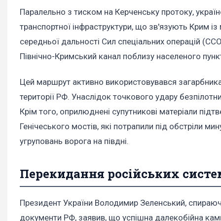
Паралельно з тиском на Керченську протоку, українс
транспортної інфраструктури, що зв'язують Крим із
середньої дальності Сил спеціальних операцій (ССО
Північно-Кримський канал поблизу населеного пунк
Цей маршрут активно використовувався загарбникам
території РФ. Унаслідок точкового удару безпілотник
Крім того, оприлюднені супутникові матеріали під
Генічеського мостів, які потрапили під обстріли 
угруповань ворога на півдні.
Перекидання російських систе
Президент України Володимир Зеленський, спираючис
документи РФ, заявив, що успішна далекобійна кам