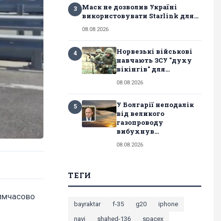
Маск не дозволив Україні
3
використовувати Starlink для...
08.08.2026
Норвезькі військові
4
навчають ЗСУ "духу
вікінгів" для...
08.08.2026
У Болгарії неподалік
5
від великого
газопроводу
вибухнув...
08.08.2026
ТЕГИ
тимчасово
bayraktar
f-35
g20
iphone
navi
shahed-136
spacex