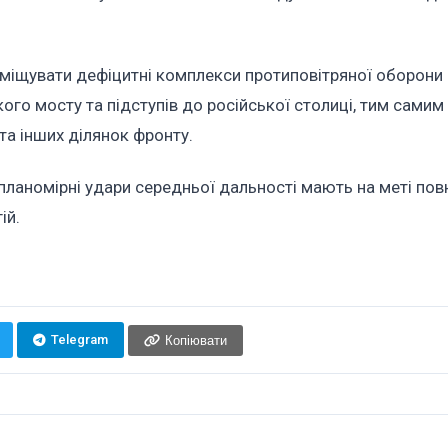
міщувати дефіцитні комплекси протиповітряної оборони 
ого мосту та підступів до російської столиці, тим самим
а інших ділянок фронту.
 планомірні удари середньої дальності мають на меті пов
ій.
Telegram
Копіювати