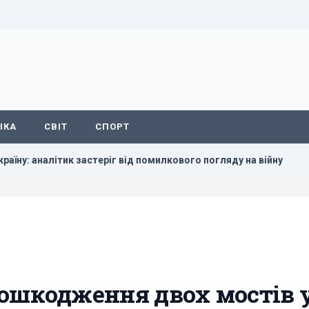
ІКА
СВІТ
СПОРТ
к застеріг від помилкового погляду на війну
Маск не дозв
ошкодження двох мостів 