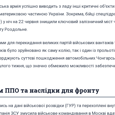
ька армія успішно виводить з ладу інші критичні об'єкти
 материковою частиною України. Зокрема, бійці спецпідр
) у ніч на 22 червня знищили ключовий залізничний міст 
ту Роздольне.
и для перекидання великих партій військових вантажів т
ів було зруйновано як саму колію, так і один із прольоті
тверджують суттєві пошкодження автомобільних Чонгарсь
минулого тижня, що значно обмежило можливості забезпеч
м ППО та наслідки для фронту
ь на дані військової розвідки (ГУР) та перехоплені вну
панія ЗСУ змусила військове командування в Москві вда