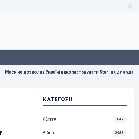
олив Україні використовувати Starlink для ударів по Росії, - The 
КАТЕГОРІЇ
Життя
842
у
Війна
2983