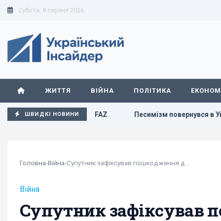
Субота, 8 серпня 2026
ЖИТТЯ
ВІЙНА
ПОЛІТИКА
ЕКОНОМ
ктивів РФ, - FAZ
Песимізм повернувся в Україну: аналіти
ШВИДКІ НОВИНИ
Головна
›
Війна
›
Супутник зафіксував пошкодження двох мостів у...
Війна
Супутник зафіксував п