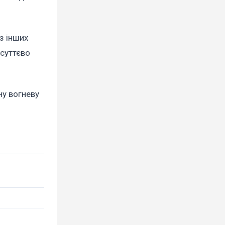
з інших
 суттєво
ну вогневу