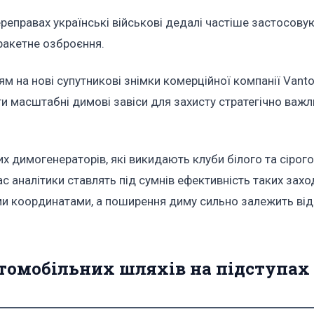
реправах українські військові дедалі частіше застосову
 ракетне озброєння.
м на нові супутникові знімки комерційної компанії Vantor
ти масштабні димові завіси для захисту стратегічно важ
их димогенераторів, які викидають клуби білого та сірог
 аналітики ставлять під сумнів ефективність таких заход
ими координатами, а поширення диму сильно залежить ві
томобільних шляхів на підступах