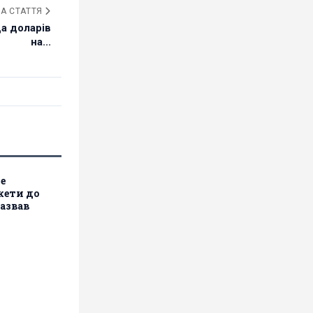
А СТАТТЯ
да доларів
на...
е
кети до
назвав