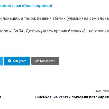
рсон є загибла і поранені
локаціях, а також падіння збитих (уламки) на семи лока
ворожі БпЛА. Дотримуйтесь правил безпеки", - наголосили
Telegram
Копіювати
НАСТУПН
...
Військові на картах показали поточну с