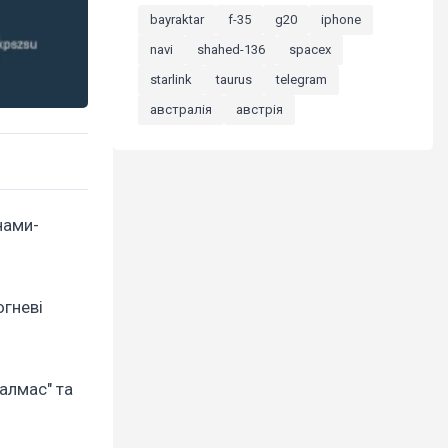
bayraktar
f-35
g20
iphone
navi
shahed-136
spacex
starlink
taurus
telegram
австралія
австрія
нами-
огневі
алмас" та