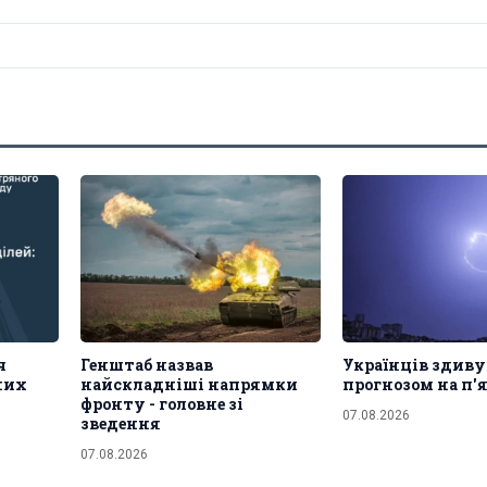
ч
Генштаб назвав
Українців здив
рних
найскладніші напрямки
прогнозом на п
фронту - головне зі
07.08.2026
зведення
07.08.2026