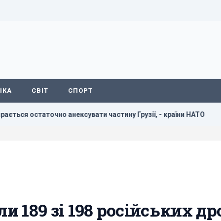
ІКА
СВІТ
СПОРТ
точно анексувати частину Грузії, - країни НАТО
В резуль
ли 189 зі 198 російських др