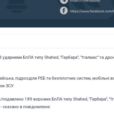
8 ударними БпЛА типу Shahed, "Гербера", "Італмас" та дро
війська, підрозділи РЕБ та безпілотних систем, мобільні в
или ЗСУ.
подавлено 189 ворожих БпЛА типу Shahed, "Гербера", "Іт
, - сказано в повідомленні.