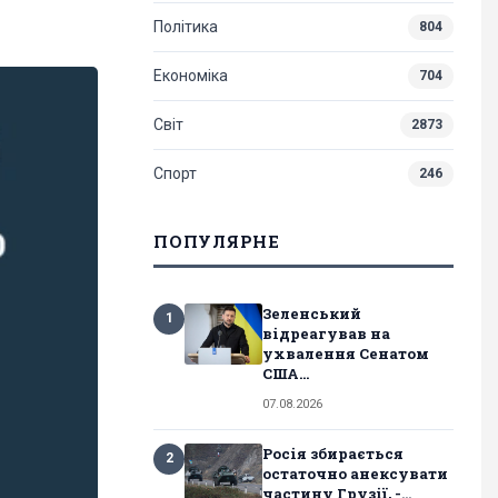
Політика
804
Економіка
704
Світ
2873
Спорт
246
ПОПУЛЯРНЕ
Зеленський
1
відреагував на
ухвалення Сенатом
США...
07.08.2026
Росія збирається
2
остаточно анексувати
частину Грузії, -...