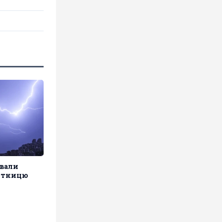
ували
'ятницю