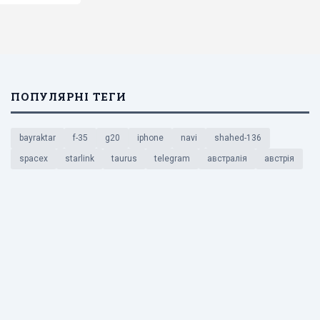
ПОПУЛЯРНІ ТЕГИ
bayraktar
f-35
g20
iphone
navi
shahed-136
spacex
starlink
taurus
telegram
австралія
австрія