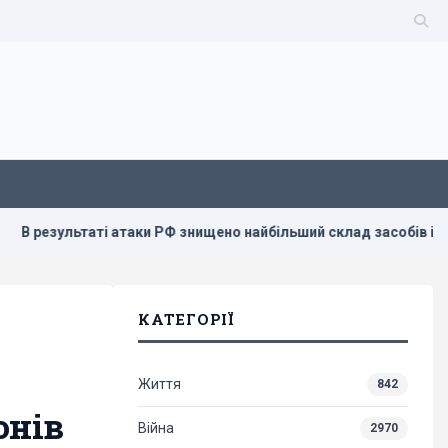
таті атаки РФ знищено найбільший склад засобів індивідуально
КАТЕГОРІЇ
Життя
842
онів
Війна
2970