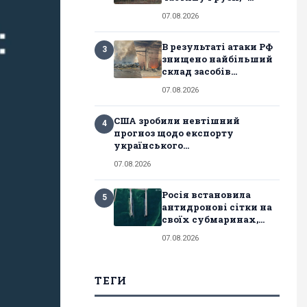
07.08.2026
В результаті атаки РФ
3
знищено найбільший
склад засобів...
07.08.2026
США зробили невтішний
4
прогноз щодо експорту
українського...
07.08.2026
Росія встановила
5
антидронові сітки на
своїх субмаринах,...
07.08.2026
ТЕГИ