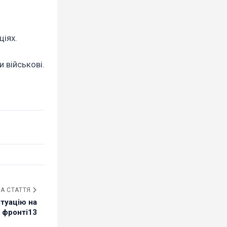
ціях.
 військові.
А СТАТТЯ
итуацію на
фронті13