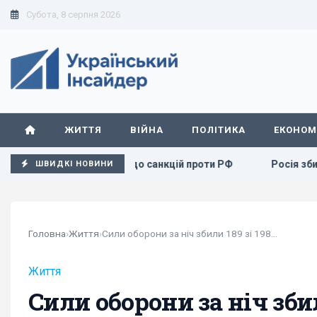
Субота, 8 серпня 2026
ЖИТТЯ
ВІЙНА
ПОЛІТИКА
ЕКОНОМ
онопроєкту щодо санкцій проти РФ
Росія збирається оста
ШВИДКІ НОВИНИ
Головна
›
Життя
›
Сили оборони за ніч збили 189 зі 198 російських дронів
Життя
Сили оборони за ніч зби