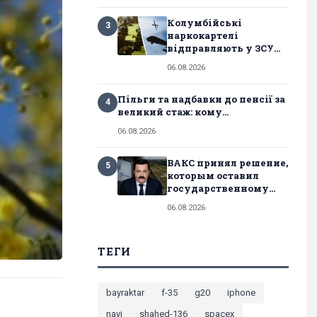
Колумбійські
3
наркокартелі
відправляють у ЗСУ...
06.08.2026
Пільги та надбавки до пенсії за
4
великий стаж: кому...
06.08.2026
ВАКС принял решение,
5
которым оставил
государственному...
06.08.2026
ТЕГИ
bayraktar
f-35
g20
iphone
navi
shahed-136
spacex