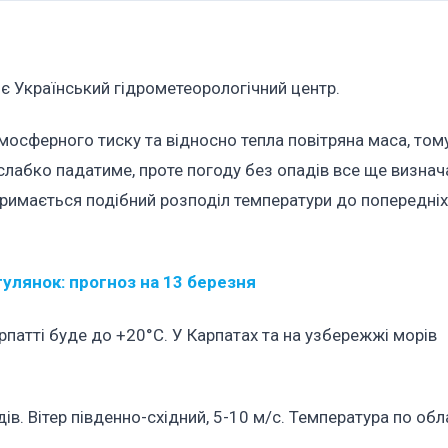
ляє Український гідрометеорологічний центр.
осферного тиску та відносно тепла повітряна маса, тому
 слабко падатиме, проте погоду без опадів все ще визна
тримається подібний розподіл температури до попередніх д
улянок: прогноз на 13 березня
рпатті буде до +20°С. У Карпатах та на узбережжі морів
ів. Вітер південно-східний, 5-10 м/с. Температура по обл