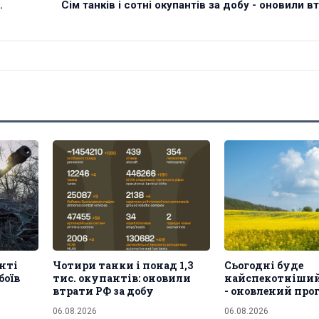
.
Сім танків і сотні окупантів за добу - оновили вт
нті
Чотири танки і понад 1,3
Сьогодні буде
боїв
тис. окупантів: оновили
найспекотніший
втрати РФ за добу
- оновлений про
06.08.2026
06.08.2026