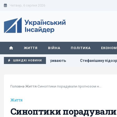
Четвер, 6 серпня 2026
ЖИТТЯ
ВІЙНА
ПОЛІТИКА
ЕКОНОМ
до ліцензій тривають
Стефанішину підозрюють в незаконно
ШВИДКІ НОВИНИ
Головна
›
Життя
›
Синоптики порадували прогнозом на п'ятницю
Життя
Синоптики порадували 