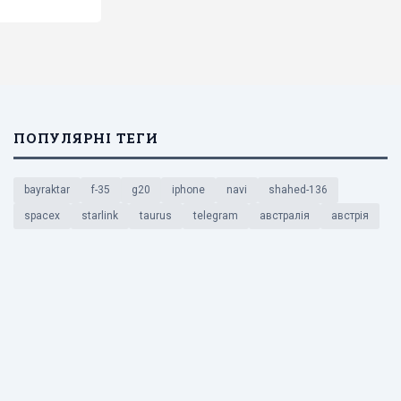
ПОПУЛЯРНІ ТЕГИ
bayraktar
f-35
g20
iphone
navi
shahed-136
spacex
starlink
taurus
telegram
австралія
австрія