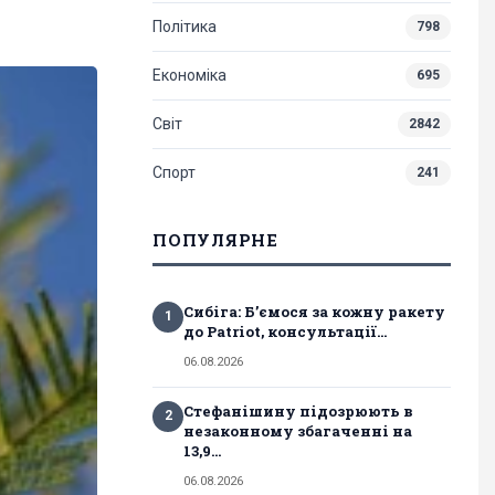
Політика
798
Економіка
695
Світ
2842
Спорт
241
ПОПУЛЯРНЕ
Сибіга: Б’ємося за кожну ракету
1
до Patriot, консультації...
06.08.2026
Стефанішину підозрюють в
2
незаконному збагаченні на
13,9...
06.08.2026