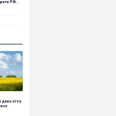
рати РФ...
 день літа
гноз