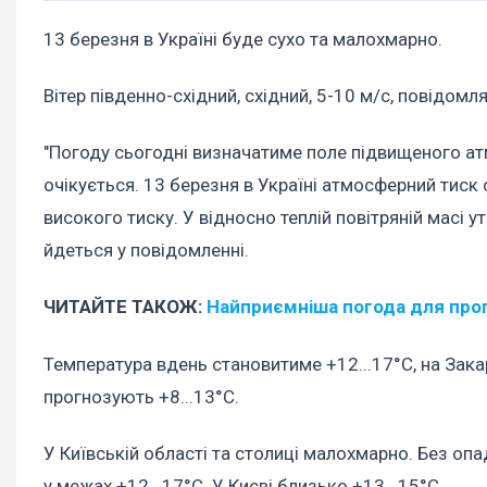
13 березня в Україні буде сухо та малохмарно.
Вітер південно-східний, східний, 5-10 м/с, повідом
"Погоду сьогодні визначатиме поле підвищеного атм
очікується. 13 березня в Україні атмосферний тиск
високого тиску. У відносно теплій повітряній масі у
йдеться у повідомленні.
ЧИТАЙТЕ ТАКОЖ:
Найприємніша погода для прог
Температура вдень становитиме +12...17°С, на Зака
прогнозують +8...13°С.
У Київській області та столиці малохмарно. Без опад
у межах +12...17°С. У Києві близько +13...15°С.