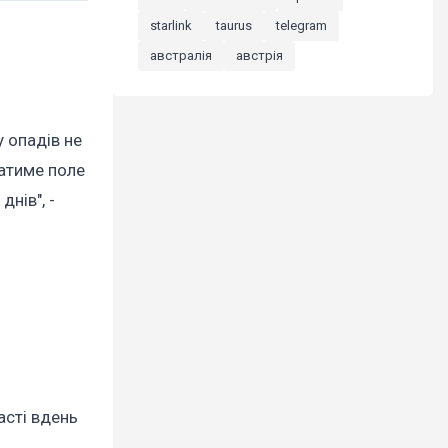
starlink
taurus
telegram
австралія
австрія
 опадів не
чатиме поле
нів", -
асті вдень