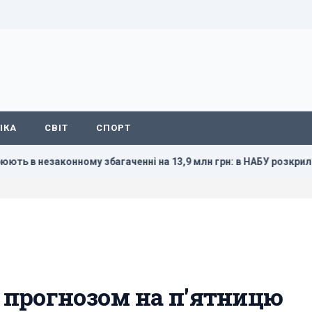
ІКА
СВІТ
СПОРТ
му збагаченні на 13,9 млн грн: в НАБУ розкрили деталі
прогнозом на п'ятницю