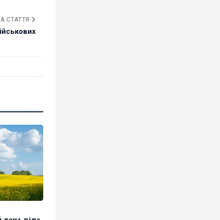
А СТАТТЯ
військових
 день літа