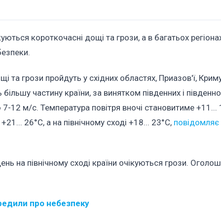
куються короткочасні дощі та грози, а в багатьох регіона
безпеки.
і та грози пройдуть у східних областях, Приазов'ї, Криму
 більшу частину країни, за винятком південних і південно
 7-12 м/с. Температура повітря вночі становитиме +11... 
1... 26°C, а на північному сході +18... 23°C,
повідомляє
вдень на північному сході країни очікуються грози. Оголо
ередили про небезпеку