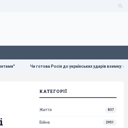
Чи готова Росія до українських ударів взимку: експерт дав не
КАТЕГОРІЇ
Життя
837
і
Війна
2951