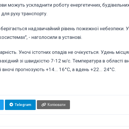
ови можуть ускладнити роботу енергетичних, будівельних
для руху транспорту.
зберігається надзвичайний рівень пожежної небезпеки. У
осистемах", - наголосили в установі.
арність. Уночі істотних опадів не очікується. Удень місц
ахідний зі швидкістю 7-12 м/с. Температура в області в
і вночі прогнозують +14... 16°C, а вдень +22... 24°C.
Telegram
Копіювати