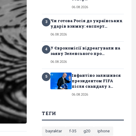
06.08.2026
Чи готова Росія до українських
3
ударів взимку: експерт...
06.08.2026
У Єврокомісії відреагували на
4
заяву Зеленського про...
06.08.2026
Інфантіно залишився
5
президентом FIFA
після скандалу з...
06.08.2026
ТЕГИ
bayraktar
f-35
g20
iphone