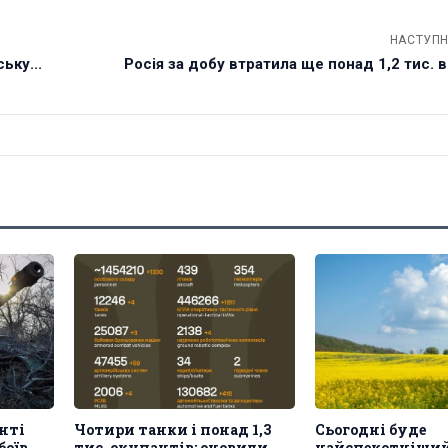
НАСТУПН
ьку...
Росія за добу втратила ще понад 1,2 тис. 
нті
Чотири танки і понад 1,3
Сьогодні буде
боїв
тис. окупантів: оновили
найспекотніший