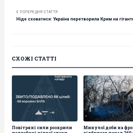
ПОПЕРЕДНЯ СТАТТЯ
Ніде сховатися: Україна перетворила Крим на гігантс
СХОЖІ СТАТТІ
Повітряні сили розкрили
Минулої доби на фро
подробиці нічної атаки
відбулося понад 260 