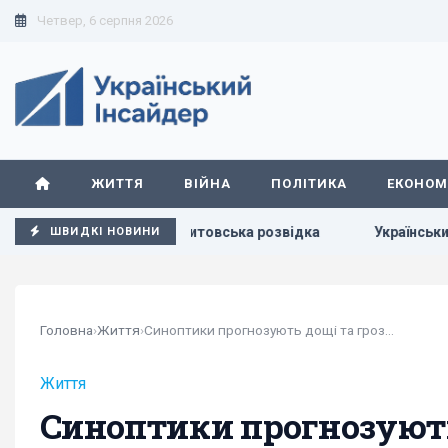
Четвер, 6 серпня 2026
ЖИТТЯ
ВІЙНА
ПОЛІТИКА
ЕКОНОМ
і в Балтії, - литовська розвідка
Українських чоловіків п
ШВИДКІ НОВИНИ
Головна
›
Життя
›
Синоптики прогнозують дощі та грози в...
Життя
Синоптики прогнозують 