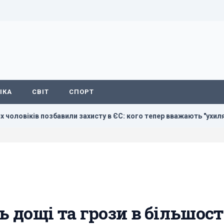
ІКА
СВІТ
СПОРТ
озбавили захисту в ЄС: кого тепер вважають "ухилянтами"
дощі та грози в більшост