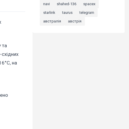
navi
shahed-136
spacex
starlink
taurus
telegram
австралія
австрія
х
 та
-східних
16°C, на
шено