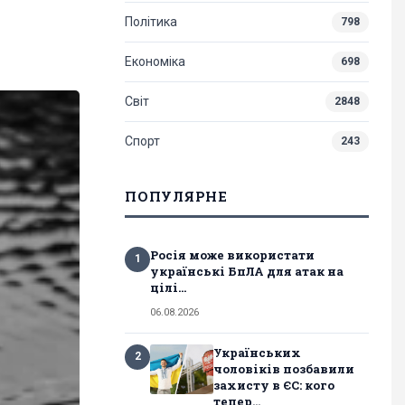
Політика
798
Економіка
698
Світ
2848
Спорт
243
ПОПУЛЯРНЕ
Росія може використати
1
українські БпЛА для атак на
цілі...
06.08.2026
Українських
2
чоловіків позбавили
захисту в ЄС: кого
тепер...