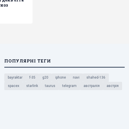
гноз
ПОПУЛЯРНІ ТЕГИ
bayraktar
f-35
g20
iphone
navi
shahed-136
spacex
starlink
taurus
telegram
австралія
австрія