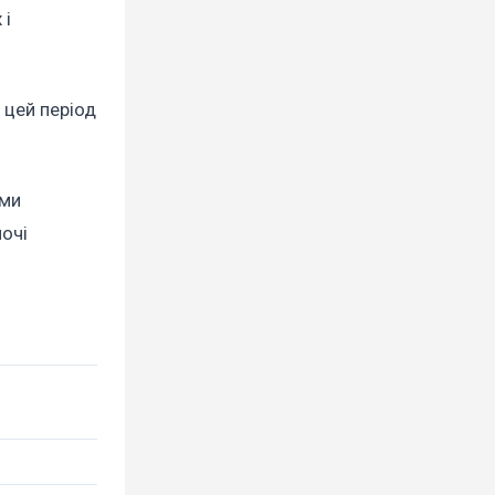
 і
 цей період
ями
ночі