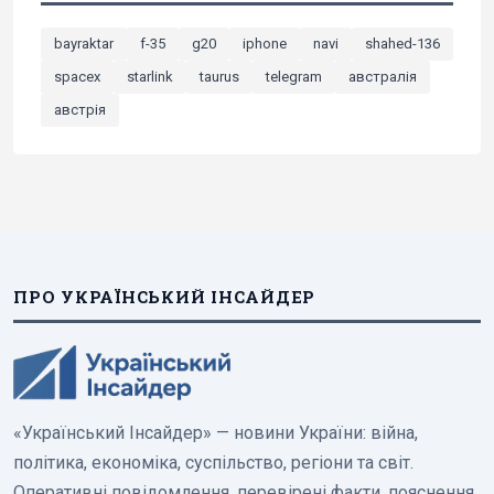
bayraktar
f-35
g20
iphone
navi
shahed-136
spacex
starlink
taurus
telegram
австралія
австрія
ПРО УКРАЇНСЬКИЙ ІНСАЙДЕР
«Український Інсайдер» — новини України: війна,
політика, економіка, суспільство, регіони та світ.
Оперативні повідомлення, перевірені факти, пояснення