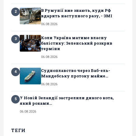
В Румунії вже знають, куди РФ
2
вдарить наступного разу, - ЗМІ
06.08.2026
Коли Україна матиме власну
3
балістику: Зеленський розкрив
терміни
06.08.2026
Судноплавство через Баб-ель-
4
Мандебську протоку майже...
06.08.2026
У Новій Зеландії застрелили дикого кота,
5
який роками...
06.08.2026
ТЕГИ