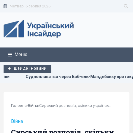
Четвер, 6 серпня 2026
Меню
ШВИДКІ НОВИНИ
о через Баб-ель-Мандебську протоку майже повністю зупинило
Головна
›
Війна
›
Сирський розповів, скільки української землі...
Війна
Сирський розповів, скільки