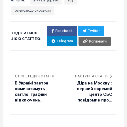
ТЕГИ:
війна в україні
зсу
олександр сирський
Facebook
Twitter
ПОДІЛИТИСЯ
ЦІЄЮ СТАТТЕЮ:
Telegram
Копіювати
ПОПЕРЕДНЯ СТАТТЯ
НАСТУПНА СТАТТЯ
В Україні завтра
"Діра на Москву":
вимикатимуть
перший окремий
світло: графіки
центр СБС
відключень...
повідомив про...