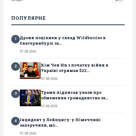
ПОПУЛЯРНЕ
Дрони поцілили у склад Wildberries в
1
Єкатеринбурзі за...
07.08.2026
Кім Чен Ин з початку війни в
2
Україні отримав $22...
07.08.2026
Трамп підписав укази про
3
обмеження громадянства за...
07.08.2026
Інцидент у Лейпцигу: у Німеччині
4
заперечили, що...
07.08.2026