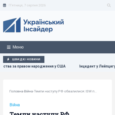
П'ятниця, 7 серпня 2026
Меню
ШВИДКІ НОВИНИ
ження у США
Інцидент у Лейпцигу: у Німеччині заперечил
Головна
›
Війна
›
Темпи наступу РФ обвалилися: ISW порівняв...
Війна
Темпи наступу РФ