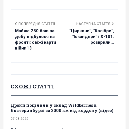
ПОПЕРЕДНЯ СТАТТЯ
НАСТУПНА СТАТТЯ
Майже 250 боїв за
"Циркони", "Калібри",
добу відбулося на
"Іскандери" і Х-101:
фронті: свіжі карти
розкрили...
війни13
СХОЖІ СТАТТІ
Дрони поцілили у склад Wildberries в
Єкатеринбурзі за 2000 км від кордону (відео)
07.08.2026