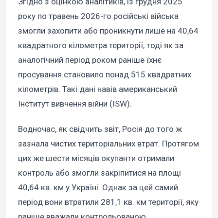
Згідно з оцінкою аналітиків, із грудня 2025
року по травень 2026-го російські війська
змогли захопити або проникнути лише на 40,64
квадратного кілометра території, тоді як за
аналогічний період роком раніше їхнє
просування становило понад 515 квадратних
кілометрів. Такі дані навів американський
Інститут вивчення війни (ISW).
Водночас, як свідчить звіт, Росія до того ж
зазнала чистих територіальних втрат. Протягом
цих же шести місяців окупанти отримали
контроль або змогли закріпитися на площі
40,64 кв. км у Україні. Однак за цей самий
період вони втратили 281,1 кв. км території, яку
раніше вважали контрольованою.