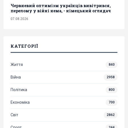
Червневий оптимізм українців вивітрився,
перелому у війні нема, - німецький оглядач
07.08.2026
КАТЕГОРІЇ
Життя
840
Війна
2958
Політика
800
Економіка
700
Світ
2862
Спорт
244