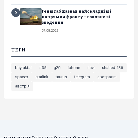
Генштаб назвав найскладніші
5
напрямки фронту - головне зі
зведення
07.08.2026
ТЕГИ
bayraktar
f-35
g20
iphone
navi
shahed-136
spacex
starlink
taurus
telegram
австралія
австрія