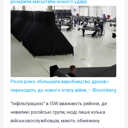
розкрили масштаби нічного удару
Росія різко збільшила виробництво дронів і
переходить до нового етапу війни, – Bloomberg
"Інфільтрацією" в ISW вважають райони, де
невеликі російські групи, іноді лише кілька
військовослужбовців, мають обмежену