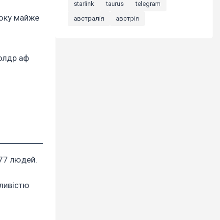
starlink
taurus
telegram
року майже
австралія
австрія
ьолдр аф
.
 77 людей.
жливістю