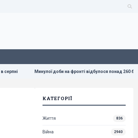
нулої доби на фронті відбулося понад 260 боїв
Росія вда
КАТЕГОРІЇ
Життя
836
Війна
2940