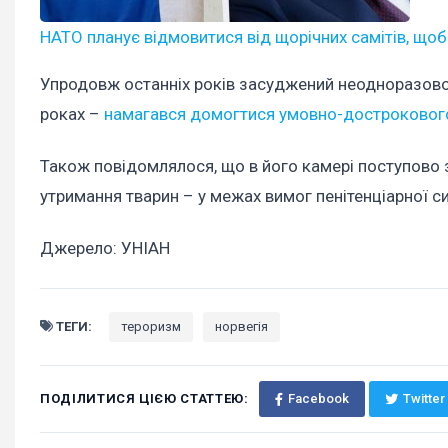
НАТО планує відмовитися від щорічних самітів, щоб 
Упродовж останніх років засуджений неодноразово 
роках –
намагався домогтися умовно-дострокового
Також повідомлялося, що в його камері поступово 
утримання тварин – у межах вимог пенітенціарної си
Джерело: УНІАН
ТЕГИ:
тероризм
норвегія
ПОДІЛИТИСЯ ЦІЄЮ СТАТТЕЮ:
Facebook
Twitter