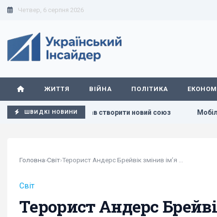
Четвер, 6 серпня 2026
ЖИТТЯ
ВІЙНА
ПОЛІТИКА
ЕКОНОМ
ропонував створити новий союз
Мобілізація осіб з інвал
ШВИДКІ НОВИНИ
Головна
›
Світ
›
Терорист Андерс Брейвік змінив імʼя на...
Світ
Терорист Андерс Брейві