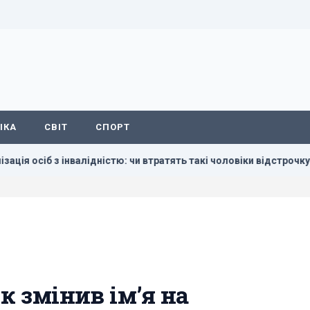
ІКА
СВІТ
СПОРТ
ідністю: чи втратять такі чоловіки відстрочку в серпні
Ми
к змінив імʼя на