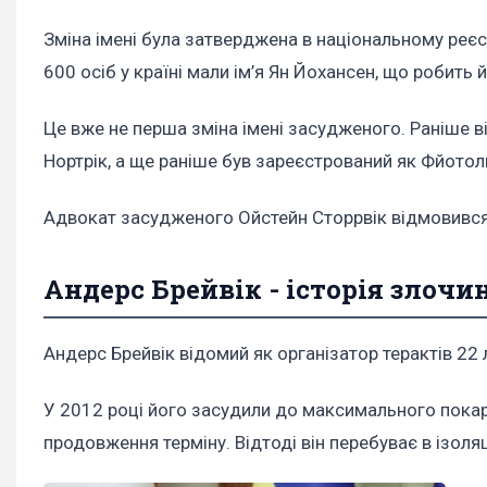
Зміна імені була затверджена в національному реєс
600 осіб у країні мали ім’я Ян Йохансен, що робить
Це вже не перша зміна імені засудженого. Раніше в
Нортрік, а ще раніше був зареєстрований як Фйотол
Адвокат засудженого Ойстейн Сторрвік відмовився к
Андерс Брейвік - історія злочи
Андерс Брейвік відомий як організатор терактів 22 
У 2012 році його засудили до максимального покар
продовження терміну. Відтоді він перебуває в ізоляці