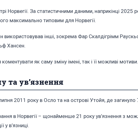
трі Норвегії. За статистичними даними, наприкінці 2025 
 його максимально типовим для Норвегії.
ін використовував інші, зокрема Фар Скалдігрімм Рауск
ьф Хансен.
оментувати як саму зміну імені, так і її можливі мотиви
ну та ув’язнення
липня 2011 року в Осло та на острові Утойя, де загинуло
ання в Норвегії – щонайменше 21 року ув’язнення з мо
ї у в’язниці.