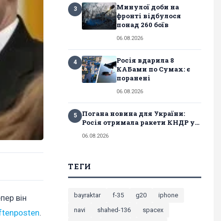
Минулої доби на
3
фронті відбулося
понад 260 боїв
06.08.2026
Росія вдарила 8
4
КАБами по Сумах: є
поранені
06.08.2026
Погана новина для України:
5
Росія отримала ракети КНДР у...
06.08.2026
ТЕГИ
bayraktar
f-35
g20
iphone
епер він
navi
shahed-136
spacex
ftenposten
.