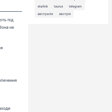
starlink
taurus
telegram
австралія
австрія
ють під
Вона не
ня
зпечення
аходи