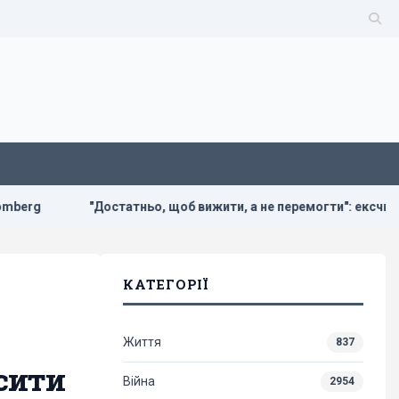
"Достатньо, щоб вижити, а не перемогти": ексчиновниця НАТ
КАТЕГОРІЇ
Життя
837
сити
Війна
2954