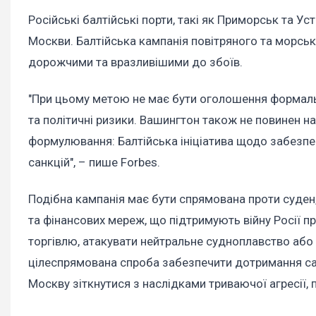
Російські балтійські порти, такі як Приморськ та У
Москви. Балтійська кампанія повітряного та морськ
дорожчими та вразливішими до збоїв.
"При цьому метою не має бути оголошення формальн
та політичні ризики. Вашингтон також не повинен 
формулювання: Балтійська ініціатива щодо забезпе
санкцій", – пише Forbes.
Подібна кампанія має бути спрямована проти суден, 
та фінансових мереж, що підтримують війну Росії пр
торгівлю, атакувати нейтральне судноплавство або
цілеспрямована спроба забезпечити дотримання санк
Москву зіткнутися з наслідками триваючої агресії,