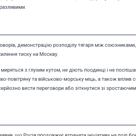
разливими.
говорів, демонстрацію розподілу тягаря між союзниками,
силення тиску на Москву.
миряться з глухим кутом, не діють поодинці і не поспіш
о-повітряну та військово-морську міць, а також вплив с
серйозно вести переговори або зіткнутися зі зростаючим
вив, що Росія продовжує втрачати ініціативу на полі бо