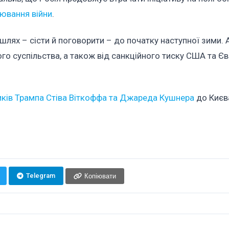
ювання війни
.
лях – сісти й поговорити – до початку наступної зими. 
ого суспільства, а також від санкційного тиску США та Є
ників Трампа Стіва Віткоффа та Джареда Кушнера
до Києв
Telegram
Копіювати