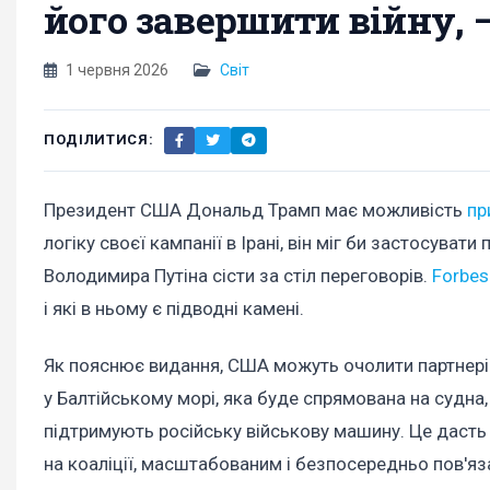
його завершити війну, –
1 червня 2026
Світ
ПОДІЛИТИСЯ:
Президент США Дональд Трамп має можливість
пр
логіку своєї кампанії в Ірані, він міг би застосуват
Володимира Путіна сісти за стіл переговорів.
Forbes
і які в ньому є підводні камені.
Як пояснює видання, США можуть очолити партнері
у Балтійському морі, яка буде спрямована на судна, 
підтримують російську військову машину. Це дасть
на коаліції, масштабованим і безпосередньо пов'я