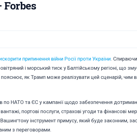
 Forbes
искорити припинення війни Росії проти України
. Спираючи
и повітряний і морський тиск у Балтійському регіоні, що зм
пояснює, як Трамп може реалізувати цей сценарій, чим 
в по НАТО та ЄС у кампанії щодо забезпечення дотриман
вантажі, портові послуги, страхові угоди та фінансові ме
 Вашингтону інструмент примусу, який буде законним, з
заним з переговорами.