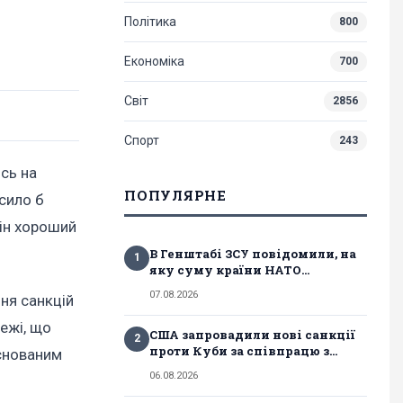
Політика
800
Економіка
700
Світ
2856
Спорт
243
сь на
ПОПУЛЯРНЕ
усило б
він хороший
В Генштабі ЗСУ повідомили, на
1
яку суму країни НАТО...
07.08.2026
ня санкцій
режі, що
США запровадили нові санкції
2
проти Куби за співпрацю з...
аснованим
06.08.2026