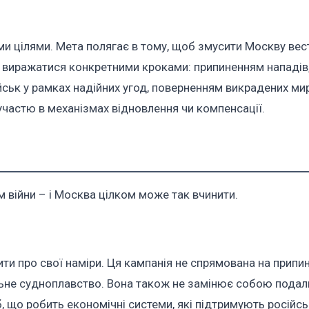
ми цілями.
Мета полягає в тому, щоб змусити Москву вес
 виражатися конкретними кроками: припиненням нападів
йськ у рамках надійних угод, поверненням викрадених ми
 участю в механізмах відновлення чи компенсації.
 війни – і Москва цілком може так вчинити.
ити про свої наміри. Ця кампанія не спрямована на припи
альне судноплавство. Вона також не замінює собою пода
, що робить економічні системи, які підтримують російсь