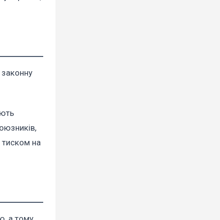
 законну
ають
оюзників,
 тиском на
ю, а тому