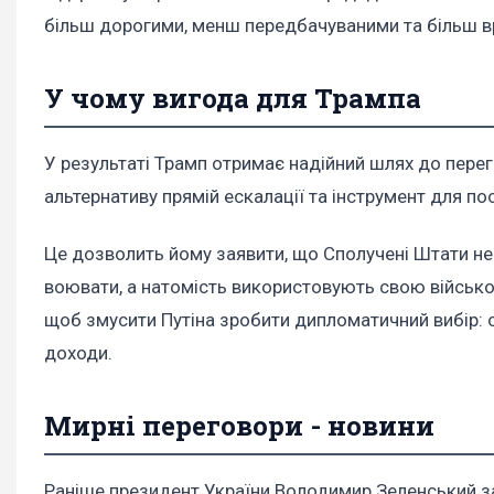
більш дорогими, менш передбачуваними та більш в
У чому вигода для Трампа
У результаті Трамп отримає надійний шлях до пере
альтернативу прямій ескалації та інструмент для по
Це дозволить йому заявити, що Сполучені Штати не 
воювати, а натомість використовують свою військов
щоб змусити Путіна зробити дипломатичний вибір: 
доходи.
Мирні переговори - новини
Раніше президент України Володимир Зеленський зая