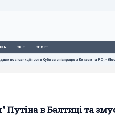
ІКА
СВІТ
СПОРТ
анкції проти Куби за співпрацю з Китаєм та РФ, - Bloomberg
" Путіна в Балтиці та зму