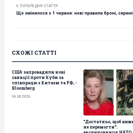
ПОПЕРЕДНЯ СТАТТЯ
Що змінилося з 1 червня: нові правила броні, скринін
СХОЖІ СТАТТІ
США запровадили нові
санкції проти Куби за
співпрацю з Китаєм та РФ, -
Bloomberg
06.08.2026
"Достатньо, щоб виж
не перемогти":
ексчиновниця НАТО 