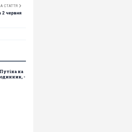
А СТАТТЯ
а 2 червня
 Путіна на
одинник, -