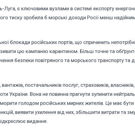
сть-Луга, є ключовими вузлами в системі експорту енергон
ого тиску зробила б морські доходи Росії менш надійним
ої блокади російських портів, що спричинить непотрібн
називати цю кампанію карантином. Більш точне та обґрун
чення безпеки повітряного та морського транспорту та 
вантажів, постачальників послуг, страховиків, власників,
оти України. Вона не повинна прагнути зупинити нейтрал
 морити голодом російських мирних жителів. Це має бути
цій, виявити ухилення від них, збільшити витрати та зм
 підкреслює видання.