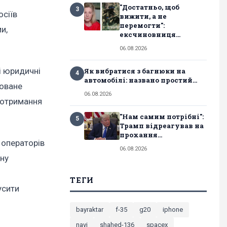
"Достатньо, щоб
3
осіїв
вижити, а не
перемогти":
и,
ексчиновниця...
06.08.2026
і юридичні
Як вибратися з багнюки на
4
автомобілі: названо простий...
товане
06.08.2026
дотримання
"Нам самим потрібні":
5
Трамп відреагував на
прохання...
 операторів
06.08.2026
ьну
ТЕГИ
усити
bayraktar
f-35
g20
iphone
navi
shahed-136
spacex