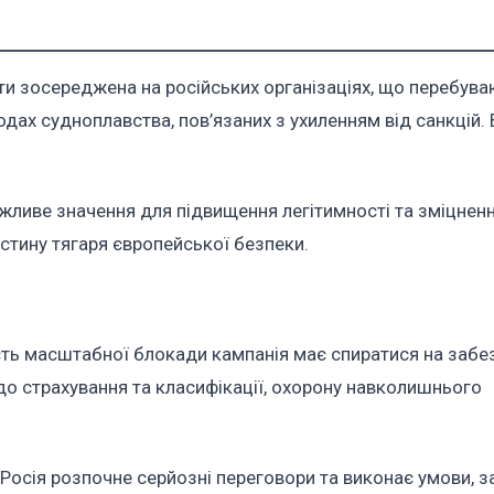
ти зосереджена на російських організаціях, що перебува
дах судноплавства, пов’язаних з ухиленням від санкцій. 
жливе значення для підвищення легітимності та зміцнен
астину тягаря європейської безпеки.
ть масштабної блокади кампанія має спиратися на забе
до страхування та класифікації, охорону навколишнього
 Росія розпочне серйозні переговори та виконає умови, з