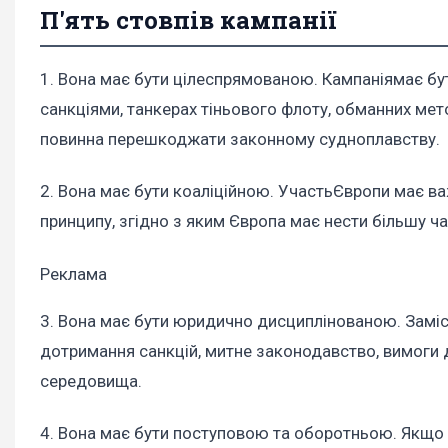
П'ять стовпів кампанії
1. Вона має бути цілеспрямованою.
Кампанія
має бу
санкціями, танкерах тіньового флоту, обманних мето
повинна перешкоджати законному судноплавству.
2. Вона має бути коаліційною.
Участь
Європи має ва
принципу, згідно з яким Європа має нести більшу ч
Реклама
3. Вона має бути юридично дисциплінованою.
Заміс
дотримання санкцій, митне законодавство, вимоги 
середовища.
4. Вона має бути поступовою та оборотньою
. Якщо