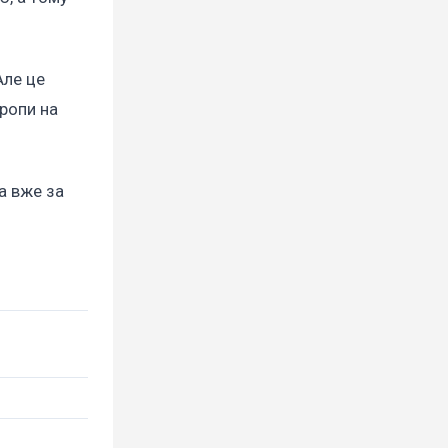
Але це
вропи на
а вже за