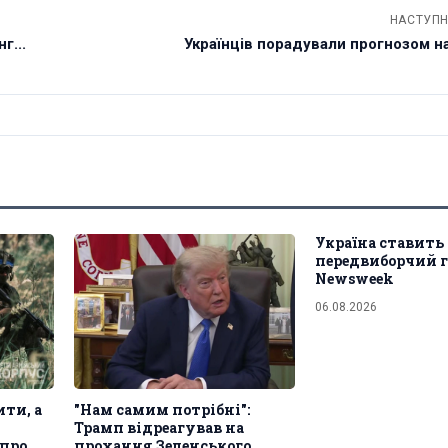
НАСТУПН
г...
Українців порадували прогнозом н
Україна ставить
передвиборчий г
Newsweek
06.08.2026
ити, а
"Нам самим потрібні":
Трамп відреагував на
про
прохання Зеленського