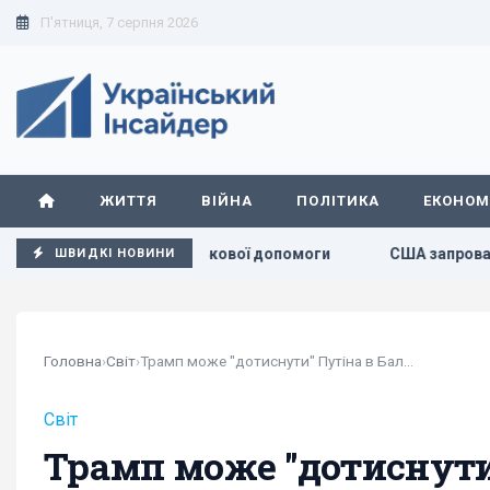
П'ятниця, 7 серпня 2026
ЖИТТЯ
ВІЙНА
ПОЛІТИКА
ЕКОНОМ
лять Україні військової допомоги
США запровадили нові с
ШВИДКІ НОВИНИ
Головна
›
Світ
›
Трамп може "дотиснути" Путіна в Балтиці та...
Світ
Трамп може "дотиснути