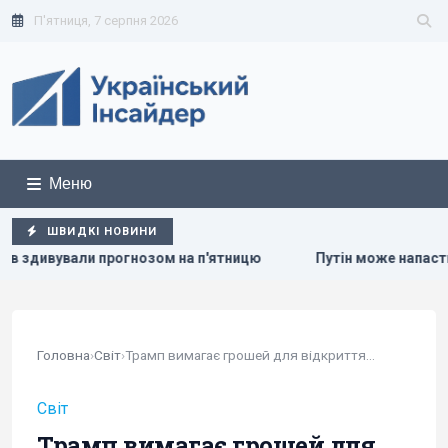
П'ятниця, 7 серпня 2026
Меню
ШВИДКІ НОВИНИ
зом на п'ятницю
Путін може напасти на НАТО вже восени:
Головна
›
Світ
›
Трамп вимагає грошей для відкриття...
Світ
Трамп вимагає грошей для