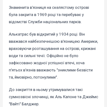
Знаменита в’язниця на скелястому острові
була закрита в 1969 році та перебуває у
відомстві Служби національних парків.
Алькатрас був відкритий у 1934 році. Він
вважався найбезпечнішою в'язницею Америки,
враховуючи розташування на острові, крижані
води та сильні течії. Офіційно не було
зафіксовано жодної успішної втечі, хоча
п'ятьох в'язнів вважають "зниклими безвісти
та, ймовірно, потонулими".
До закриття в ньому утримувалися такі
сумнозвісні злочинці, як Аль Капоне та Джеймс
"Вайті" Балджер.