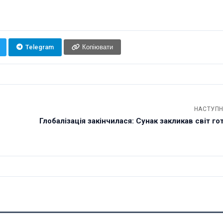
Telegram
Копіювати
НАСТУПН
Глобалізація закінчилася: Сунак закликав світ гот