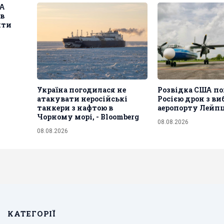
ША
 в
ити
Україна погодилася не
Розвідка США по
атакувати неросійські
Росією дрон з ви
танкери з нафтою в
аеропорту Лейпц
Чорному морі, - Bloomberg
08.08.2026
08.08.2026
КАТЕГОРІЇ