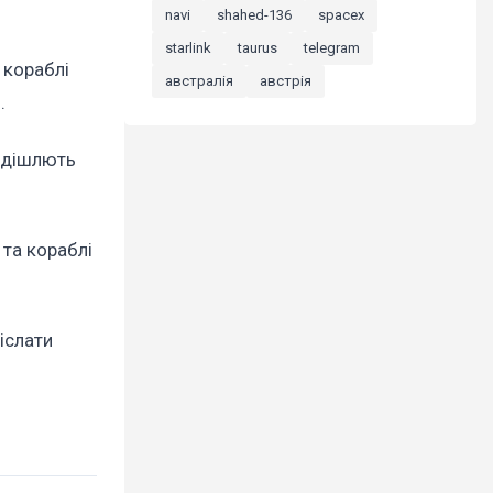
navi
shahed-136
spacex
starlink
taurus
telegram
 кораблі
австралія
австрія
.
надішлють
 та кораблі
іслати