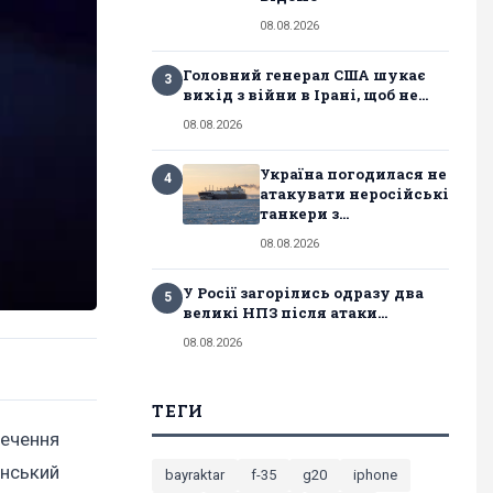
08.08.2026
Головний генерал США шукає
3
вихід з війни в Ірані, щоб не...
08.08.2026
Україна погодилася не
4
атакувати неросійські
танкери з...
08.08.2026
У Росії загорілись одразу два
5
великі НПЗ після атаки...
08.08.2026
ТЕГИ
печення
анський
bayraktar
f-35
g20
iphone