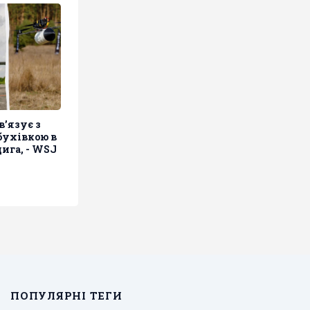
в’язує з
бухівкою в
ига, - WSJ
ПОПУЛЯРНІ ТЕГИ