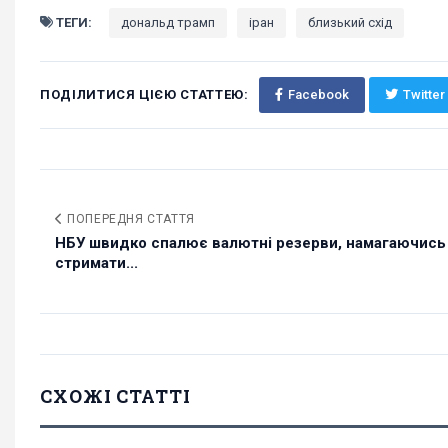
ТЕГИ:
дональд трамп
іран
близький схід
ПОДІЛИТИСЯ ЦІЄЮ СТАТТЕЮ:
Facebook
Twitter
ПОПЕРЕДНЯ СТАТТЯ
НБУ швидко спалює валютні резерви, намагаючись
стримати...
СХОЖІ СТАТТІ