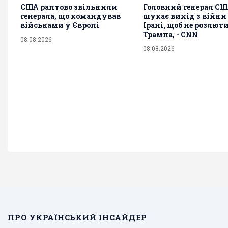
США раптово звільнили
Головний генерал С
генерала, що командував
шукає вихід з війни
військами у Європі
Ірані, щоб не розлют
Трампа, - CNN
08.08.2026
08.08.2026
ПРО УКРАЇНСЬКИЙ ІНСАЙДЕР