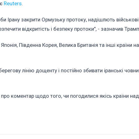
ає
Reuters
.
роби Ірану закрити Ормузьку протоку, надішлють військові
печити відкритість і безпеку протоки", - зазначив Трамп
Японія, Південна Корея, Велика Британія та інші країни 
регову лінію дощенту і постійно збивати іранські човни
т про коментар щодо того, чи погодилися якісь країни над