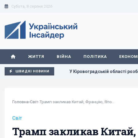
Субота, 8 серпня 2026
ЖИТТЯ
ВІЙНА
ПОЛІТИКА
ЕКОНОМ
ми у Європі
У Кіровоградській області розбився бойови
ШВИДКІ НОВИНИ
Головна
›
Світ
›
Трамп закликав Китай, Францію, Японію та інші...
Світ
Трамп закликав Китай, 