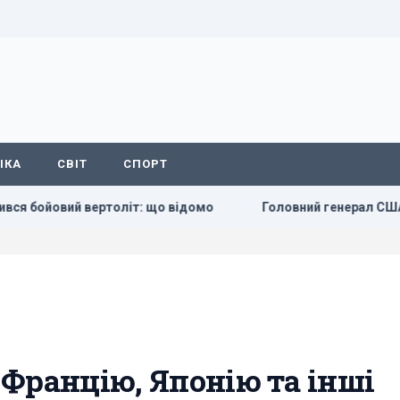
ІКА
СВІТ
СПОРТ
й вертоліт: що відомо
Головний генерал США шукає вихід 
Францію, Японію та інші