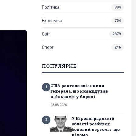
Політика
804
Економіка
704
Світ
2879
Спорт
246
ПОПУЛЯРНЕ
США раптово звільнили
1
генерала, що командував
військами у Європі
08.08.2026
У Кіровоградській
2
області розбився
бойовий вертоліт: що
відомо