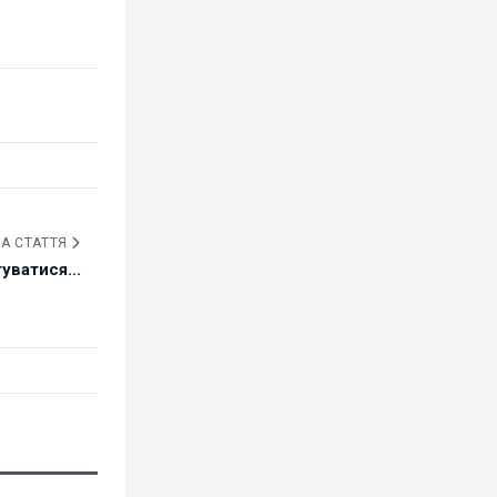
А СТАТТЯ
уватися...