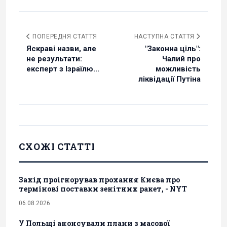
ПОПЕРЕДНЯ СТАТТЯ
НАСТУПНА СТАТТЯ
Яскраві назви, але
"Законна ціль":
не результати:
Чалий про
експерт з Ізраїлю...
можливість
ліквідації Путіна
СХОЖІ СТАТТІ
Захід проігнорував прохання Києва про
термінові поставки зенітних ракет, - NYT
06.08.2026
У Польщі анонсували плани з масової