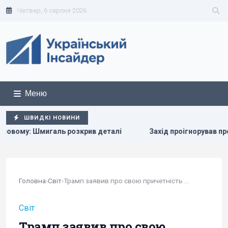
Четвер, 6 серпня 2026
Меню
ШВИДКІ НОВИНИ
озкрив деталі
Захід проігнорував прохання Києва про терм
Головна
›
Світ
›
Трамп заявив про свою причетність до...
Світ
Трамп заявив про свою