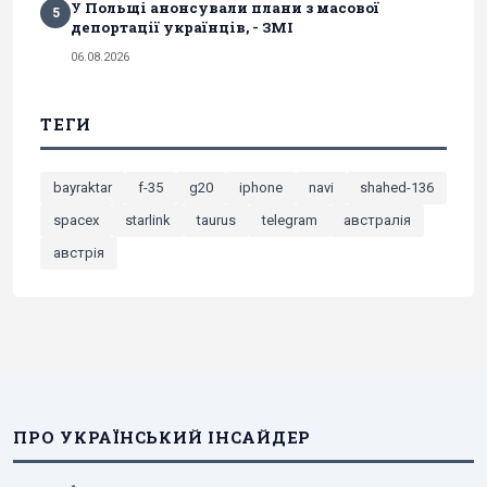
У Польщі анонсували плани з масової
5
депортації українців, - ЗМІ
06.08.2026
ТЕГИ
bayraktar
f-35
g20
iphone
navi
shahed-136
spacex
starlink
taurus
telegram
австралія
австрія
ПРО УКРАЇНСЬКИЙ ІНСАЙДЕР