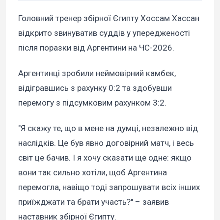
Головний тренер збірної Єгипту Хоссам Хассан
відкрито звинуватив суддів у упередженості
після поразки від Аргентини на ЧС-2026.
Аргентинці зробили неймовірний камбек,
відігравшись з рахунку 0:2 та здобувши
перемогу з підсумковим рахунком 3:2.
"Я скажу те, що в мене на думці, незалежно від
наслідків. Це був явно договірний матч, і весь
світ це бачив. І я хочу сказати ще одне: якщо
вони так сильно хотіли, щоб Аргентина
перемогла, навіщо тоді запрошувати всіх інших
приїжджати та брати участь?" – заявив
наставник збірної Єгипту.