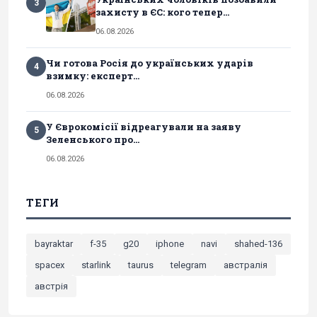
3
захисту в ЄС: кого тепер...
06.08.2026
Чи готова Росія до українських ударів
4
взимку: експерт...
06.08.2026
У Єврокомісії відреагували на заяву
5
Зеленського про...
06.08.2026
ТЕГИ
bayraktar
f-35
g20
iphone
navi
shahed-136
spacex
starlink
taurus
telegram
австралія
австрія