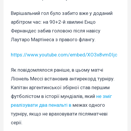
Вирішальний гол було забито вже у доданий
арбітром час: на 90+2-й хвилині Енцо
Фернандес забив головою після навісу
Лаутаро Мартінеса з правого флангу.
https://www.youtube.com/embed/XO3x8vm0Ijc
Як повідомлялося раніше, в цьому матчі
Ліонель Мессі встановив антирекорд турніру.
Капітан аргентинської збірної став першим
футболістом в історії мундіалів, який
не зміг
реалізувати два пенальті в
межах одного
турніру, якщо не враховувати післяматчеві
серії.