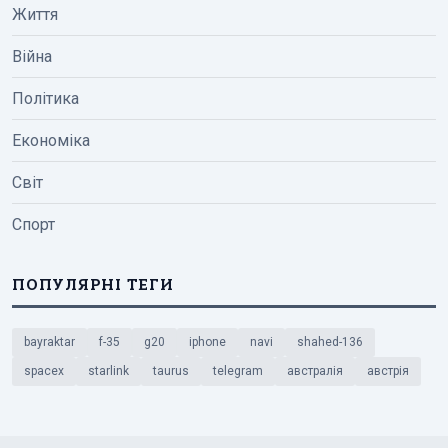
Життя
Війна
Політика
Економіка
Світ
Спорт
ПОПУЛЯРНІ ТЕГИ
bayraktar
f-35
g20
iphone
navi
shahed-136
spacex
starlink
taurus
telegram
австралія
австрія