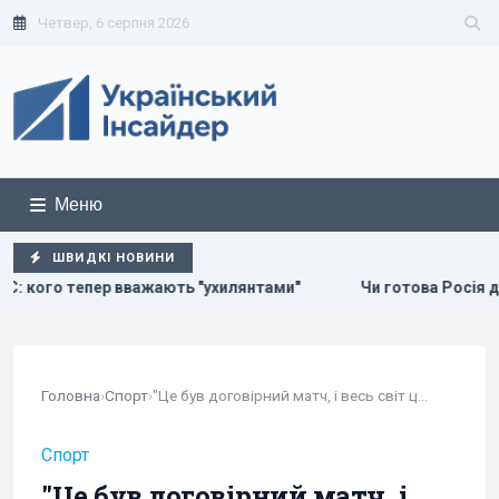
Четвер, 6 серпня 2026
Меню
ШВИДКІ НОВИНИ
"ухилянтами"
Чи готова Росія до українських ударів взим
Головна
›
Спорт
›
"Це був договірний матч, і весь світ це...
Спорт
"Це був договірний матч, і