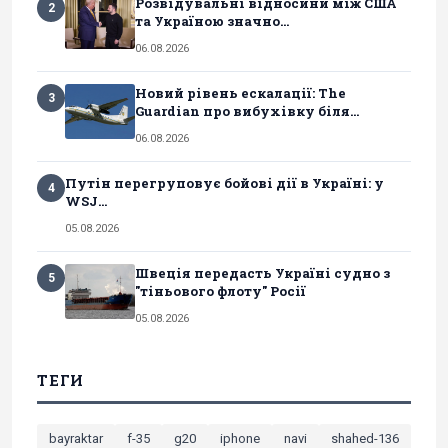
Розвідувальні відносини між США
2
та Україною значно...
06.08.2026
Новий рівень ескалації: The
3
Guardian про вибухівку біля...
06.08.2026
Путін перегруповує бойові дії в Україні: у
4
WSJ...
05.08.2026
Швеція передасть Україні судно з
5
"тіньового флоту" Росії
05.08.2026
ТЕГИ
bayraktar
f-35
g20
iphone
navi
shahed-136