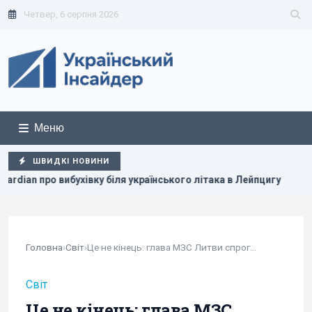
Четвер, 6 серпня 2026
Меню
ШВИДКІ НОВИНИ
я українського літака в Лейпцигу
Путін перегруповує бойові
Головна
›
Світ
›
Це не кінець: глава МЗС Литви спрогнозував...
Світ
Це не кінець: глава МЗС