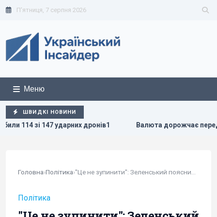
П'ятниця, 7 серпня 2026
Меню
ШВИДКІ НОВИНИ
арних дронів1
Валюта дорожчає перед вихідними: курс дол
Головна
›
Політика
›
"Це не зупинити": Зеленський пояснив, як...
Політика
"Це не зупинити": Зеленський