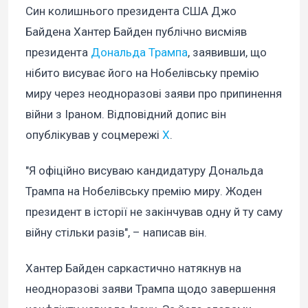
Син колишнього президента США Джо
Байдена Хантер Байден публічно висміяв
президента
Дональда Трампа
, заявивши, що
нібито висуває його на Нобелівську премію
миру через неодноразові заяви про припинення
війни з Іраном. Відповідний допис він
опублікував у соцмережі
X
.
"Я офіційно висуваю кандидатуру Дональда
Трампа на Нобелівську премію миру. Жоден
президент в історії не закінчував одну й ту саму
війну стільки разів", – написав він.
Хантер Байден саркастично натякнув на
неодноразові заяви Трампа щодо завершення