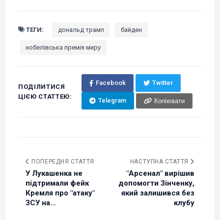
ТЕГИ:
дональд трамп
байден
нобелівська премія миру
Facebook
Twitter
ПОДІЛИТИСЯ
ЦІЄЮ СТАТТЕЮ:
Telegram
Копіювати
ПОПЕРЕДНЯ СТАТТЯ
НАСТУПНА СТАТТЯ
У Лукашенка не
"Арсенал" вирішив
підтримали фейк
допомогти Зінченку,
Кремля про "атаку"
який залишився без
ЗСУ на...
клубу