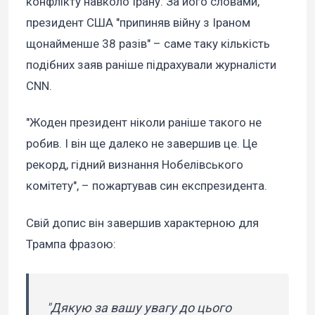
конфлікту навколо Ірану. За його словами,
президент США "припиняв війну з Іраном
щонайменше 38 разів" – саме таку кількість
подібних заяв раніше підрахували журналісти
CNN.
"Жоден президент ніколи раніше такого не
робив. І він ще далеко не завершив це. Це
рекорд, гідний визнання Нобелівського
комітету", – пожартував син експрезидента.
Свій допис він завершив характерною для
Трампа фразою:
"Дякую за вашу увагу до цього