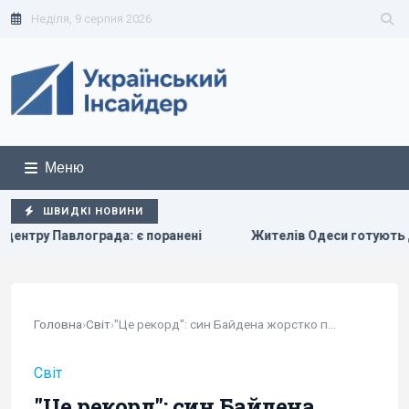
Неділя, 9 серпня 2026
Меню
ШВИДКІ НОВИНИ
є поранені
Жителів Одеси готують до захисту міста від 
Головна
›
Світ
›
"Це рекорд": син Байдена жорстко потролив...
Світ
"Це рекорд": син Байдена