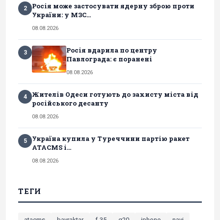
Росія може застосувати ядерну зброю проти
2
України: у МЗС...
08.08.2026
Росія вдарила по центру
3
Павлограда: є поранені
08.08.2026
Жителів Одеси готують до захисту міста від
4
російського десанту
08.08.2026
Україна купила у Туреччини партію ракет
5
ATACMS і...
08.08.2026
ТЕГИ
atacms
bayraktar
f-35
g20
iphone
navi