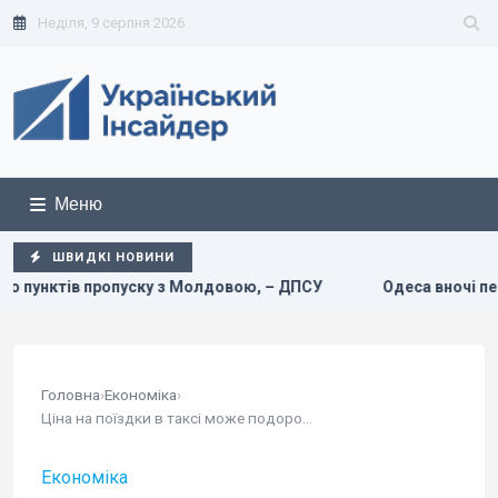
Неділя, 9 серпня 2026
Меню
ШВИДКІ НОВИНИ
у з Молдовою, – ДПСУ
Одеса вночі пережила наймасштабн
Головна
›
Економіка
›
Ціна на поїздки в таксі може подорожчати:...
Економіка