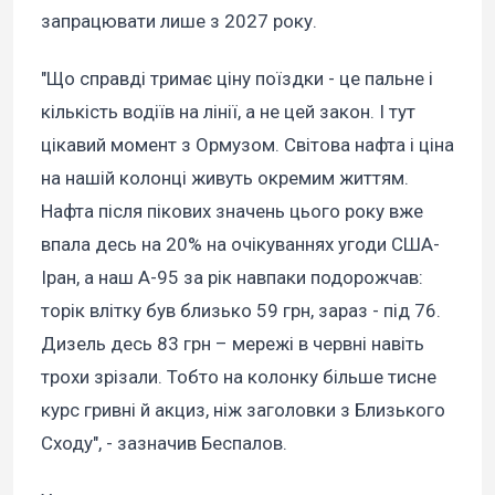
запрацювати лише з 2027 року.
"Що справді тримає ціну поїздки - це пальне і
кількість водіїв на лінії, а не цей закон. І тут
цікавий момент з Ормузом. Світова нафта і ціна
на нашій колонці живуть окремим життям.
Нафта після пікових значень цього року вже
впала десь на 20% на очікуваннях угоди США-
Іран, а наш А-95 за рік навпаки подорожчав:
торік влітку був близько 59 грн, зараз - під 76.
Дизель десь 83 грн – мережі в червні навіть
трохи зрізали. Тобто на колонку більше тисне
курс гривні й акциз, ніж заголовки з Близького
Сходу", - зазначив Беспалов.