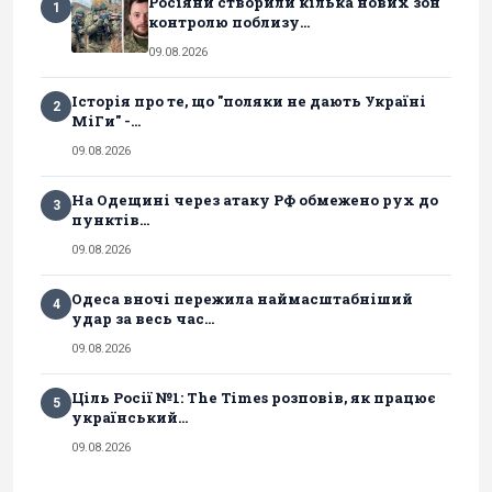
Росіяни створили кілька нових зон
1
контролю поблизу...
09.08.2026
Історія про те, що "поляки не дають Україні
2
МіГи" -...
09.08.2026
На Одещині через атаку РФ обмежено рух до
3
пунктів...
09.08.2026
Одеса вночі пережила наймасштабніший
4
удар за весь час...
09.08.2026
Ціль Росії №1: The Times розповів, як працює
5
український...
09.08.2026