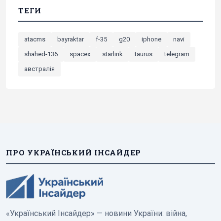
ТЕГИ
atacms
bayraktar
f-35
g20
iphone
navi
shahed-136
spacex
starlink
taurus
telegram
австралія
ПРО УКРАЇНСЬКИЙ ІНСАЙДЕР
«Український Інсайдер» — новини України: війна,