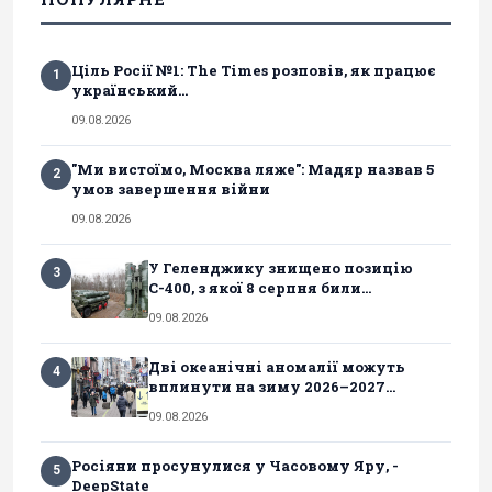
Ціль Росії №1: The Times розповів, як працює
1
український...
09.08.2026
"Ми вистоїмо, Москва ляже": Мадяр назвав 5
2
умов завершення війни
09.08.2026
У Геленджику знищено позицію
3
С-400, з якої 8 серпня били...
09.08.2026
Дві океанічні аномалії можуть
4
вплинути на зиму 2026–2027...
09.08.2026
Росіяни просунулися у Часовому Яру, -
5
DeepState