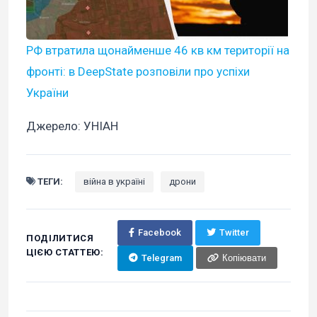
РФ втратила щонайменше 46 кв км території на
фронті: в DeepState розповіли про успіхи
України
Джерело: УНІАН
ТЕГИ:
війна в україні
дрони
Facebook
Twitter
ПОДІЛИТИСЯ
ЦІЄЮ СТАТТЕЮ:
Telegram
Копіювати