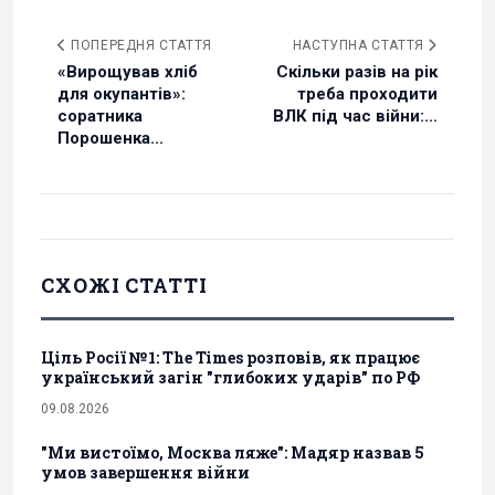
ПОПЕРЕДНЯ СТАТТЯ
НАСТУПНА СТАТТЯ
«Вирощував хліб
Скільки разів на рік
для окупантів»:
треба проходити
соратника
ВЛК під час війни:...
Порошенка...
СХОЖІ СТАТТІ
Ціль Росії №1: The Times розповів, як працює
український загін "глибоких ударів" по РФ
09.08.2026
"Ми вистоїмо, Москва ляже": Мадяр назвав 5
умов завершення війни