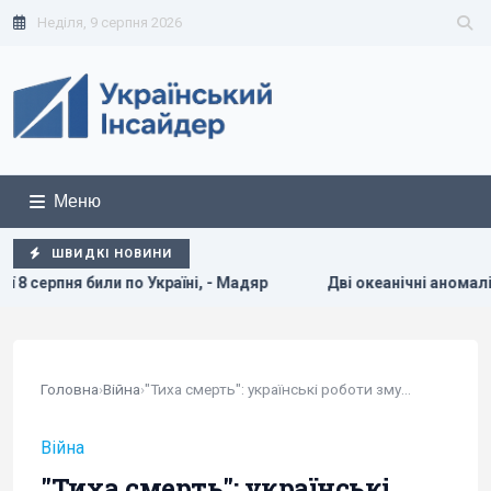
Неділя, 9 серпня 2026
Меню
ШВИДКІ НОВИНИ
дяр
Дві океанічні аномалії можуть вплинути на зиму 2026–
Головна
›
Війна
›
"Тиха смерть": українські роботи змушують...
Війна
"Тиха смерть": українські