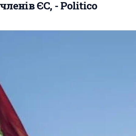
енів ЄС, - Politico