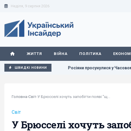
Неділя, 9 серпня 2026
ЖИТТЯ
ВІЙНА
ПОЛІТИКА
ЕКОНОМ
 у Європі
Росіяни просунулися у Часовому Яру, - DeepStat
ШВИДКІ НОВИНИ
Головна
›
Світ
›
У Брюсселі хочуть запобігти появі "ще однієї...
Світ
У Брюсселі хочуть запоб