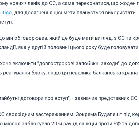
ому нових членів до ЄС, а саме переконатися, що жоден 
litico
, для досягнення цієї мети планується використати
вступ.
о він обговорював, який це буде мати вигляд, з ЄС та кр
ландії, яка у другій половині цього року буде головувати
 хоче включити "довгострокові запобіжні заходи" до дог
 реагування блоку, якщо ця невелика балканська країна
айбутні договори про вступ", - зазначив представник ЄС.
 ЄС своєрідним застереженням. Зокрема Будапешт під ке
о місяця заблокував 20-й раунд санкцій проти РФ та до