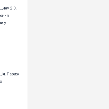
щину 2.0.
лений
ли у
ція. Париж
до