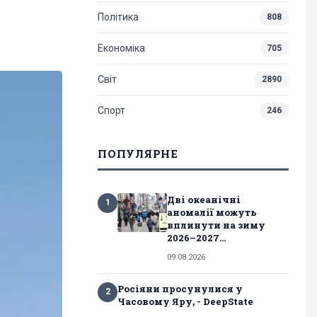
Політика
808
Економіка
705
Світ
2890
Спорт
246
ПОПУЛЯРНЕ
Дві океанічні
1
аномалії можуть
вплинути на зиму
2026–2027...
09.08.2026
Росіяни просунулися у
2
Часовому Яру, - DeepState