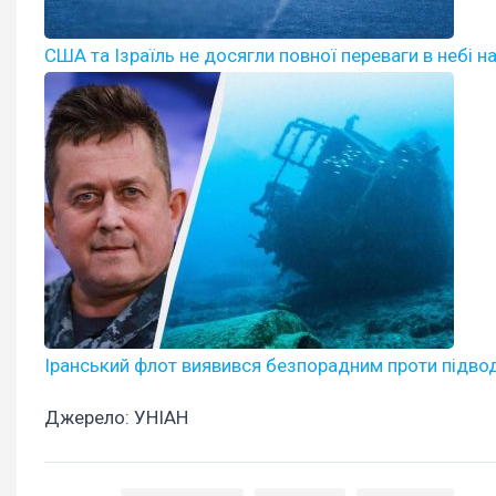
США та Ізраїль не досягли повної переваги в небі н
Іранський флот виявився безпорадним проти підво
Джерело: УНІАН