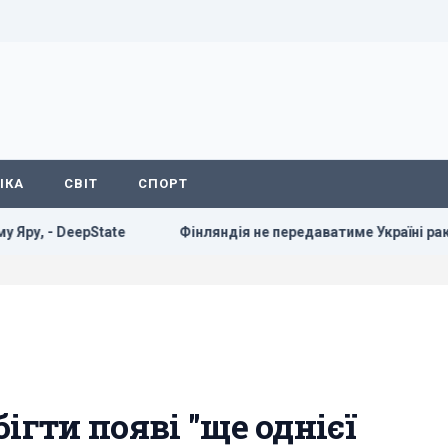
ІКА
СВІТ
СПОРТ
e
Фінляндія не передаватиме Україні ракети Patriot: наз
ігти появі "ще однієї