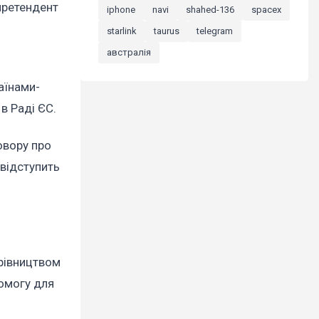
претендент
iphone
navi
shahed-136
spacex
starlink
taurus
telegram
австралія
аїнами-
 в Раді ЄС.
овору про
 відступить
рівництвом
помогу для