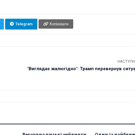
Telegram
Копіювати
НАСТУПН
"Виглядає жалюгідно": Трамп перевернув ситуа
Рекордно низькі рейтинги
Один із найбли