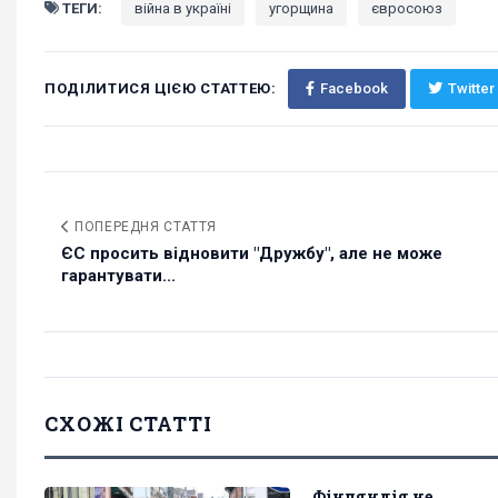
ТЕГИ:
війна в україні
угорщина
євросоюз
ПОДІЛИТИСЯ ЦІЄЮ СТАТТЕЮ:
Facebook
Twitter
ПОПЕРЕДНЯ СТАТТЯ
ЄС просить відновити "Дружбу", але не може
гарантувати...
СХОЖІ СТАТТІ
Фінляндія не