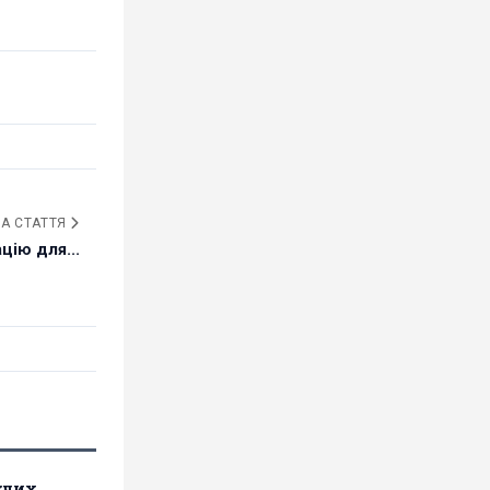
А СТАТТЯ
цію для...
жчих