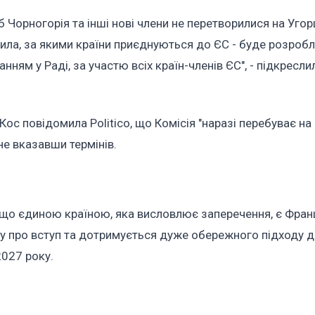
б Чорногорія та інші нові члени не перетворилися на Угор
вила, за якими країни приєднуються до ЄС - буде розроб
ям у Раді, за участю всіх країн-членів ЄС", - підкресли
с повідомила Politico, що Комісія "наразі перебуває на
не вказавши термінів.
що єдиною країною, яка висловлює заперечення, є Фран
ру про вступ та дотримується дуже обережного підходу 
2027 року.