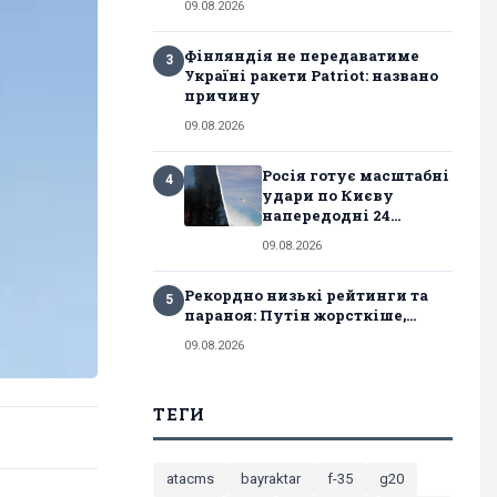
09.08.2026
Фінляндія не передаватиме
3
Україні ракети Patriot: названо
причину
09.08.2026
Росія готує масштабні
4
удари по Києву
напередодні 24...
09.08.2026
Рекордно низькі рейтинги та
5
параноя: Путін жорсткіше,...
09.08.2026
ТЕГИ
atacms
bayraktar
f-35
g20