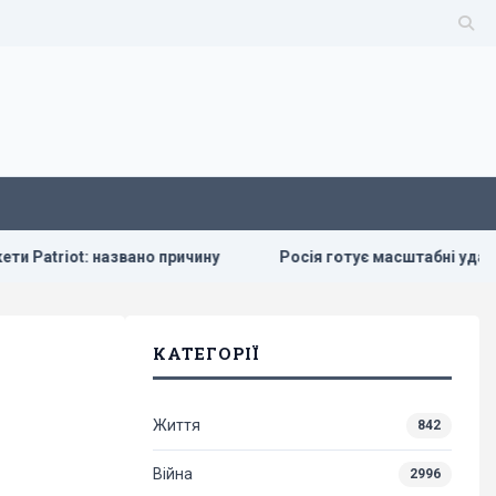
вано причину
Росія готує масштабні удари по Києву напере
КАТЕГОРІЇ
Життя
842
Війна
2996