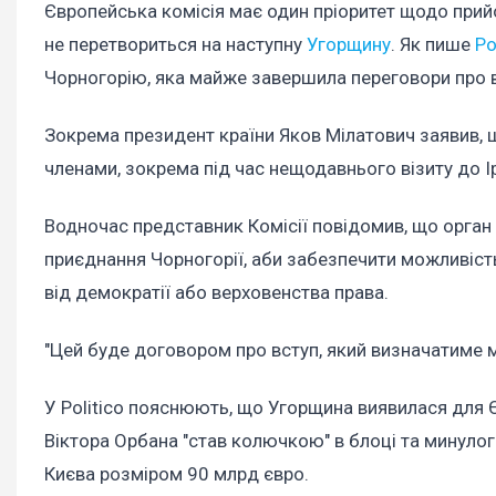
Європейська комісія має один пріоритет щодо прий
не перетвориться на наступну
Угорщину
. Як пише
Po
Чорногорію, яка майже завершила переговори про 
Зокрема президент країни Яков Мілатович заявив, щ
членами, зокрема під час нещодавнього візиту до Ір
Водночас представник Комісії повідомив, що орган
приєднання Чорногорії, аби забезпечити можливість
від демократії або верховенства права.
"Цей буде договором про вступ, який визначатиме м
У Politico пояснюють, що Угорщина виявилася для
Віктора Орбана "став колючкою" в блоці та минулог
Києва розміром 90 млрд євро.