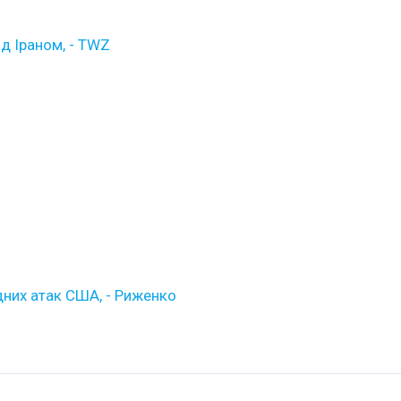
ад Іраном, - TWZ
дних атак США, - Риженко