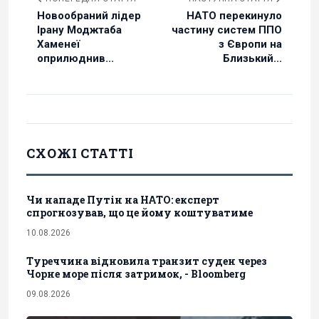
Новообраний лідер
НАТО перекинуло
Ірану Моджтаба
частину систем ППО
Хаменеї
з Європи на
оприлюднив...
Близький...
СХОЖІ СТАТТІ
Чи нападе Путін на НАТО: експерт
спрогнозував, що це йому коштуватиме
10.08.2026
Туреччина відновила транзит суден через
Чорне море після затримок, - Bloomberg
09.08.2026