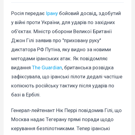
Росія передає
Ірану
бойовий досвід, здобутий
у війні проти України, для ударів по західних
об’єктах. Міністр оборони Великої Британії
Джон Гілі заявив про "приховану руку"
диктатора РФ Путіна, яку видно за новими
методами іранських атак. Як повідомляє
видання
The Guardian
, британська розвідка
зафіксувала, що іранські пілоти дедалі частіше
копіюють російську тактику після ударів по
базі в Ербілі.
Генерал-лейтенант Нік Перрі повідомив Гілі, що
Москва надає Тегерану прямі поради щодо
керування безпілотниками. Тепер іранські