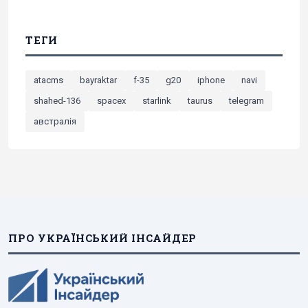
ТЕГИ
atacms
bayraktar
f-35
g20
iphone
navi
shahed-136
spacex
starlink
taurus
telegram
австралія
ПРО УКРАЇНСЬКИЙ ІНСАЙДЕР