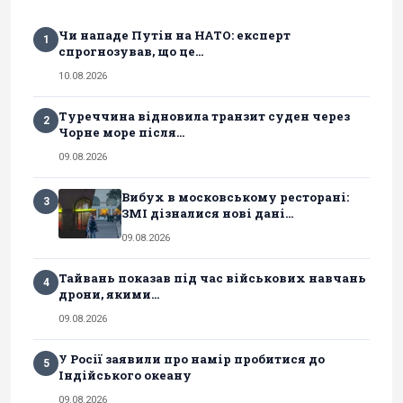
Чи нападе Путін на НАТО: експерт
1
спрогнозував, що це...
10.08.2026
Туреччина відновила транзит суден через
2
Чорне море після...
09.08.2026
Вибух в московському ресторані:
3
ЗМІ дізналися нові дані...
09.08.2026
Тайвань показав під час військових навчань
4
дрони, якими...
09.08.2026
У Росії заявили про намір пробитися до
5
Індійського океану
09.08.2026