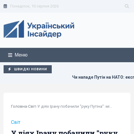
Понеділок, 10 серпня 2026
Меню
ШВИДКІ НОВИНИ
Чи нападе Путін на НАТО: експерт спрогнозував,
Головна
›
Світ
›
У діях Ірану побачили "руку Путіна": міністр...
Світ
У діях Ірану побачили "руку