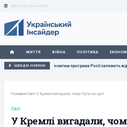
Субота, 8 серпня 2026
ЖИТТЯ
ВІЙНА
ПОЛІТИКА
ЕКОНОМ
ід України
Космічна програма Росії залежить від Китаю
ШВИДКІ НОВИНИ
Головна
›
Світ
›
У Кремлі вигадали, чому Путін не зустрівся із...
Світ
У Кремлі вигадали, чому