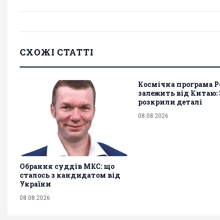
СХОЖІ СТАТТІ
Космічна програма Ро
залежить від Китаю:
розкрили деталі
08.08.2026
Обрання суддів МКС: що
сталось з кандидатом від
України
08.08.2026