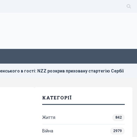
 в гості: NZZ розкрив приховану стартегію Сербії
Зелен
КАТЕГОРІЇ
Життя
842
Війна
2979