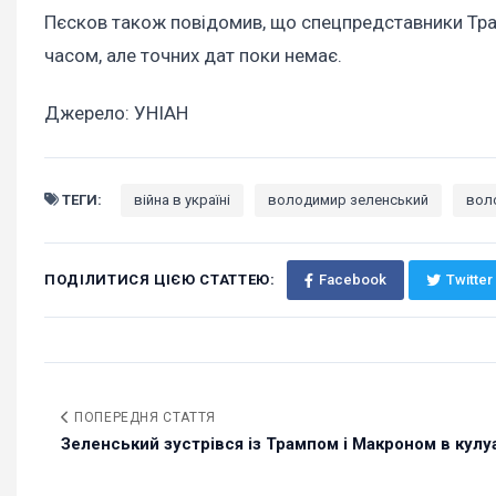
Пєсков також повідомив, що спецпредставники Тр
часом, але точних дат поки немає.
Джерело: УНІАН
ТЕГИ:
війна в україні
володимир зеленський
вол
ПОДІЛИТИСЯ ЦІЄЮ СТАТТЕЮ:
Facebook
Twitter
ПОПЕРЕДНЯ СТАТТЯ
Зеленський зустрівся із Трампом і Макроном в кулуа