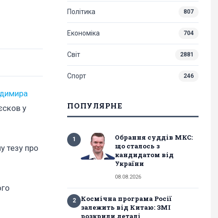
Політика
807
Економіка
704
Світ
2881
Спорт
246
димира
ПОПУЛЯРНЕ
єсков у
Обрання суддів МКС:
1
що сталось з
у тезу про
кандидатом від
України
08.08.2026
ого
Космічна програма Росії
2
залежить від Китаю: ЗМІ
розкрили деталі