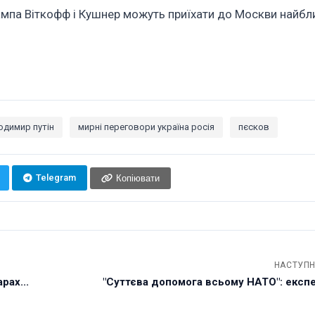
ампа Віткофф і Кушнер можуть приїхати до Москви найб
одимир путін
мирні переговори україна росія
пєсков
Telegram
Копіювати
НАСТУПН
рах...
"Суттєва допомога всьому НАТО": експе