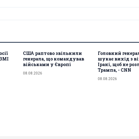
сії
США раптово звільнили
Головний генера
 ЗМІ
генерала, що командував
шукає вихід з в
військами у Європі
Ірані, щоб не ро
Трампа, - CNN
08.08.2026
08.08.2026