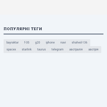
ПОПУЛЯРНІ ТЕГИ
bayraktar
f-35
g20
iphone
navi
shahed-136
spacex
starlink
taurus
telegram
австралія
австрія