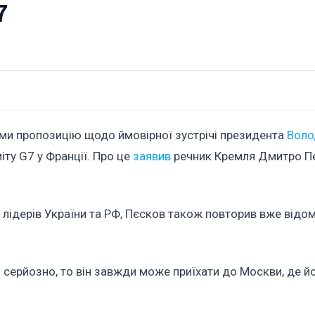
7
ами пропозицію щодо ймовірної зустрічі президента
Воло
іту G7 у Франції. Про це
заявив
речник Кремля Дмитро П
лідерів України та РФ, Пєсков також повторив вже відом
 серйозно, то він завжди може приїхати до Москви, де й