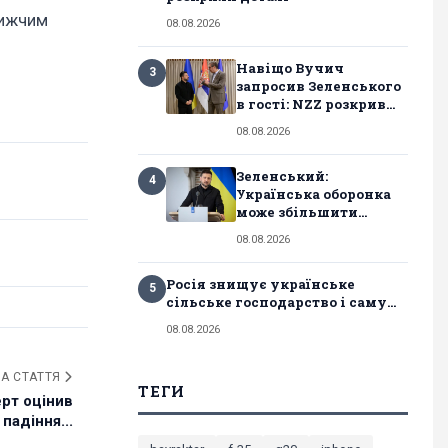
лижчим
08.08.2026
Навіщо Вучич
3
запросив Зеленського
в гості: NZZ розкрив...
08.08.2026
Зеленський:
4
Українська оборонка
може збільшити...
08.08.2026
Росія знищує українське
5
сільське господарство і саму...
08.08.2026
А СТАТТЯ
ТЕГИ
рт оцінив
падіння...