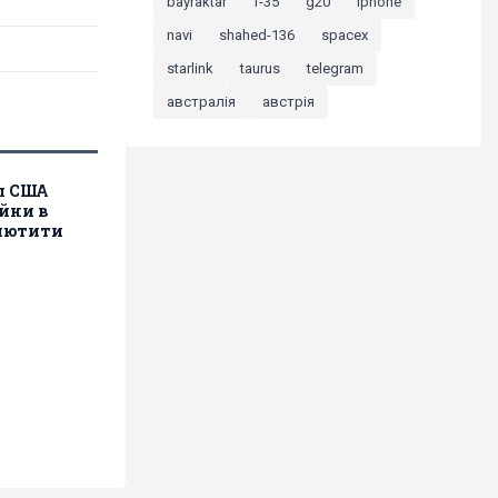
bayraktar
f-35
g20
iphone
navi
shahed-136
spacex
starlink
taurus
telegram
австралія
австрія
л США
ійни в
злютити