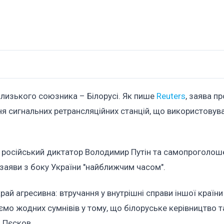
 близького союзника – Білорусі. Як пише
Reuters
, заява п
ння сигнальних ретрансляційних станцій, що використовув
 російський диктатор Володимир Путін та самопроголош
заяви з боку України "найближчим часом".
рай агресивна: втручання у внутрішні справи іншої країни
аємо жодних сумнівів у тому, що білоруське керівництво 
в Пєсков.