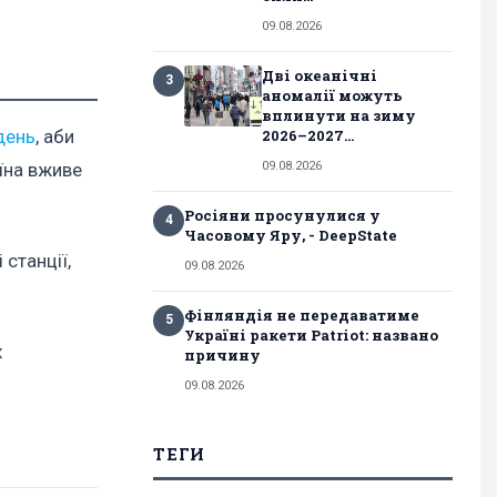
09.08.2026
Дві океанічні
3
аномалії можуть
вплинути на зиму
2026–2027...
день
, аби
09.08.2026
аїна вживе
Росіяни просунулися у
4
Часовому Яру, - DeepState
станції,
09.08.2026
Фінляндія не передаватиме
5
Україні ракети Patriot: названо
х
причину
09.08.2026
ТЕГИ