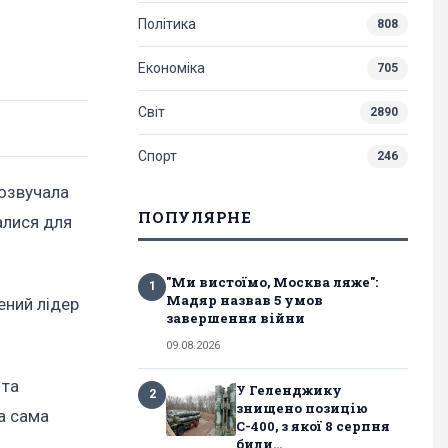
Політика
808
Економіка
705
Світ
2890
Спорт
246
розвучала
ПОПУЛЯРНЕ
алися для
"Ми вистоїмо, Москва ляже":
1
Мадяр назвав 5 умов
ений лідер
завершення війни
09.08.2026
 та
У Геленджику
2
знищено позицію
та сама
С-400, з якої 8 серпня
били...