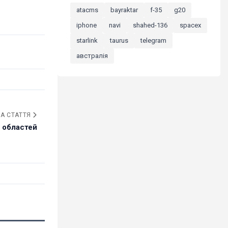
atacms
bayraktar
f-35
g20
iphone
navi
shahed-136
spacex
starlink
taurus
telegram
австралія
А СТАТТЯ
і областей