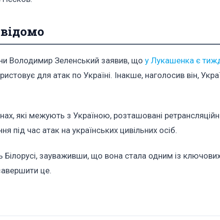
 відомо
їни Володимир Зеленський заявив, що
у Лукашенка є тиж
ористовує для атак по Україні. Інакше, наголосив він, Укр
нах, які межують з Україною, розташовані ретрансляційні 
ня під час атак на українських цивільних осіб.
 Білорусі, зауваживши, що вона стала одним із ключови
завершити це.