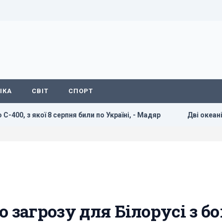
ІКА
СВІТ
СПОРТ
кої 8 серпня били по Україні, - Мадяр
Дві океанічні аном
 загрозу для Білорусі з б