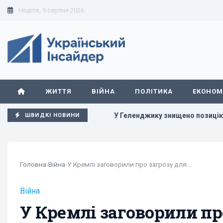
Неділя, 9 серпня 2026
ЖИТТЯ
ВІЙНА
ПОЛІТИКА
ЕКОНОМ
завершення війни
У Геленджику знищено позицію С-400, з я
ШВИДКІ НОВИНИ
Головна
›
Війна
›
У Кремлі заговорили про загрозу для Білорусі з...
Війна
У Кремлі заговорили про