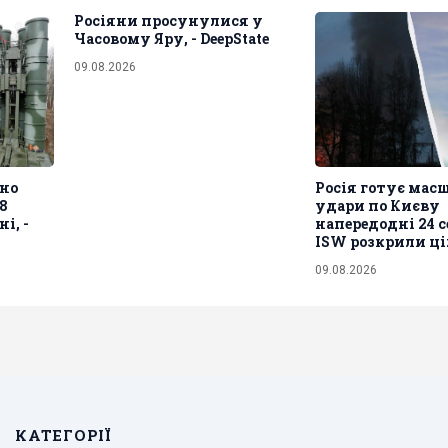
Росіяни просунулися у
Часовому Яру, - DeepState
09.08.2026
но
Росія готує мас
 8
удари по Києву
і, -
напередодні 24 с
ISW розкрили ці
09.08.2026
КАТЕГОРІЇ