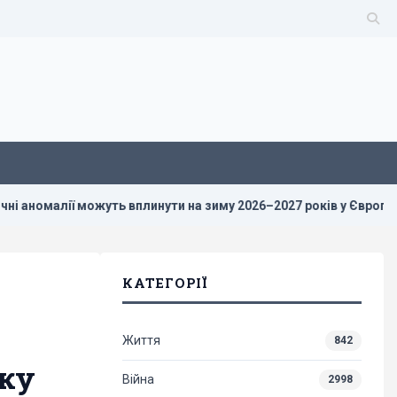
алії можуть вплинути на зиму 2026–2027 років у Європі
Р
КАТЕГОРІЇ
Життя
842
оку
Війна
2998