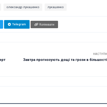
олександр лукашенко
лукашенко
Telegram
Копіювати
НАСТУПН
ерт
Завтра прогнозують дощі та грози в більшост