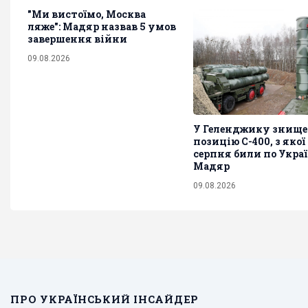
"Ми вистоїмо, Москва
ляже": Мадяр назвав 5 умов
завершення війни
09.08.2026
У Геленджику знище
позицію С-400, з якої
серпня били по Україн
Мадяр
09.08.2026
ПРО УКРАЇНСЬКИЙ ІНСАЙДЕР