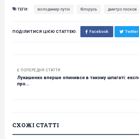
ТЕГИ:
володимир путін
білорусь
дмитро пєсков
ПОДІЛИТИСЯ ЦІЄЮ СТАТТЕЮ:
Facebook
Twitter
ПОПЕРЕДНЯ СТАТТЯ
Лукашенко вперше опинився в такому шпагаті: експ
про...
СХОЖІ СТАТТІ