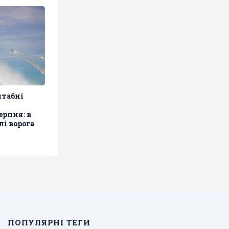
штабні
ерпня: в
лі ворога
ПОПУЛЯРНІ ТЕГИ