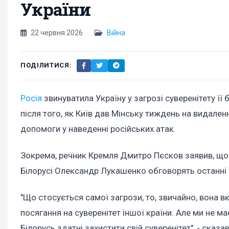
України
22 червня 2026
Війна
ПОДІЛИТИСЯ:
Росія
звинуватила Україну у загрозі суверенітету її
після того, як Київ дав Мінську тиждень на видале
допомоги у наведенні російських атак.
Зокрема, речник Кремля Дмитро Пєсков заявив, що
Білорусі Олександр Лукашенко обговорять останні 
"Що стосується самої загрози, то, звичайно, вона вк
посягання на суверенітет іншої країни. Але ми не м
Білорусь здатні захистити свій суверенітет", - сказа