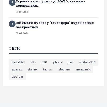
Україна не вступить до НАТО, але це не
4
поразка для...
05.08.2026
Впіймати пускову "Іскандера" вкрай важко:
5
Бескрестнов...
05.08.2026
ТЕГИ
bayraktar
f-35
g20
iphone
navi
shahed-136
spacex
starlink
taurus
telegram
австралія
австрія