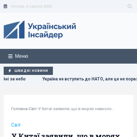
Четвер, 6 серпня 2026
Меню
ШВИДКІ НОВИНИ
а не вступить до НАТО, але це не поразка для Києва, - колумніст
Головна
›
Світ
›
У Китаї заявили, що в морях навколо країни...
Світ
У Китаї заявили, що в морях