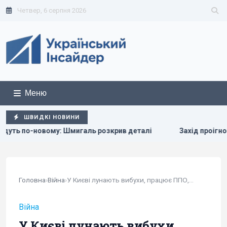
Четвер, 6 серпня 2026
Меню
ШВИДКІ НОВИНИ
у: Шмигаль розкрив деталі
Захід проігнорував прохання К
Головна
›
Війна
›
У Києві лунають вибухи, працює ППО, є постраждалі
Війна
У Києві лунають вибухи,