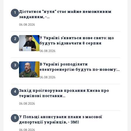
Дістатися "нуля" стає майже неможливим
1
завданням, -...
06.08.2026
У Україні з'явиться нове свято: що
2
будуть відзначати 8 серпня
06.08.2026
В Україні розподіляти
3
електроенергію будуть по-новому:...
06.08.2026
Захід проігнорував прохання Києва про
4
термінові поставки...
06.08.2026
У Польщі анонсували плани з масової
5
депортації українців, - ЗМІ
06.08.2026