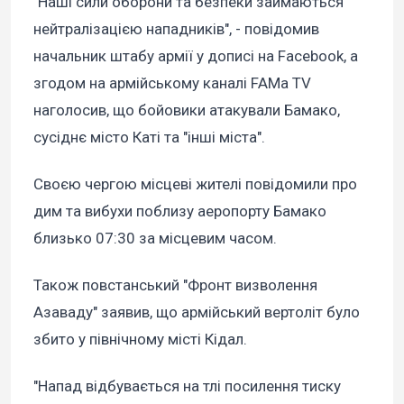
"Наші сили оборони та безпеки займаються
нейтралізацією нападників", - повідомив
начальник штабу армії у дописі на Facebook, а
згодом на армійському каналі FAMa TV
наголосив, що бойовики атакували Бамако,
сусіднє місто Каті та "інші міста".
Своєю чергою місцеві жителі повідомили про
дим та вибухи поблизу аеропорту Бамако
близько 07:30 за місцевим часом.
Також повстанський "Фронт визволення
Азаваду" заявив, що армійський вертоліт було
збито у північному місті Кідал.
"Напад відбувається на тлі посилення тиску