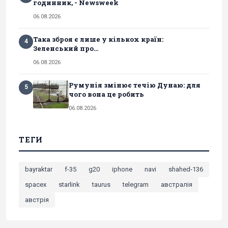
годинник, - Newsweek
06.08.2026
Така зброя є лише у кількох країн:
4
Зеленський про...
06.08.2026
Румунія змінює течію Дунаю: для
5
чого вона це робить
06.08.2026
ТЕГИ
bayraktar
f-35
g20
iphone
navi
shahed-136
spacex
starlink
taurus
telegram
австралія
австрія