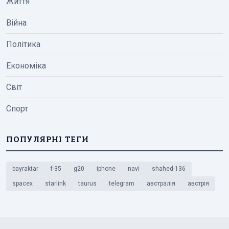
Життя
Війна
Політика
Економіка
Світ
Спорт
ПОПУЛЯРНІ ТЕГИ
bayraktar
f-35
g20
iphone
navi
shahed-136
spacex
starlink
taurus
telegram
австралія
австрія