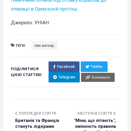
Німеччина почала підготовку кораблів до
операції в Ормузькій протоці
Джерело: УНІАН
ТЕГИ:
пвк вагнер
Facebook
Twitter
ПОДІЛИТИСЯ
ЦІЄЮ СТАТТЕЮ:
Telegram
Копіювати
ПОПЕРЕДНЯ СТАТТЯ
НАСТУПНА СТАТТЯ
Британія та Франція
"Міни, що літають",
стануть лідерами
змінюють правила