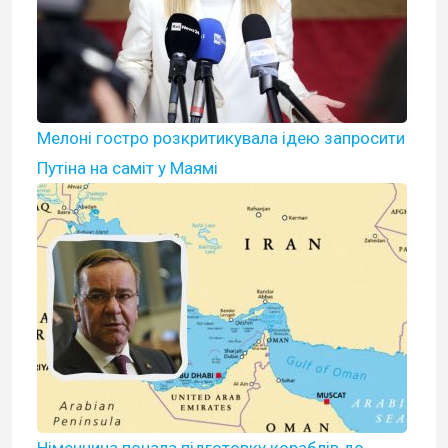
Мелоні гостро розкритикувала ідею запросити
Путіна на саміт у Маямі