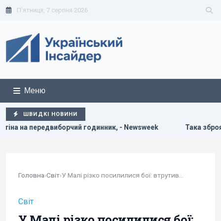
П'ятниця, 7 серпня 2026
Меню
ШВИДКІ НОВИНИ
нник, - Newsweek
Така зброя є лише у кількох країн: Зеле
Головна
›
Світ
›
У Малі різко посилилися бої: втрутився...
Світ
У Малі різко посилилися бої: