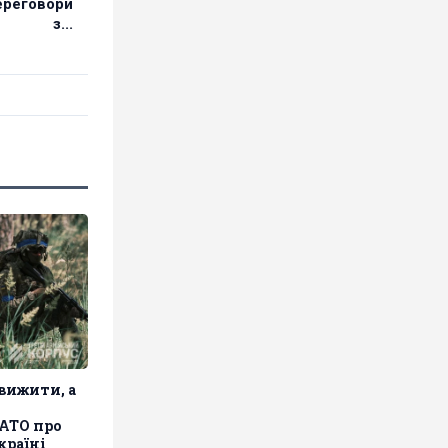
ереговори
з...
 вижити, а
АТО про
країні