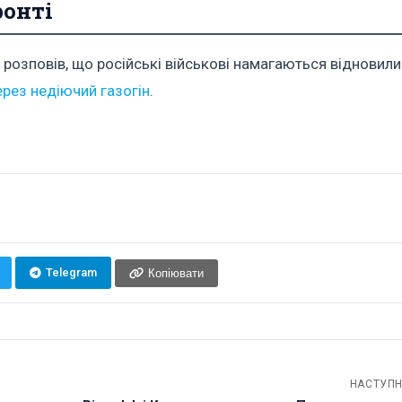
ронті
 розповів, що російські військові намагаються відновил
ерез недіючий газогін
.
Telegram
Копіювати
НАСТУПН