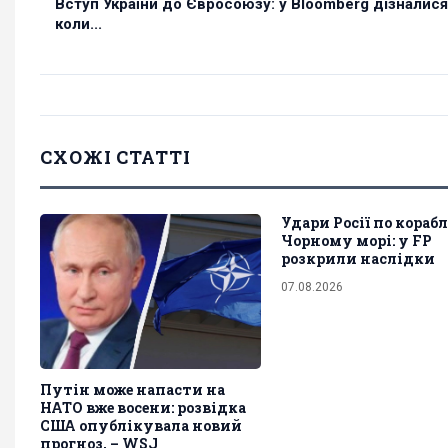
Вступ України до Євросоюзу: у Bloomberg дізналися
коли...
СХОЖІ СТАТТІ
Удари Росії по кораб
Чорному морі: у FP
розкрили наслідки
07.08.2026
Путін може напасти на
НАТО вже восени: розвідка
США опублікувала новий
прогноз, – WSJ