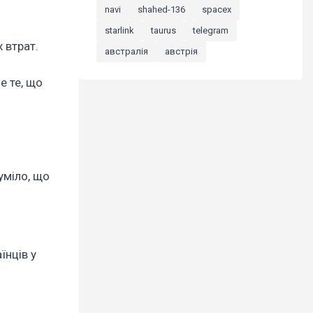
navi
shahed-136
spacex
starlink
taurus
telegram
 втрат.
австралія
австрія
е те, що
уміло, що
їнців у