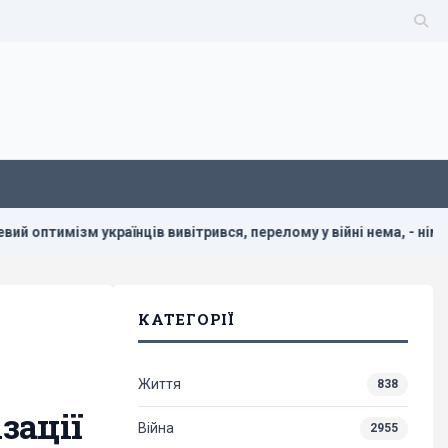
раїнців вивітрився, перелому у війні нема, - німецький оглядач
КАТЕГОРІЇ
Життя
838
зації
Війна
2955