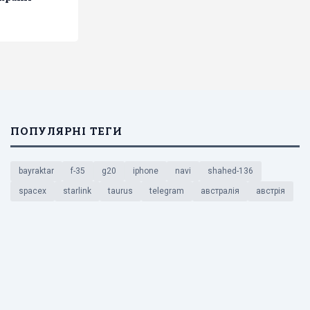
ПОПУЛЯРНІ ТЕГИ
bayraktar
f-35
g20
iphone
navi
shahed-136
spacex
starlink
taurus
telegram
австралія
австрія