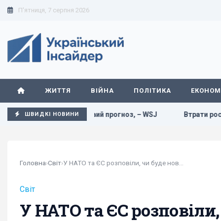
П'ятниця, 7 серпня 2026
ЖИТТЯ
ВІЙНА
ПОЛІТИКА
ЕКОНОМ
лікувала новий прогноз, – WSJ
Втрати росіян в Україні ся
ШВИДКІ НОВИНИ
Головна
›
Світ
›
У НАТО та ЄС розповіли, чи буде нова хвиля...
Світ
У НАТО та ЄС розповіли,