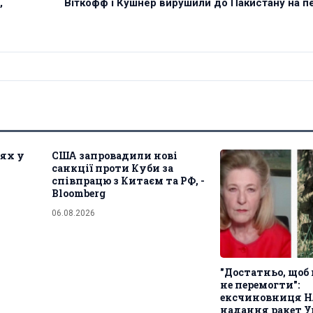
,
Віткофф і Кушнер вирушили до Пакистану на п
лях у
США запровадили нові
санкції проти Куби за
співпрацю з Китаєм та РФ, -
Bloomberg
06.08.2026
"Достатньо, щоб
не перемогти":
ексчиновниця Н
надання ракет У