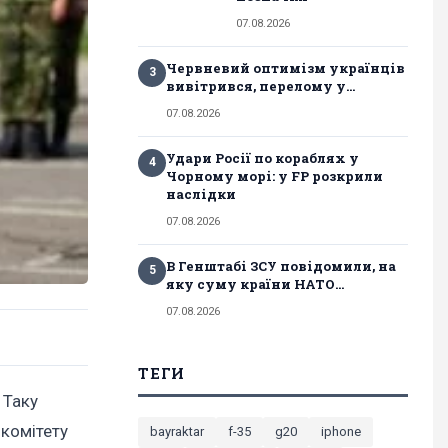
07.08.2026
Червневий оптимізм українців
3
вивітрився, перелому у...
07.08.2026
Удари Росії по кораблях у
4
Чорному морі: у FP розкрили
наслідки
07.08.2026
В Генштабі ЗСУ повідомили, на
5
яку суму країни НАТО...
07.08.2026
ТЕГИ
 Таку
 комітету
bayraktar
f-35
g20
iphone