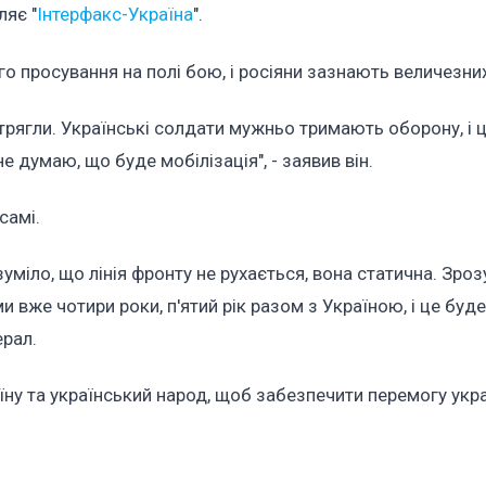
яє "
Інтерфакс-Україна
".
о просування на полі бою, і росіяни зазнають величезних
трягли. Українські солдати мужньо тримають оборону, і ц
не думаю, що буде мобілізація", - заявив він.
самі.
зуміло, що лінія фронту не рухається, вона статична. Зроз
 ми вже чотири роки, п'ятий рік разом з Україною, і це буде
ерал.
ну та український народ, щоб забезпечити перемогу укра