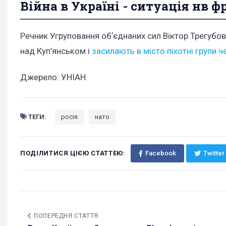
Війна в Україні - ситуація нв ф
Речник Угруповання обʼєднаних сил Віктор Трегубов
над Куп’янськом і
засилають в місто піхотні групи ч
Джерело: УНІАН
ТЕГИ:
росія
нато
ПОДІЛИТИСЯ ЦІЄЮ СТАТТЕЮ:
Facebook
Twitter
ПОПЕРЕДНЯ СТАТТЯ