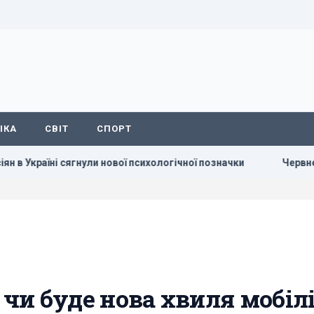
ІКА
СВІТ
СПОРТ
гнули нової психологічної позначки
Червневий оптимізм ук
 чи буде нова хвиля мобілі