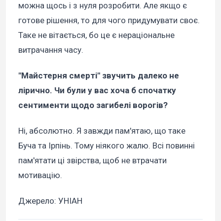
можна щось і з нуля розробити. Але якщо є
готове рішення, то для чого придумувати своє.
Таке не вітається, бо це є нераціональне
витрачання часу.
"Майстерня смерті" звучить далеко не
лірично. Чи були у вас хоча б спочатку
сентименти щодо загибелі ворогів?
Ні, абсолютно. Я завжди пам'ятаю, що таке
Буча та Ірпінь. Тому ніякого жалю. Всі повинні
пам'ятати ці звірства, щоб не втрачати
мотивацію.
Джерело: УНІАН