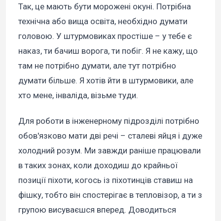
Так, це мають бути морожені окуні. Потрібна
технічна або вища освіта, необхідно думати
головою. У штурмовиках простіше – у тебе є
наказ, ти бачиш ворога, ти побіг. Я не кажу, що
там не потрібно думати, але тут потрібно
думати більше. Я хотів йти в штурмовики, але
хто мене, інваліда, візьме туди.
Для роботи в інженерному підрозділі потрібно
обов'язково мати дві речі – сталеві яйця і дуже
холодний розум. Ми завжди раніше працювали
в таких зонах, коли доходиш до крайньої
позиції піхоти, когось із піхотинців ставиш на
фішку, тобто він спостерігає в тепловізор, а ти з
групою висуваєшся вперед. Доводиться