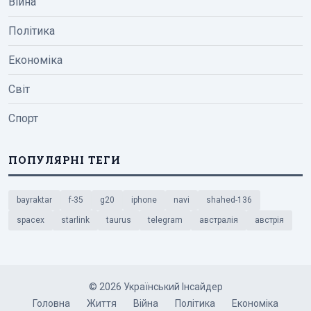
Війна
Політика
Економіка
Світ
Спорт
ПОПУЛЯРНІ ТЕГИ
bayraktar
f-35
g20
iphone
navi
shahed-136
spacex
starlink
taurus
telegram
австралія
австрія
© 2026 Український Інсайдер
Головна
Життя
Війна
Політика
Економіка