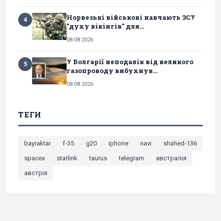
Норвезькі військові навчають ЗСУ
4
"духу вікінгів" для...
08.08.2026
У Болгарії неподалік від великого
5
газопроводу вибухнув...
08.08.2026
ТЕГИ
bayraktar
f-35
g20
iphone
navi
shahed-136
spacex
starlink
taurus
telegram
австралія
австрія