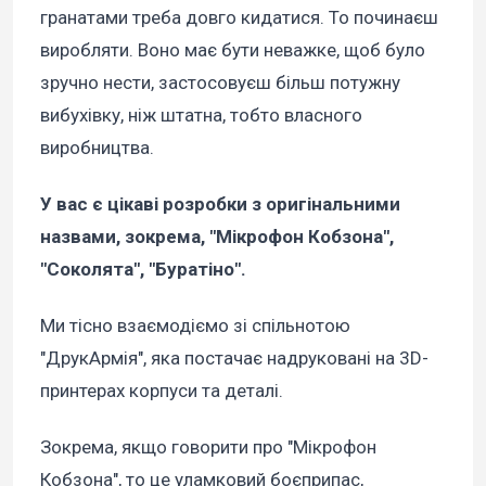
гранатами треба довго кидатися. То починаєш
виробляти. Воно має бути неважке, щоб було
зручно нести, застосовуєш більш потужну
вибухівку, ніж штатна, тобто власного
виробництва.
У вас є цікаві розробки з оригінальними
назвами, зокрема, "Мікрофон Кобзона",
"Соколята", "Буратіно".
Ми тісно взаємодіємо зі спільнотою
"ДрукАрмія", яка постачає надруковані на 3D-
принтерах корпуси та деталі.
Зокрема, якщо говорити про "Мікрофон
Кобзона", то це уламковий боєприпас,