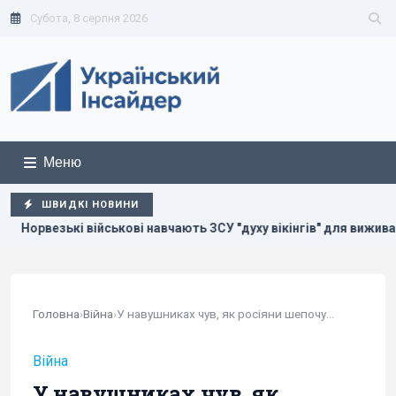
Субота, 8 серпня 2026
Меню
ШВИДКІ НОВИНИ
 вікінгів" для виживання на фронті, - BI
У Болгарії непо
Головна
›
Війна
›
У навушниках чув, як росіяни шепочуться: сапер...
Війна
У навушниках чув, як