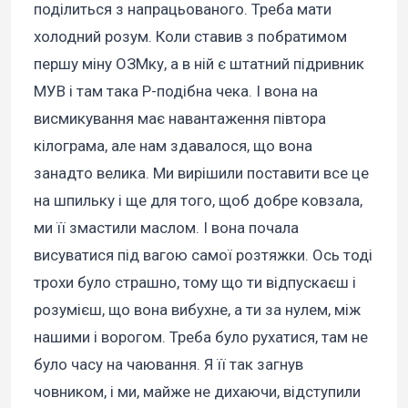
поділиться з напрацьованого. Треба мати
холодний розум. Коли ставив з побратимом
першу міну ОЗМку, а в ній є штатний підривник
МУВ і там така Р-подібна чека. І вона на
висмикування має навантаження півтора
кілограма, але нам здавалося, що вона
занадто велика. Ми вирішили поставити все це
на шпильку і ще для того, щоб добре ковзала,
ми її змастили маслом. І вона почала
висуватися під вагою самої розтяжки. Ось тоді
трохи було страшно, тому що ти відпускаєш і
розумієш, що вона вибухне, а ти за нулем, між
нашими і ворогом. Треба було рухатися, там не
було часу на чаювання. Я її так загнув
човником, і ми, майже не дихаючи, відступили