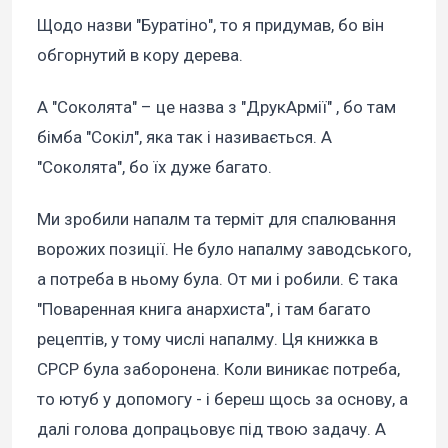
Щодо назви "Буратіно", то я придумав, бо він
обгорнутий в кору дерева.
А "Соколята" – це назва з "ДрукАрмії" , бо там
бімба "Сокіл", яка так і називається. А
"Соколята", бо їх дуже багато.
Ми зробили напалм та терміт для спалювання
ворожих позиції. Не було напалму заводського,
а потреба в ньому була. От ми і робили. Є така
"Поваренная книга анархиста", і там багато
рецептів, у тому числі напалму. Ця книжка в
СРСР була заборонена. Коли виникає потреба,
то ютуб у допомогу - і береш щось за основу, а
далі голова допрацьовує під твою задачу. А