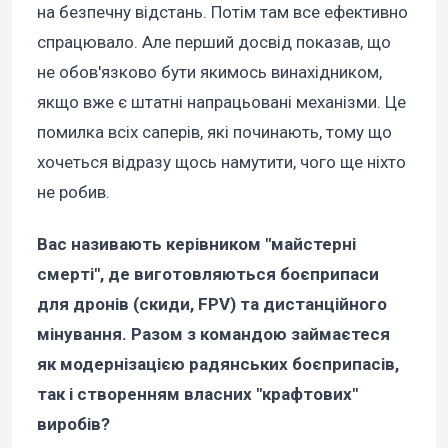
на безпечну відстань. Потім там все ефективно
спрацювало. Але перший досвід показав, що
не обов'язково бути якимось винахідником,
якщо вже є штатні напрацьовані механізми. Це
помилка всіх саперів, які починають, тому що
хочеться відразу щось намутити, чого ще ніхто
не робив.
Вас називають керівником "майстерні
смерті", де виготовляються боєприпаси
для дронів (скиди, FPV) та дистанційного
мінування. Разом з командою займаєтеся
як модернізацією радянських боєприпасів,
так і створенням власних "крафтових"
виробів?