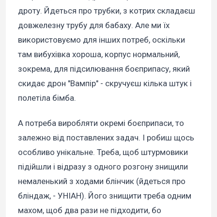
дроту. Йдеться про трубки, з котрих складаєш
довжелезну трубу для бабаху. Але ми їх
використовуємо для інших потреб, оскільки
там вибухівка хороша, корпус нормальний,
зокрема, для підсилювання боєприпасу, який
скидає дрон "Вампір" - скручуєш кілька штук і
полетіла бімба.
А потреба виробляти окремі боєприпаси, то
залежно від поставлених задач. І робиш щось
особливо унікальне. Треба, щоб штурмовики
підійшли і відразу з одного розгону знищили
немаленький з ходами блінчик (йдеться про
бліндаж, - УНІАН). Його знищити треба одним
махом, щоб два рази не підходити, бо