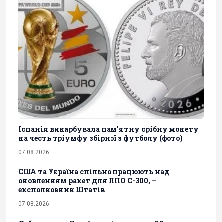
Іспанія викарбувала пам'ятну срібну монету
на честь тріумфу збірної з футболу (фото)
07.08.2026
США та Україна спільно працюють над
оновленням ракет для ППО С-300, –
експолковник Штатів
07.08.2026