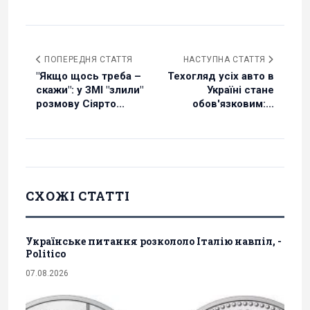
ПОПЕРЕДНЯ СТАТТЯ
НАСТУПНА СТАТТЯ
"Якщо щось треба –
Техогляд усіх авто в
скажи": у ЗМІ "злили"
Україні стане
розмову Сіярто...
обов'язковим:...
СХОЖІ СТАТТІ
Українське питання розкололо Італію навпіл, -
Politico
07.08.2026