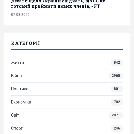
Дебати щодо України свідчать, що ЄС не
готовий приймати нових членів, - FT
07.08.2026
КАТЕГОРІЇ
Життя
842
Війна
2965
Політика
801
Економіка
702
Світ
2871
Спорт
246