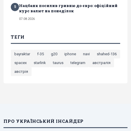
Нацбанк посилив гривню до євро: офіційний
5
курс валют на понеділок
07.08.2026
ТЕГИ
bayraktar
f-35
g20
iphone
navi
shahed-136
spacex
starlink
taurus
telegram
австралія
австрія
ПРО УКРАЇНСЬКИЙ ІНСАЙДЕР