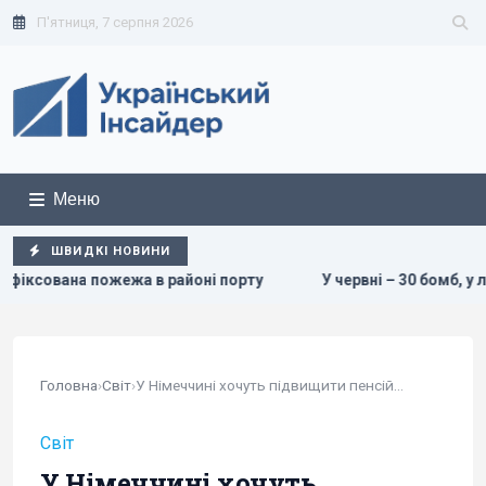
П'ятниця, 7 серпня 2026
Меню
ШВИДКІ НОВИНИ
в районі порту
У червні – 30 бомб, у липні – понад 50: в
Головна
›
Світ
›
У Німеччині хочуть підвищити пенсійний вік до 70 років
Світ
У Німеччині хочуть