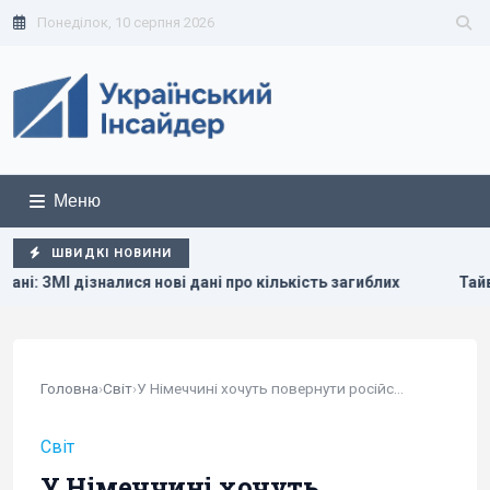
Понеділок, 10 серпня 2026
Меню
ШВИДКІ НОВИНИ
я нові дані про кількість загиблих
Тайвань показав під ч
Головна
›
Світ
›
У Німеччині хочуть повернути російську мову до...
Світ
У Німеччині хочуть