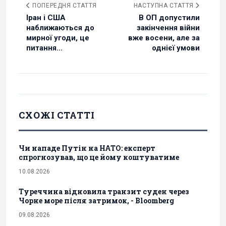
ПОПЕРЕДНЯ СТАТТЯ
НАСТУПНА СТАТТЯ
Іран і США
В ОП допустили
наближаються до
закінчення війни
мирної угоди, це
вже восени, але за
питання...
однієї умови
СХОЖІ СТАТТІ
Чи нападе Путін на НАТО: експерт
спрогнозував, що це йому коштуватиме
10.08.2026
Туреччина відновила транзит суден через
Чорне море після затримок, - Bloomberg
09.08.2026