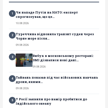
Чи нападе Путін на НАТО: експерт
1
спрогнозував, що це...
10.08.2026
Туреччина відновила транзит суден через
2
Чорне море після...
09.08.2026
Вибух в московському ресторані:
3
ЗМІ дізналися нові дані...
09.08.2026
Тайвань показав під час військових навчань
4
дрони, якими...
09.08.2026
У Росії заявили про намір пробитися до
5
Індійського океану