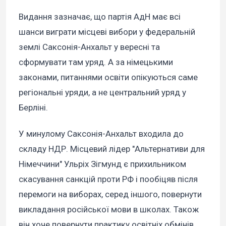
Видання зазначає, що партія АдН має всі
шанси виграти місцеві вибори у федеральній
землі Саксонія-Анхальт у вересні та
сформувати там уряд. А за німецькими
законами, питаннями освіти опікуються саме
регіональні уряди, а не центральний уряд у
Берліні.
У минулому Саксонія-Анхальт входила до
складу НДР. Місцевий лідер "Альтернативи для
Німеччини" Ульріх Зігмунд є прихильником
скасування санкцій проти РФ і пообіцяв після
перемоги на виборах, серед іншого, повернути
викладання російської мови в школах. Також
він хоче повернути практику освітніх обмінів