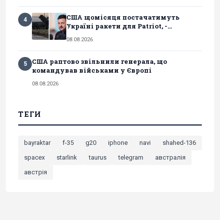
США щомісяця постачатимуть
4
Україні ракети для Patriot, -...
08.08.2026
США раптово звільнили генерала, що
5
командував військами у Європі
08.08.2026
ТЕГИ
bayraktar
f-35
g20
iphone
navi
shahed-136
spacex
starlink
taurus
telegram
австралія
австрія