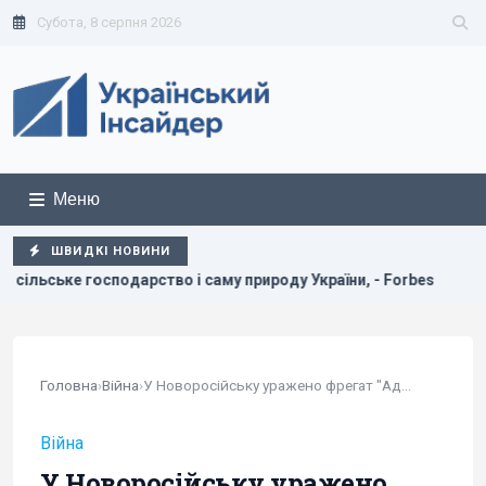
Субота, 8 серпня 2026
Меню
ШВИДКІ НОВИНИ
арство і саму природу України, - Forbes
США щомісяця по
Головна
›
Війна
›
У Новоросійську уражено фрегат "Адмірал Ессен"...
Війна
У Новоросійську уражено