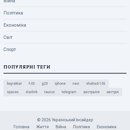
Війна
Політика
Економіка
Світ
Спорт
ПОПУЛЯРНІ ТЕГИ
bayraktar
f-35
g20
iphone
navi
shahed-136
spacex
starlink
taurus
telegram
австралія
австрія
© 2026 Український Інсайдер
Головна
Життя
Війна
Політика
Економіка