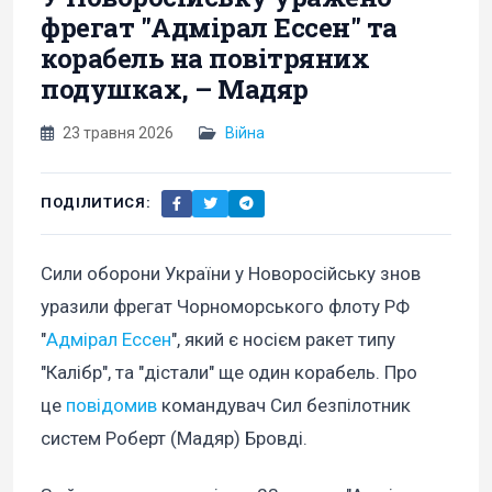
фрегат "Адмірал Ессен" та
корабель на повітряних
подушках, – Мадяр
23 травня 2026
Війна
ПОДІЛИТИСЯ:
Сили оборони України у Новоросійську знов
уразили фрегат Чорноморського флоту РФ
"
Адмірал Ессен
", який є носієм ракет типу
"Калібр", та "дістали" ще один корабель. Про
це
повідомив
командувач Сил безпілотник
систем Роберт (Мадяр) Бровді.