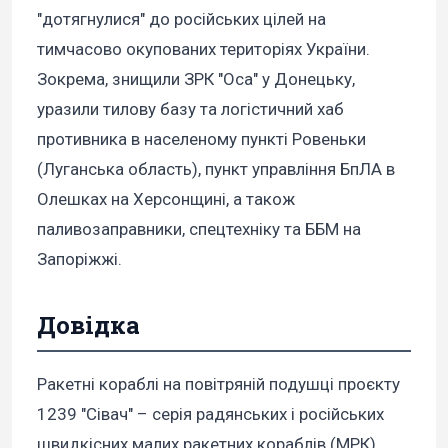
"дотягнулися" до російських цілей на
тимчасово окупованих територіях України.
Зокрема, знищили ЗРК "Оса" у Донецьку,
уразили тилову базу та логістичний хаб
противника в населеному пункті Ровеньки
(Луганська область), пункт управління БпЛА в
Олешках на Херсонщині, а також
паливозаправники, спецтехніку та ББМ на
Запоріжжі.
Довідка
Ракетні кораблі на повітряній подушці проєкту
1239 "Сівач" – серія радянських і російських
швидкісних малих ракетних кораблів (МРК)