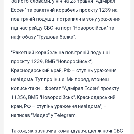
За його словами, у ніч на 23 травня "Адмірал
Ессен" та ракетний корабель проєкту 1239 на
повітряній подушці потрапили в зону ураження
під час рейду СБС на порт "Новоросійськ" та
нафтобазу "Грушова балка".
"Ракетний корабель на повітряній подушці
проєкту 1239, ВМБ "Новоросійськ",
Краснодарський край, РФ – ступінь ураження
невідома. Тут про інше. Ми поряд, втонеш
колись-таки... Фрегат "Адмірал Ессен" проєкту
11356, ВМБ "Новоросійськ", Краснодарський
край, РФ – ступінь ураження невідома", –
написав "Мадяр" у Telegram.
Також, як зазначив командувач, цієї ж ночі СБС