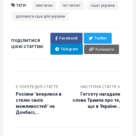
ТЕГИ:
пентагон
піт гегсет
сша і україна
допомога сша для україни
Facebook
Twitter
ПОДІЛИТИСЯ
ЦІЄЮ СТАТТЕЮ:
Telegram
Копіювати
ПОПЕРЕДНЯ СТАТТЯ
НАСТУПНА СТАТТЯ
Росіяни "вперлися в
Гегсету нагадали
стелю своїх
слова Трампа про те,
можливостей" на
що в України...
Донбасі,...