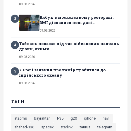
09.08.2026
Вибух в московському ресторані:
3
ЗМІ дізналися нові дані...
09.08.2026
Тайвань показав під час військових навчань
4
дрони, якими...
09.08.2026
У Росії заявили про намір пробитися до
5
Індійського океану
09.08.2026
ТЕГИ
atacms
bayraktar
f-35
g20
iphone
navi
shahed-136
spacex
starlink
taurus
telegram