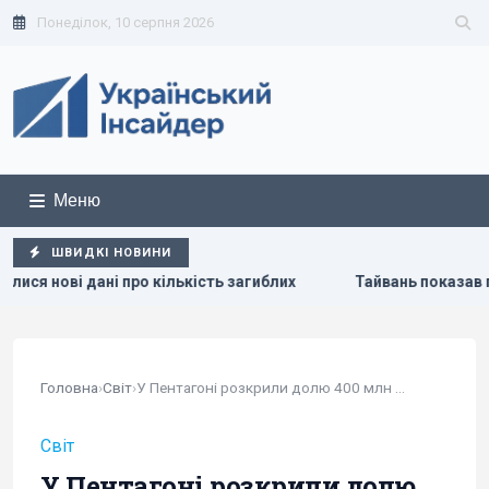
Понеділок, 10 серпня 2026
Меню
ШВИДКІ НОВИНИ
загиблих
Тайвань показав під час військових навчань дрон
Головна
›
Світ
›
У Пентагоні розкрили долю 400 млн доларів,...
Світ
У Пентагоні розкрили долю