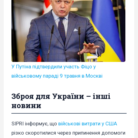
У Путіна підтвердили участь Фіцо у
військовому параді 9 травня в Москві
Зброя для України – інші
новини
SIPRI інформує, що
військові витрати у США
різко скоротилися через припинення допомоги