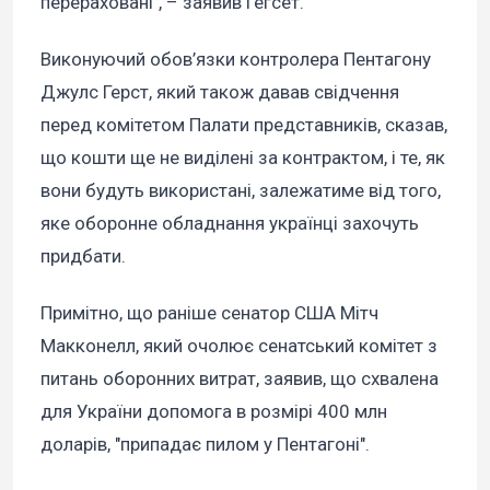
перераховані", – заявив Гегсет.
Виконуючий обов’язки контролера Пентагону
Джулс Герст, який також давав свідчення
перед комітетом Палати представників, сказав,
що кошти ще не виділені за контрактом, і те, як
вони будуть використані, залежатиме від того,
яке оборонне обладнання українці захочуть
придбати.
Примітно, що раніше сенатор США Мітч
Макконелл, який очолює сенатський комітет з
питань оборонних витрат, заявив, що схвалена
для України допомога в розмірі 400 млн
доларів, "припадає пилом у Пентагоні".