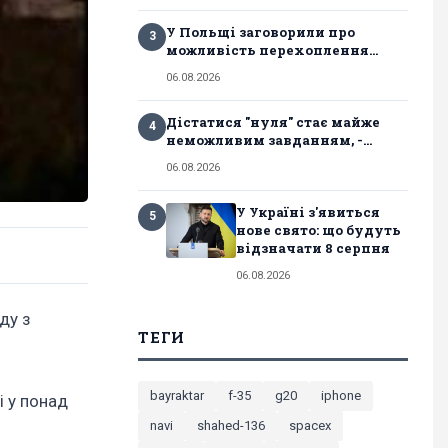
У Польщі заговорили про
3
можливість перехоплення...
06.08.2026
Дістатися "нуля" стає майже
4
неможливим завданням, -...
06.08.2026
У Україні з'явиться
5
нове свято: що будуть
відзначати 8 серпня
06.08.2026
ду з
ТЕГИ
bayraktar
f-35
g20
iphone
і у понад
navi
shahed-136
spacex