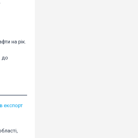
,
фти на рік.
і до
в експорт
бласті,