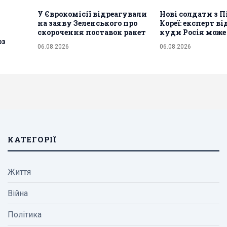
У Єврокомісії відреагували
Нові солдати з П
на заяву Зеленського про
Кореї: експерт ві
скорочення поставок ракет
куди Росія може
оз
06.08.2026
06.08.2026
КАТЕГОРІЇ
Життя
Війна
Політика