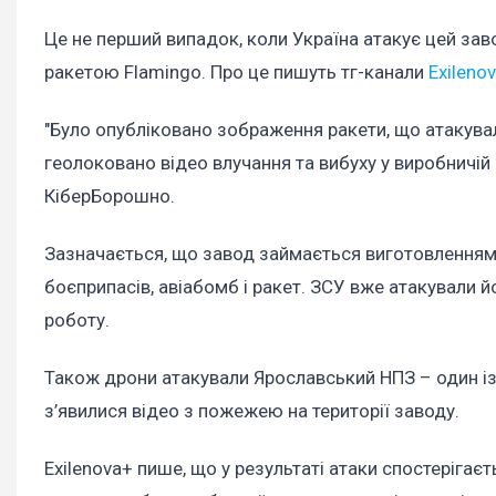
Це не перший випадок, коли Україна атакує цей зав
ракетою Flamingo. Про це пишуть тг-канали
Exileno
"Було опубліковано зображення ракети, що атакува
геолоковано відео влучання та вибуху у виробничій 
КіберБорошно.
Зазначається, що завод займається виготовлення
боєприпасів, авіабомб і ракет. ЗСУ вже атакували й
роботу.
Також дрони атакували Ярославський НПЗ – один із 
з’явилися відео з пожежею на території заводу.
Exilenova+ пише, що у результаті атаки спостерігаєт