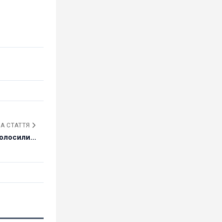
А СТАТТЯ
олосили...