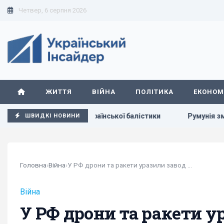
Четвер, 6 серпня 2026
ЖИТТЯ
ВІЙНА
ПОЛІТИКА
ЕКОНОМ
о створення української балістики
Румунія змінює течію 
ШВИДКІ НОВИНИ
Головна
›
Війна
›
У РФ дрони та ракети уразили завод з...
Війна
У РФ дрони та ракети у