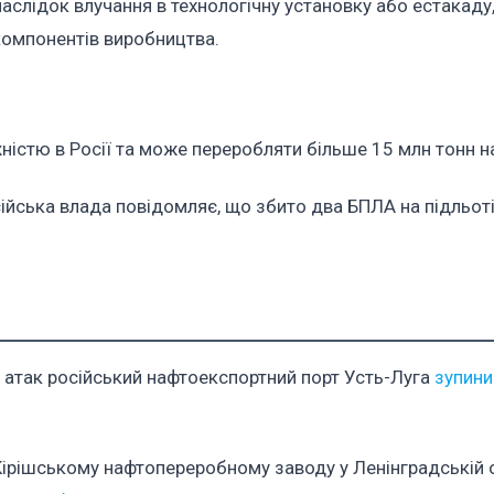
наслідок влучання в технологічну установку або естакаду
компонентів виробництва.
ністю в Росії та може переробляти більше 15 млн тонн на
осійська влада повідомляє, що збито два БПЛА на підльот
х атак російський нафтоекспортний порт Усть-Луга
зупини
ірішському нафтопереробному заводу у Ленінградській о