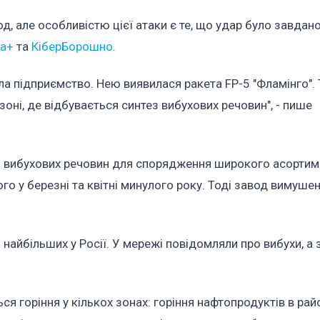
од, але особливістю цієї атаки є те, що удар було завда
va+
та
КіберБорошно
.
ла підприємство. Нею виявилася ракета FP-5 "Фламінго".
зоні, де відбувається синтез вибухових речовин", - пише
м вибухових речовин для спорядження широкого асортим
ого у березні та квітні минулого року. Тоді завод вимуше
найбільших у Росії. У мережі повідомляли про вибухи, а
ься горіння у кількох зонах: горіння нафтопродуктів в рай