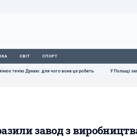
ІКА
СВІТ
СПОРТ
Дунаю: для чого вона це робить
У Польщі заговорили про
разили завод з виробництв