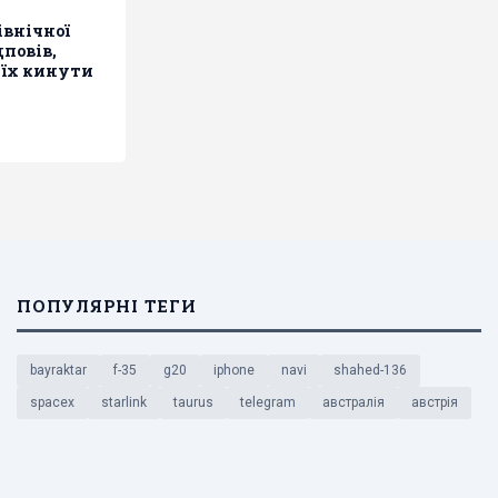
івнічної
дповів,
 їх кинути
ПОПУЛЯРНІ ТЕГИ
bayraktar
f-35
g20
iphone
navi
shahed-136
spacex
starlink
taurus
telegram
австралія
австрія