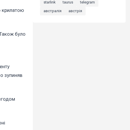
starlink
taurus
telegram
но крилатою
австралія
австрія
 Також було
енту
но зупиняв
 згодом
оні