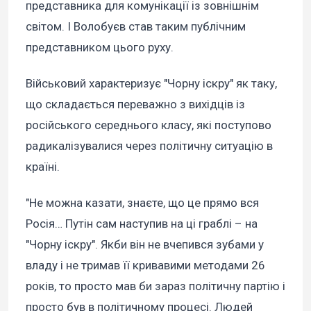
представника для комунікації із зовнішнім
світом. І Волобуєв став таким публічним
представником цього руху.
Військовий характеризує "Чорну іскру" як таку,
що складається переважно з вихідців із
російського середнього класу, які поступово
радикалізувалися через політичну ситуацію в
країні.
"Не можна казати, знаєте, що це прямо вся
Росія… Путін сам наступив на ці граблі – на
"Чорну іскру". Якби він не вчепився зубами у
владу і не тримав її кривавими методами 26
років, то просто мав би зараз політичну партію і
просто був в політичному процесі. Людей