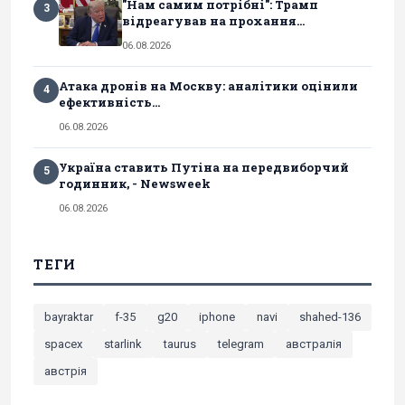
"Нам самим потрібні": Трамп
3
відреагував на прохання...
06.08.2026
Атака дронів на Москву: аналітики оцінили
4
ефективність...
06.08.2026
Україна ставить Путіна на передвиборчий
5
годинник, - Newsweek
06.08.2026
ТЕГИ
bayraktar
f-35
g20
iphone
navi
shahed-136
spacex
starlink
taurus
telegram
австралія
австрія