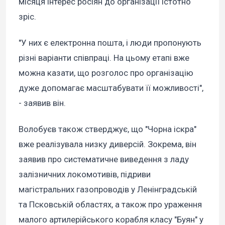
місяця інтерес росіян до організації істотно
зріс.
"У них є електронна пошта, і люди пропонують
різні варіанти співпраці. На цьому етапі вже
можна казати, що розголос про організацію
дуже допомагає масштабувати її можливості",
- заявив він.
Волобуєв також стверджує, що "Чорна іскра"
вже реалізувала низку диверсій. Зокрема, він
заявив про систематичне виведення з ладу
залізничних локомотивів, підриви
магістральних газопроводів у Ленінградській
та Псковській областях, а також про ураження
малого артилерійського корабля класу "Буян" у