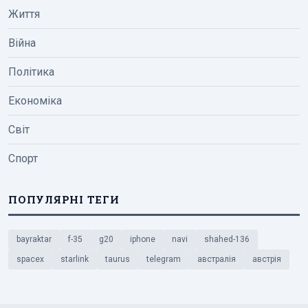
Життя
Війна
Політика
Економіка
Світ
Спорт
ПОПУЛЯРНІ ТЕГИ
bayraktar
f-35
g20
iphone
navi
shahed-136
spacex
starlink
taurus
telegram
австралія
австрія