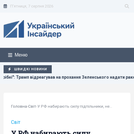
П'ятниця, 7 серпня 2026
Меню
ШВИДКІ НОВИНИ
на прохання Зеленського надати ракети до Patriot
Атака 
Головна
›
Світ
›
У РФ набирають силу підпільники, не пов'язані...
Світ
У РФ набирають силу