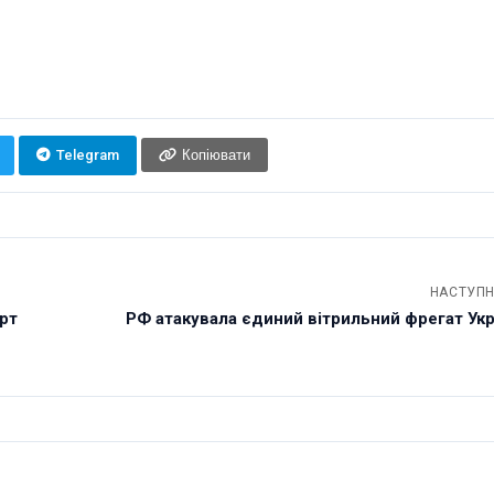
Telegram
Копіювати
НАСТУПН
рт
РФ атакувала єдиний вітрильний фрегат Укр