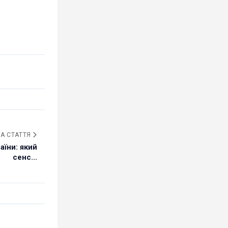
А СТАТТЯ
аїни: який
сенс...