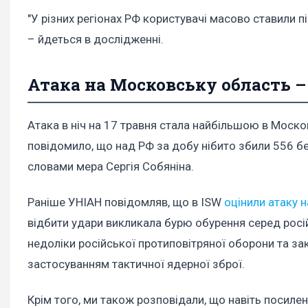
"У різних регіонах РФ користувачі масово ставили пі
– йдеться в дослідженні.
Атака на Московську область –
Атака в ніч на 17 травня стала найбільшою в Моско
повідомило, що над РФ за добу нібито збили 556 без
словами мера Сергія Собяніна.
Раніше УНІАН повідомляв, що в ISW
оцінили атаку 
відбити удари викликала бурю обурення серед російс
недоліки російської протиповітряної оборони та зак
застосуванням тактичної ядерної зброї.
Крім того, ми також розповідали, що навіть посил