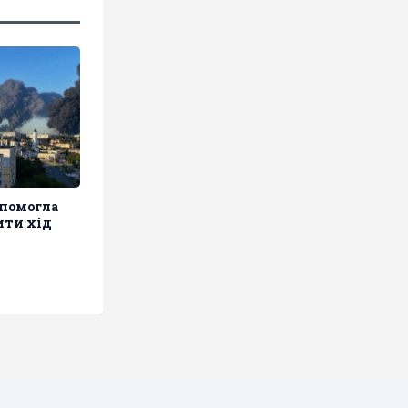
опомогла
ити хід