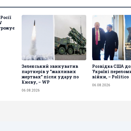
Росії
W
грожує
Зеленський звинуватив
Розвідка США д
партнерів у "жахливих
Україні перелом
жертвах" після удару по
війни, – Politico
Києву, – WP
06.08.2026
06.08.2026