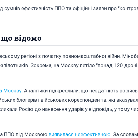
д сумнів ефективність ППО та офіційні заяви про "контроль
 що відомо
вському регіоні з початку повномасштабної війни. Міноб
пілотників. Зокрема, на Москву летіло "понад 120 дронів
на Москву
. Аналітики підкреслили, що нездатність російс
ьких блогерів і військових кореспондентів, які вказувал
ликали Росію до нанесення ударів у відповідь, у тому чис
ена ППО під Москвою
виявилася неефективною
. За словам