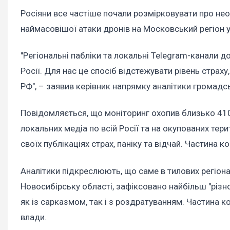
Росіяни все частіше почали розмірковувати про нео
наймасовішої атаки дронів на Московський регіон у 
"Регіональні пабліки та локальні Telegram-канали д
Росії. Для нас це спосіб відстежувати рівень страху,
РФ", – заявив керівник напрямку аналітики громадськ
Повідомляється, що моніторинг охопив близько 410 
локальних медіа по всій Росії та на окупованих тери
своїх публікаціях страх, паніку та відчай. Частина
Аналітики підкреслюють, що саме в тилових регіон
Новосибірську області, зафіксовано найбільш "різно
як із сарказмом, так і з роздратуванням. Частина ко
влади.