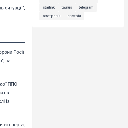
 ситуації",
starlink
taurus
telegram
австралія
австрія
орони Росії
", за
ької ППО
и на
лі із
и експерта,