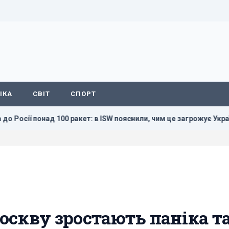
ІКА
СВІТ
СПОРТ
над 100 ракет: в ISW пояснили, чим це загрожує Україні
Москву зростають паніка т