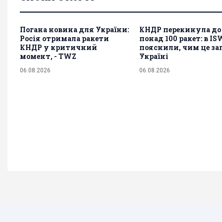
Погана новина для України:
КНДР перекинула до 
Росія отримала ракети
понад 100 ракет: в IS
КНДР у критичний
пояснили, чим це за
момент, - TWZ
Україні
06.08.2026
06.08.2026