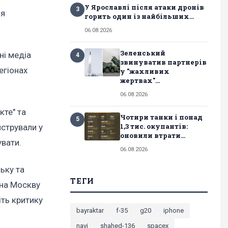
У Ярославлі після атаки дронів
3
ля
горить один із найбільших...
06.08.2026
Зеленський
ні медіа
4
звинуватив партнерів
егіонах
у "жахливих
жертвах"...
06.08.2026
кте" та
Чотири танки і понад
5
1,3 тис. окупантів:
нстрували у
оновили втрати...
увати.
06.08.2026
ьку та
ТЕГИ
 на Москву
іть критику
bayraktar
f-35
g20
iphone
navi
shahed-136
spacex