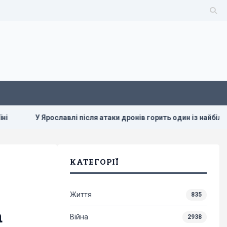
У Ярославлі після атаки дронів горить один із найбільших російс
КАТЕГОРІЇ
Життя
835
а
Війна
2938