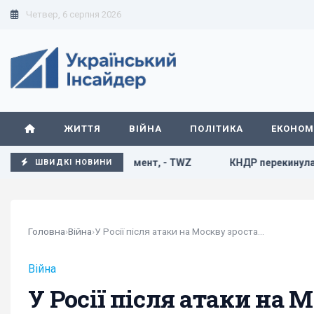
Четвер, 6 серпня 2026
ЖИТТЯ
ВІЙНА
ПОЛІТИКА
ЕКОНОМ
Р у критичний момент, - TWZ
КНДР перекинула до Росії по
ШВИДКІ НОВИНИ
Головна
›
Війна
›
У Росії після атаки на Москву зростають паніка...
Війна
У Росії після атаки на 