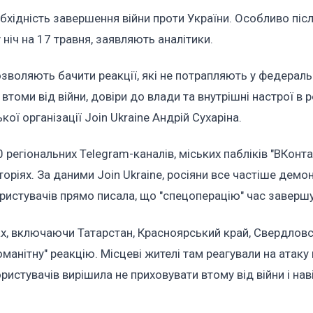
бхідність завершення війни проти України. Особливо піс
ніч на 17 травня, заявляють аналітики.
озволяють бачити реакції, які не потрапляють у федераль
 втоми від війни, довіри до влади та внутрішні настрої в р
ої організації Join Ukraine Андрій Сухаріна.
регіональних Telegram-каналів, міських пабліків "ВКонта
торіях. За даними Join Ukraine, росіяни все частіше демо
 користувачів прямо писала, що "спецоперацію" час заверш
ах, включаючи Татарстан, Красноярський край, Свердловс
манітну" реакцію. Місцеві жителі там реагували на атаку
ристувачів вирішила не приховувати втому від війни і нав