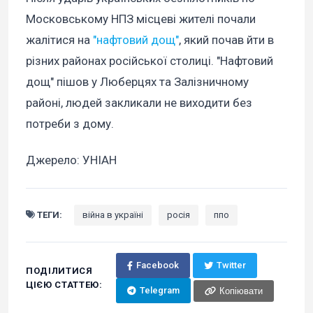
Московському НПЗ місцеві жителі почали
жалітися на
"нафтовий дощ"
, який почав йти в
різних районах російської столиці. "Нафтовий
дощ" пішов у Люберцях та Залізничному
районі, людей закликали не виходити без
потреби з дому.
Джерело: УНІАН
ТЕГИ:
війна в україні
росія
ппо
Facebook
Twitter
ПОДІЛИТИСЯ
ЦІЄЮ СТАТТЕЮ:
Telegram
Копіювати