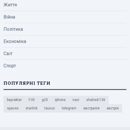
Життя
Війна
Політика
Економіка
Світ
Спорт
ПОПУЛЯРНІ ТЕГИ
bayraktar
f-35
g20
iphone
navi
shahed-136
spacex
starlink
taurus
telegram
австралія
австрія