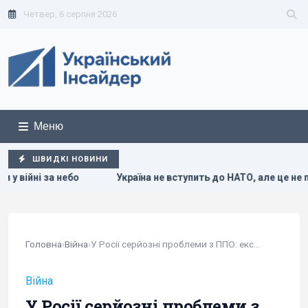
Четвер, 6 серпня 2026
Меню
ШВИДКІ НОВИНИ
бо
Україна не вступить до НАТО, але це не поразка для Киє
Головна
›
Війна
›
У Росії серйозні проблеми з ППО: експерт...
Війна
У Росії серйозні проблеми з