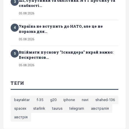
ШІ, супутники та балістика: NYT про силу та
3
слабкості...
05.08.2026
Україна не вступить до НАТО, але це не
4
поразка для...
05.08.2026
Впіймати пускову "Іскандера" вкрай важко:
5
Бескрестнов...
05.08.2026
ТЕГИ
bayraktar
f-35
g20
iphone
navi
shahed-136
spacex
starlink
taurus
telegram
австралія
австрія