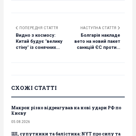
ПОПЕРЕДНЯ СТАТТЯ
НАСТУПНА СТАТТЯ
Видно з космосу:
Болгарія накладе
Китай будує "велику
вето на новий пакет
стіну" із сонячних...
санкцій ЄС проти...
СХОЖІ СТАТТІ
Макрон різко відреагував на нові удари РФ по
Києву
05.08.2026
ШІ, супутники та балістика: NYT про силу та