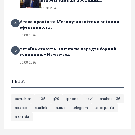
відреагував на прохання...
06.08.2026
Атака дронів на Москву: аналітики оцінили
4
ефективність...
06.08.2026
Україна ставить Путіна на передвиборчий
5
годинник, - Newsweek
06.08.2026
ТЕГИ
bayraktar
f-35
g20
iphone
navi
shahed-136
spacex
starlink
taurus
telegram
австралія
австрія