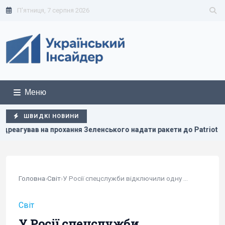
П'ятниця, 7 серпня 2026
Меню
ШВИДКІ НОВИНИ
ського надати ракети до Patriot
Атака дронів на Москву:
Головна
›
Світ
›
У Росії спецслужби відключили одну з систем...
Світ
У Росії спецслужби