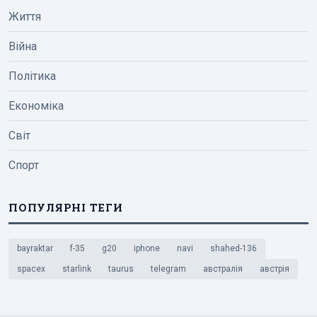
Життя
Війна
Політика
Економіка
Світ
Спорт
ПОПУЛЯРНІ ТЕГИ
bayraktar
f-35
g20
iphone
navi
shahed-136
spacex
starlink
taurus
telegram
австралія
австрія