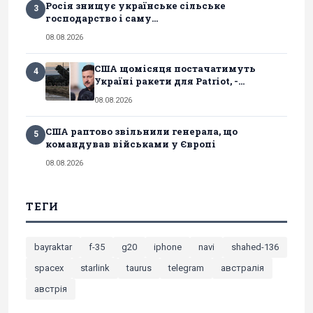
Росія знищує українське сільське
3
господарство і саму...
08.08.2026
США щомісяця постачатимуть
4
Україні ракети для Patriot, -...
08.08.2026
США раптово звільнили генерала, що
5
командував військами у Європі
08.08.2026
ТЕГИ
bayraktar
f-35
g20
iphone
navi
shahed-136
spacex
starlink
taurus
telegram
австралія
австрія