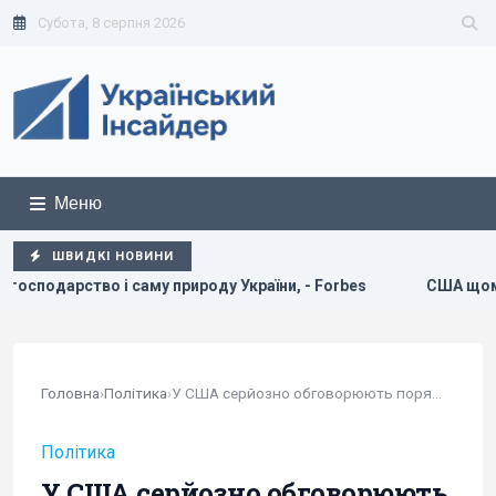
Субота, 8 серпня 2026
Меню
ШВИДКІ НОВИНИ
країни, - Forbes
США щомісяця постачатимуть Україні рак
Головна
›
Політика
›
У США серйозно обговорюють порятунок...
Політика
У США серйозно обговорюють