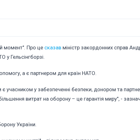
й момент". Про це
сказав
міністр закордонних справ Андр
О у Гельсінгборзі.
опомогу, а є партнером для країн НАТО.
и є учасником у забезпеченні безпеки, донором та партн
ільшення витрат на оборону – це гарантія миру", - зазна
борону України.