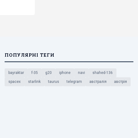
ПОПУЛЯРНІ ТЕГИ
bayraktar
f-35
g20
iphone
navi
shahed-136
spacex
starlink
taurus
telegram
австралія
австрія