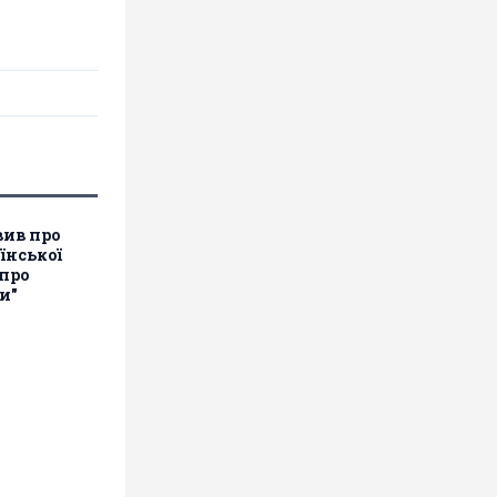
вив про
їнської
 про
и"