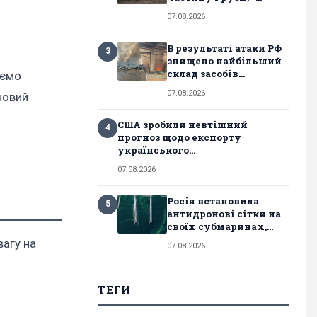
07.08.2026
В результаті атаки РФ
3
знищено найбільший
склад засобів...
аємо
07.08.2026
 новий
США зробили невтішний
4
прогноз щодо експорту
українського...
07.08.2026
Росія встановила
5
антидронові сітки на
своїх субмаринах,...
вагу на
07.08.2026
ТЕГИ