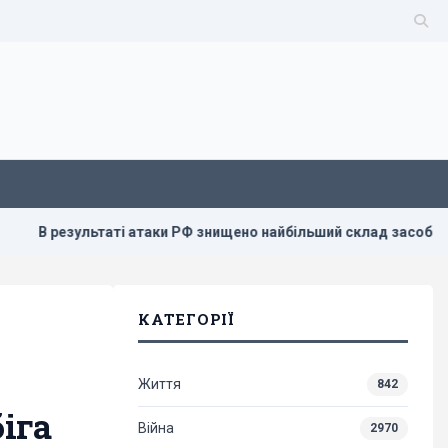
зультаті атаки РФ знищено найбільший склад засобів індивідуа
КАТЕГОРІЇ
Життя
842
іга
Війна
2970