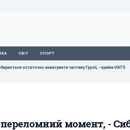
ІКА
СВІТ
СПОРТ
 остаточно анексувати частину Грузії, - країни НАТО
В ре
в переломний момент, - Сиб