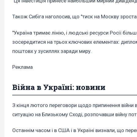
"Ця інвестиція принесе найбільший мирний дивіденд
Також Сибіга наголосив, що "тиск на Москву зростає
"Україна тримає лінію, і людські ресурси Росії бі
зосередитися на трьох ключових елементах: дипломаті
поштовх у зусиллях заради миру.
Реклама
Війна в Україні: новини
З кінця лютого переговори щодо припинення війни в
ситуацію на Близькому Сході, розпочавши війну поти
Останнім часом і в США і в Україні визнали, що пер