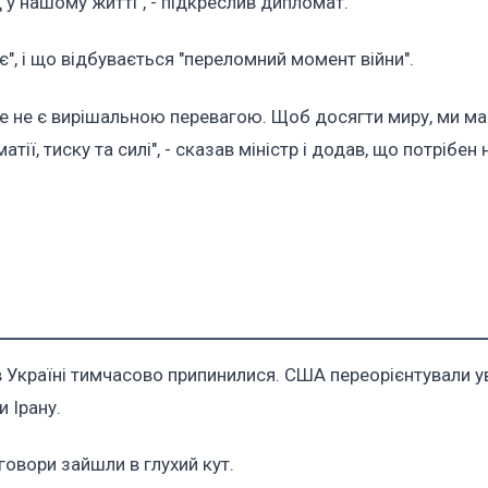
 у нашому житті", - підкреслив дипломат.
", і що відбувається "переломний момент війни".
льше не є вирішальною перевагою. Щоб досягти миру, ми м
ї, тиску та силі", - сказав міністр і додав, що потрібен
 Україні тимчасово припинилися. США переорієнтували у
 Ірану.
еговори зайшли в глухий кут.