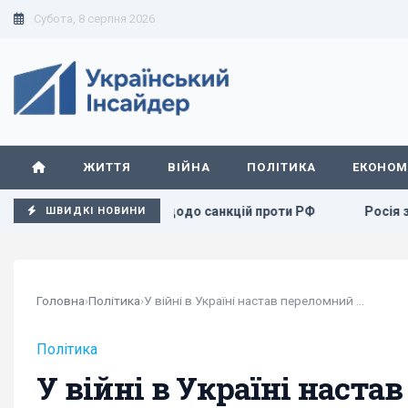
Субота, 8 серпня 2026
ЖИТТЯ
ВІЙНА
ПОЛІТИКА
ЕКОНОМ
 законопроєкту щодо санкцій проти РФ
Росія збирається
ШВИДКІ НОВИНИ
Головна
›
Політика
›
У війні в Україні настав переломний момент, - Сибіга
Політика
У війні в Україні наста