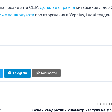
кіна президента США
Дональда Трампа
китайський лідер С
може пошкодувати
про вторгнення в Україну, і нові тенденц
Telegram
Копіювати
НАСТУПН
у
Кожен квадратний кілометр наступу на фро