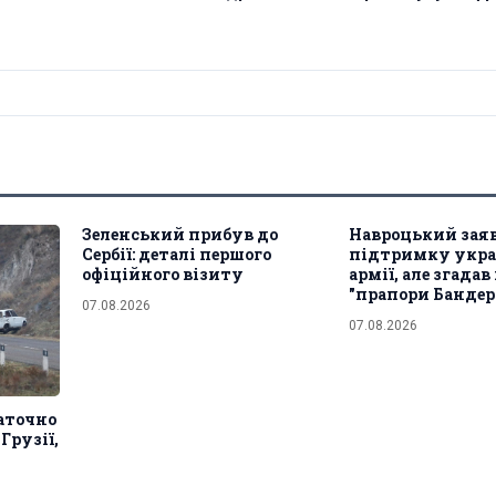
Зеленський прибув до
Навроцький зая
Сербії: деталі першого
підтримку укра
офіційного візиту
армії, але згадав
"прапори Бандер
07.08.2026
07.08.2026
таточно
Грузії,