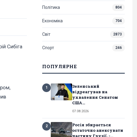
Політика
804
Економіка
704
Світ
2873
ій Сибіга
Спорт
246
ПОПУЛЯРНЕ
Зеленський
ером,
1
відреагував на
чив
ухвалення Сенатом
США...
07.08.2026
Росія збирається
2
остаточно анексувати
частину Грузії, -...