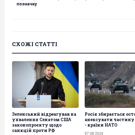
позначку
СХОЖІ СТАТТІ
Зеленський відреагував на
Росія збирається ос
ухвалення Сенатом США
анексувати частину 
законопроєкту щодо
- країни НАТО
санкцій проти РФ
07.08.2026