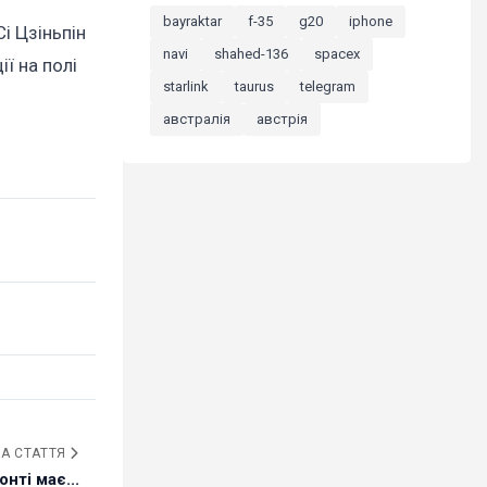
bayraktar
f-35
g20
iphone
і Цзіньпін
navi
shahed-136
spacex
ії на полі
starlink
taurus
telegram
австралія
австрія
А СТАТТЯ
нті має...