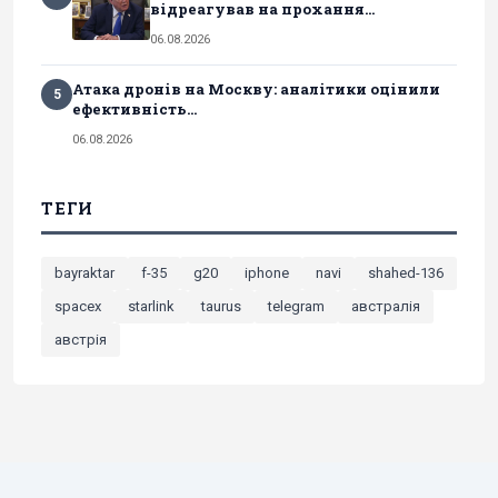
відреагував на прохання...
06.08.2026
Атака дронів на Москву: аналітики оцінили
5
ефективність...
06.08.2026
ТЕГИ
bayraktar
f-35
g20
iphone
navi
shahed-136
spacex
starlink
taurus
telegram
австралія
австрія