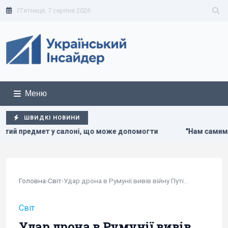
П'ятниця, 7 серпня 2026
Меню
ШВИДКІ НОВИНИ
 може допомогти
"Нам самим потрібні": Трамп відреагува
Головна
›
Світ
›
Удар дрона в Румунії вивів війну Путіна з...
Світ
Удар дрона в Румунії вивів