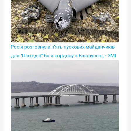
Росія розгорнула п'ять пускових майданчиків
для "Шахедів" біля кордону з Білоруссю, - ЗМІ