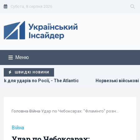
Субота, 8 серпня 2026
Меню
ШВИДКІ НОВИНИ
ntic
Норвезькі військові навчають ЗСУ "духу вікінгів" для
Головна
›
Війна
›
Удар по Чебоксарах: "Фламінго" рознесли завод,...
Війна
Удар по Чебоксарах: