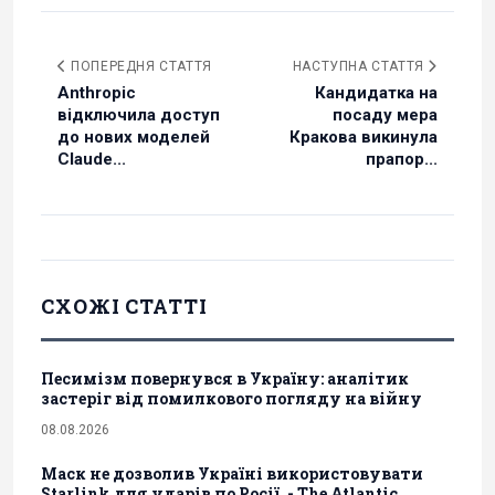
ПОПЕРЕДНЯ СТАТТЯ
НАСТУПНА СТАТТЯ
Anthropic
Кандидатка на
відключила доступ
посаду мера
до нових моделей
Кракова викинула
Claude...
прапор...
СХОЖІ СТАТТІ
Песимізм повернувся в Україну: аналітик
застеріг від помилкового погляду на війну
08.08.2026
Маск не дозволив Україні використовувати
Starlink для ударів по Росії, - The Atlantic