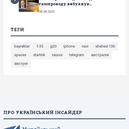
газопроводу вибухнув...
08.08.2026
ТЕГИ
bayraktar
f-35
g20
iphone
navi
shahed-136
spacex
starlink
taurus
telegram
австралія
австрія
ПРО УКРАЇНСЬКИЙ ІНСАЙДЕР