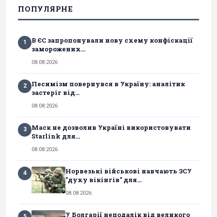
ПОПУЛЯРНЕ
В ЄС запропонували нову схему конфіскації
1
заморожених...
08.08.2026
Песимізм повернувся в Україну: аналітик
2
застеріг від...
08.08.2026
Маск не дозволив Україні використовувати
3
Starlink для...
08.08.2026
Норвезькі військові навчають ЗСУ
4
"духу вікінгів" для...
08.08.2026
У Болгарії неподалік від великого
5