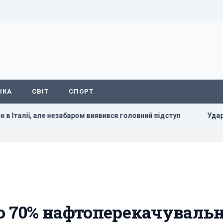
ІКА
СВІТ
СПОРТ
аром виявився головний підступ
Ударами по Києву Путін р
о 70% нафтоперекачувальн