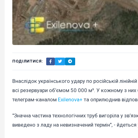
ПОДІЛИТИСЯ:
Внаслідок українського удару по російській лінійн
всі резервуари об’ємом 50 000 м³. У кожному з них
телеграм-каналом
Exilenova+
та оприлюднив відпові
"Значна частина технологічних труб вигоріла у зв’я
виведено з ладу на невизначений термін", - йдеться 