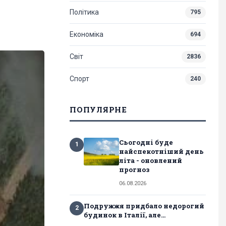
Політика
795
Економіка
694
Світ
2836
Спорт
240
ПОПУЛЯРНЕ
Сьогодні буде
1
найспекотніший день
літа - оновлений
прогноз
06.08.2026
Подружжя придбало недорогий
2
будинок в Італії, але...