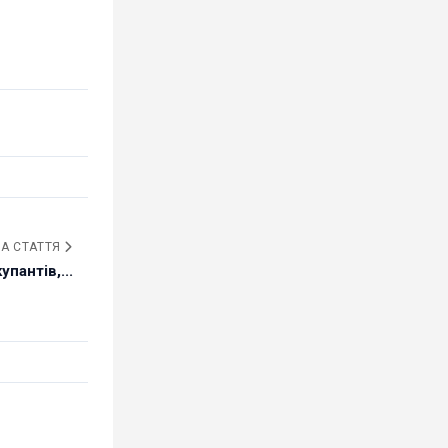
А СТАТТЯ
упантів,...