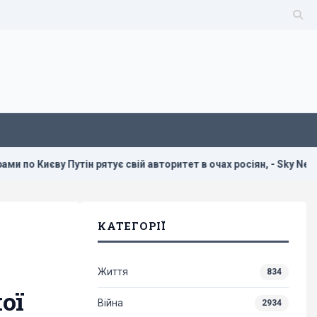
ятує свій авторитет в очах росіян, - Sky News
Розвідуваль
КАТЕГОРІЇ
Життя
834
ої
Війна
2934