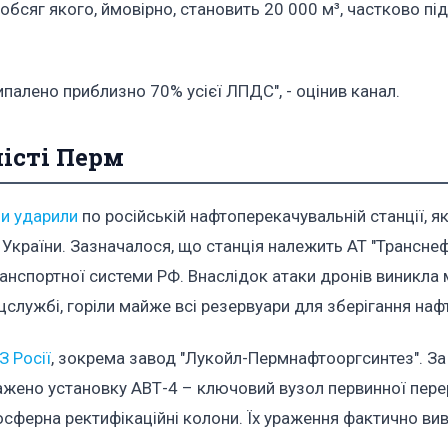
обсяг якого, ймовірно, становить 20 000 м³, частково під
ипалено приблизно 70% усієї ЛПДС", - оцінив канал.
місті Перм
и ударили
по російській нафтоперекачувальній станції, я
України. Зазначалося, що станція належить АТ "Транснефт
анспортної системи РФ. Внаслідок атаки дронів виникла
службі, горіли майже всі резервуари для зберігання наф
З Росії
, зокрема завод "Лукойл-Пермнафтооргсинтез". За
ажено установку АВТ-4 – ключовий вузол первинної пер
осферна ректифікаційні колони. Їх ураження фактично ви