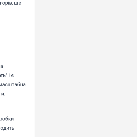
горів, ще
ка
ь" і є
 масштабна
ти.
еробки
водить