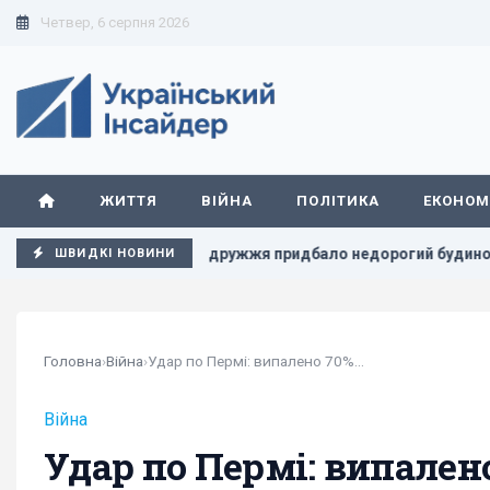
Четвер, 6 серпня 2026
ЖИТТЯ
ВІЙНА
ПОЛІТИКА
ЕКОНОМ
Подружжя придбало недорогий будинок в Італії, але незаб
ШВИДКІ НОВИНИ
Головна
›
Війна
›
Удар по Пермі: випалено 70%...
Війна
Удар по Пермі: випален