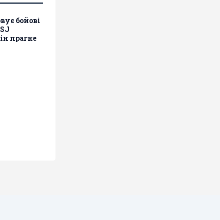
вує бойові
WSJ
він прагне