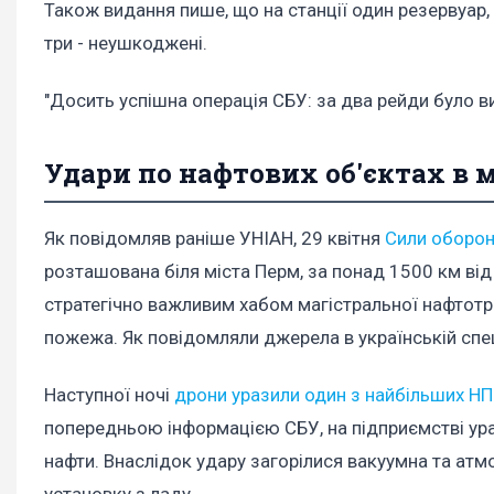
Також видання пише, що на станції один резервуар, 
три - неушкоджені.
"Досить успішна операція СБУ: за два рейди було в
Удари по нафтових об'єктах в 
Як повідомляв раніше УНІАН, 29 квітня
Сили оборон
розташована біля міста Перм, за понад 1500 км від 
стратегічно важливим хабом магістральної нафтотр
пожежа. Як повідомляли джерела в українській спец
Наступної ночі
дрони уразили один з найбільших НП
попередньою інформацією СБУ, на підприємстві ур
нафти. Внаслідок удару загорілися вакуумна та атм
установку з ладу.