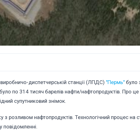
ій виробничо-диспетчерській станції (ЛПДС)
"Пермь"
було 
 було по 314 тисяч барелів нафти/нафтопродуктів. Про ц
дний супутниковий знімок.
зку з розливом нафтопродуктів. Технологічний процес на с
у повідомленні.