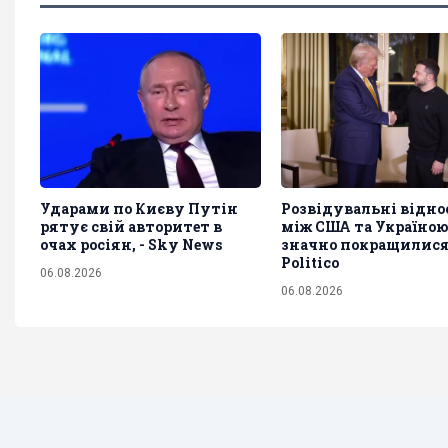
Ударами по Києву Путін
Розвідувальні відн
рятує свій авторитет в
між США та Україною
очах росіян, - Sky News
значно покращилися,
Politico
06.08.2026
06.08.2026