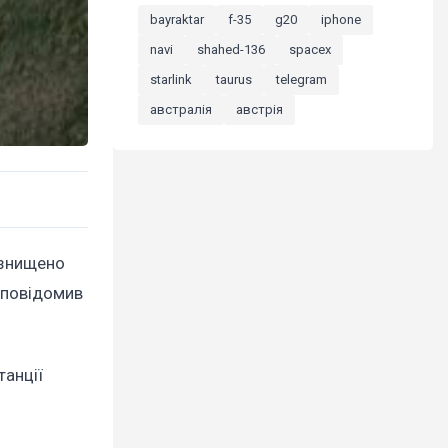
bayraktar
f-35
g20
iphone
navi
shahed-136
spacex
starlink
taurus
telegram
австралія
австрія
знищено
е повідомив
танції