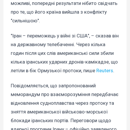
можливі, попередні результати нібито свідчать
про те, що його країна вийшла з конфлікту
"сильнішою".
"Іран – переможець у війні зі США", – сказав він
на державному телебаченні. Через кілька
годин після цих слів американські сили збили
кілька іранських ударних дронів-камікадзе, що
летіли в бік Ормузької протоки, пише
Reuters
.
Повідомляється, що запропонований
меморандум про взаєморозуміння передбачає
відновлення судноплавства через протоку та
зняття американської військово-морської
блокади іранських портів. Переговори щодо
ядерної програми Ірану – офіційно заявленого