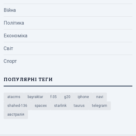
Війна
Політика
Економіка
Світ
Спорт
ПОПУЛЯРНІ ТЕГИ
atacms
bayraktar
f-35
g20
iphone
navi
shahed-136
spacex
starlink
taurus
telegram
австралія