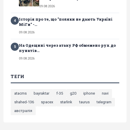
09.08.2026
Історія про те, що "поляки не дають Україні
4
МіГи" -...
09.08.2026
На Одещині через атаку РФ обмежено рух до
5
пунктів...
09.08.2026
ТЕГИ
atacms
bayraktar
f-35
g20
iphone
navi
shahed-136
spacex
starlink
taurus
telegram
австралія