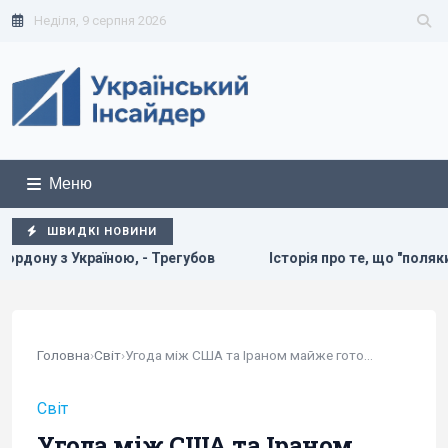
Неділя, 9 серпня 2026
Меню
ШВИДКІ НОВИНИ
бов
Історія про те, що "поляки не дають Україні МіГи" - н
Головна
›
Світ
›
Угода між США та Іраном майже готова: Reuters...
Світ
Угода між США та Іраном