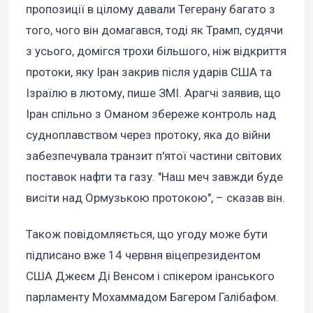
пропозиції в цілому давали Тегерану багато з
того, чого він домагався, тоді як Трамп, судячи
з усього, домігся трохи більшого, ніж відкриття
протоки, яку Іран закрив після ударів США та
Ізраїлю в лютому, пише ЗМІ. Арагчі заявив, що
Іран спільно з Оманом збереже контроль над
судноплавством через протоку, яка до війни
забезпечувала транзит п'ятої частини світових
поставок нафти та газу. "Наш меч завжди буде
висіти над Ормузькою протокою", – сказав він.
Також повідомляється, що угоду може бути
підписано вже 14 червня віцепрезидентом
США Джеєм Ді Венсом і спікером іранського
парламенту Мохаммадом Багером Галібафом.