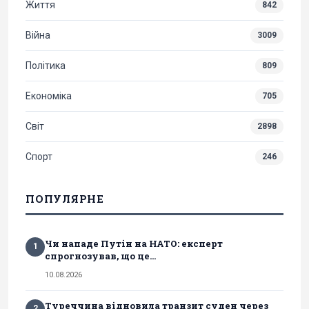
Життя
842
Війна
3009
Політика
809
Економіка
705
Світ
2898
Спорт
246
ПОПУЛЯРНЕ
Чи нападе Путін на НАТО: експерт
1
спрогнозував, що це...
10.08.2026
Туреччина відновила транзит суден через
2