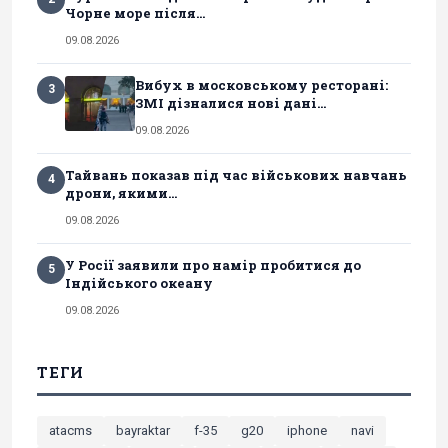
Чорне море після...
09.08.2026
Вибух в московському ресторані:
3
ЗМІ дізналися нові дані...
09.08.2026
Тайвань показав під час військових навчань
4
дрони, якими...
09.08.2026
У Росії заявили про намір пробитися до
5
Індійського океану
09.08.2026
ТЕГИ
atacms
bayraktar
f-35
g20
iphone
navi