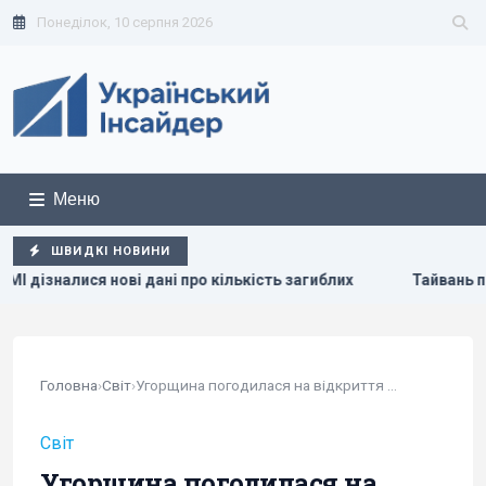
Понеділок, 10 серпня 2026
Меню
ШВИДКІ НОВИНИ
 дані про кількість загиблих
Тайвань показав під час вій
Головна
›
Світ
›
Угорщина погодилася на відкриття шостого...
Світ
Угорщина погодилася на