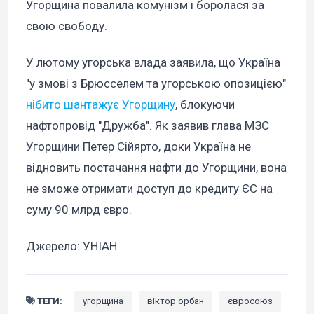
Угорщина повалила комунізм і боролася за
свою свободу.
У лютому угорська влада заявила, що Україна
"у змові з Брюсселем та угорською опозицією"
нібито шантажує Угорщину
, блокуючи
нафтопровід "Дружба". Як заявив глава МЗС
Угорщини Петер Сійярто, доки Україна не
відновить постачання нафти до Угорщини, вона
не зможе отримати доступ до кредиту ЄС на
суму 90 млрд євро.
Джерело: УНІАН
ТЕГИ:
угорщина
віктор орбан
євросоюз