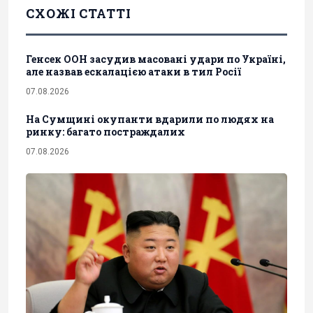
СХОЖІ СТАТТІ
Генсек ООН засудив масовані удари по Україні,
але назвав ескалацією атаки в тил Росії
07.08.2026
На Сумщині окупанти вдарили по людях на
ринку: багато постраждалих
07.08.2026