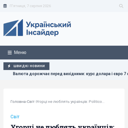
П'ятниця, 7 серпня 2026
Меню
ШВИДКІ НОВИНИ
урс долара і євро 7 серпня
Дрони поцілили у склад Wildb
Головна
›
Світ
›
Угорці не люблять українців: Politico...
Світ
Угорці не люблять українців: