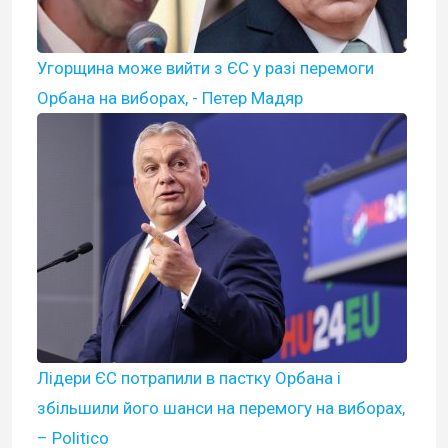
Угорщина може вийти з ЄС у разі перемоги
Орбана на виборах, - Петер Мадяр
Лідери ЄС потрапили в пастку Орбана і
збільшили його шанси на перемогу на виборах,
– Politico