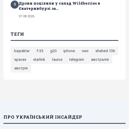
Дрони поцілили у склад Wildberries в
5
Єкатеринбурзі за...
07.08.2026
ТЕГИ
bayraktar
f-35
g20
iphone
navi
shahed-136
spacex
starlink
taurus
telegram
австралія
австрія
ПРО УКРАЇНСЬКИЙ ІНСАЙДЕР