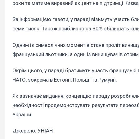
роки та матиме виразний акцент на підтримці Києв
За інформацією газети, у параді візьмуть участь бл
семи тисяч. Також приблизно на 30% збільшать кільк
Одним із символічних моментів стане проліт винищу
французький льотчики, а один із винищувачів отрим
Окрім цього, у параді братимуть участь французькі 
НАТО, зокрема в Естонії, Польщі та Румунії.
Як зазначає видання, концепцію параду розробляли 
необхідності продемонструвати результати переозбр
України.
Джерело: УНІАН