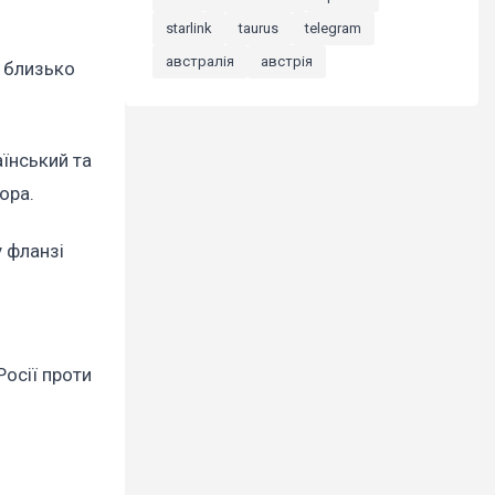
starlink
taurus
telegram
австралія
австрія
о близько
аїнський та
ора.
у фланзі
осії проти