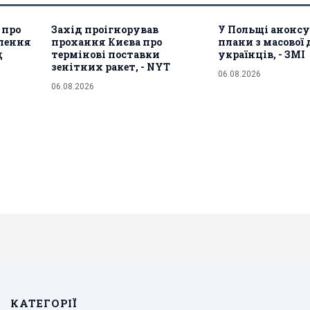
 про
Захід проігнорував
У Польщі анонс
лення
прохання Києва про
плани з масової 
д
термінові поставки
українців, - ЗМІ
зенітних ракет, - NYT
06.08.2026
06.08.2026
КАТЕГОРІЇ