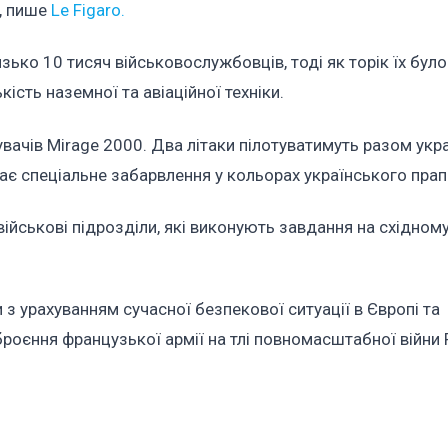
а, пише
Le Figaro.
изько 10 тисяч військовослужбовців, тоді як торік їх бул
ість наземної та авіаційної техніки.
вачів Mirage 2000. Два літаки пілотуватимуть разом укр
ає спеціальне забарвлення у кольорах українського прап
військові підрозділи, які виконують завдання на східном
з урахуванням сучасної безпекової ситуації в Європі та
оєння французької армії на тлі повномасштабної війни Р