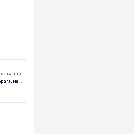
А СТАТТЯ
ога, на...