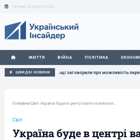
Четвер, 6 серпня 2026
ЖИТТЯ
ВІЙНА
ПОЛІТИКА
ЕКОНОМ
ь
У Польщі заговорили про можливість перехоплення росі
ШВИДКІ НОВИНИ
Головна
›
Світ
›
Україна буде в центрі ваги на військовому...
Світ
Україна буде в центрі в