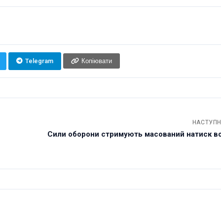
Telegram
Копіювати
НАСТУПН
Сили оборони стримують масований натиск вор