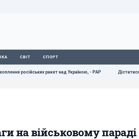
ІКА
СВІТ
СПОРТ
йських ракет над Україною, - PAP
Дістатися "нуля" стає
аги на військовому параді