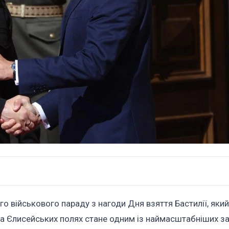
го військового параду з нагоди Дня взяття Бастилії, який
 на Єлисейських полях стане одним із наймасштабніших за