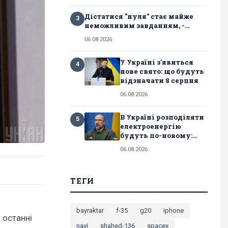
Дістатися "нуля" стає майже
3
неможливим завданням, -...
06.08.2026
У Україні з'явиться
4
нове свято: що будуть
відзначати 8 серпня
06.08.2026
В Україні розподіляти
5
електроенергію
будуть по-новому:...
06.08.2026
ТЕГИ
bayraktar
f-35
g20
iphone
 останні
navi
shahed-136
spacex