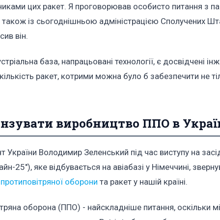
никами цих ракет. Я проговорював особисто питання з п
 також із сьогоднішньою адміністрацією Сполучених Шт
сив він.
устріальна база, напрацьовані технології, є досвідчені ін
ількість ракет, котрими можна було б забезпечити не ті
ензувати виробництво ППО в Украї
нт України Володимир Зеленський під час виступу на засі
н-25"), яке відбувається на авіабазі у Німеччині, зверну
 протиповітряної оборони
та ракет у нашій країні.
тряна оборона (ППО) - найскладніше питання, оскільки м