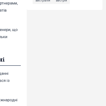
австралія
австрія
артнерами,
атів
женери, що
льки
ні
данні
вся із
іжнародні