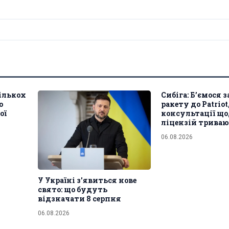
кількох
Сибіга: Б’ємося 
о
ракету до Patriot
ої
консультації що
ліцензій трива
06.08.2026
У Україні з'явиться нове
свято: що будуть
відзначати 8 серпня
06.08.2026