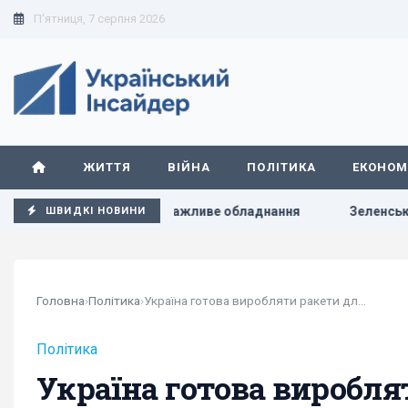
П'ятниця, 7 серпня 2026
ЖИТТЯ
ВІЙНА
ПОЛІТИКА
ЕКОНОМ
ано критично важливе обладнання
Зеленський вперше поїд
ШВИДКІ НОВИНИ
Головна
›
Політика
›
Україна готова виробляти ракети для збиття...
Політика
Україна готова виробля