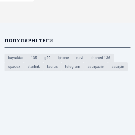
ПОПУЛЯРНІ ТЕГИ
bayraktar
f-35
g20
iphone
navi
shahed-136
spacex
starlink
taurus
telegram
австралія
австрія