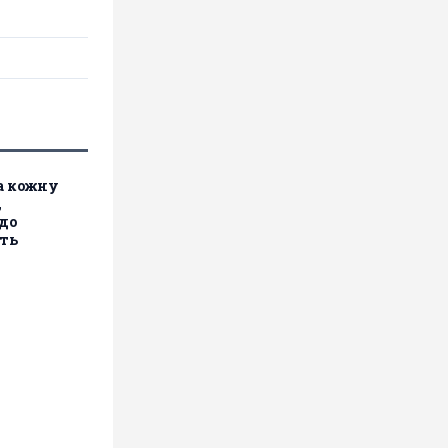
за кожну
,
до
ють