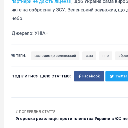
партнери не дають ліцензії
, щоб Україна сама вироб
які є на озброєнні у ЗСУ. Зеленський зауважив, що 
небо.
Джерело: УНІАН
ТЕГИ:
володимир зеленський
сша
ппо
збро
ПОДІЛИТИСЯ ЦІЄЮ СТАТТЕЮ:
Facebook
Twitter
ПОПЕРЕДНЯ СТАТТЯ
Угорська резолюція проти членства України в ЄС не 