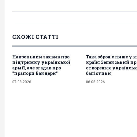
СХОЖІ СТАТТІ
Навроцький заявив про
Така зброя є лише у 
підтримку української
країн: Зеленський пр
армії, але згадав про
створення українськ
"прапори Бандери"
балістики
07.08.2026
06.08.2026