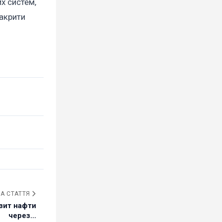
их систем,
закрити
А СТАТТЯ
нзит нафти
через...