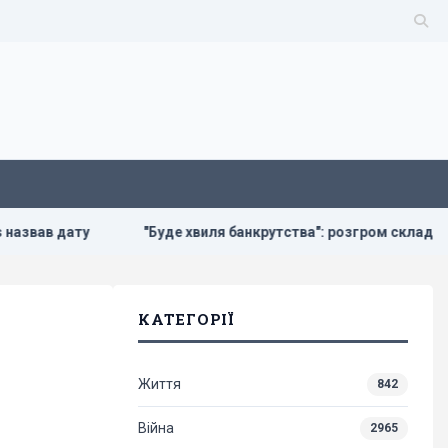
"Буде хвиля банкрутства": розгром складів Wildberries бол
КАТЕГОРІЇ
Життя
842
Війна
2965