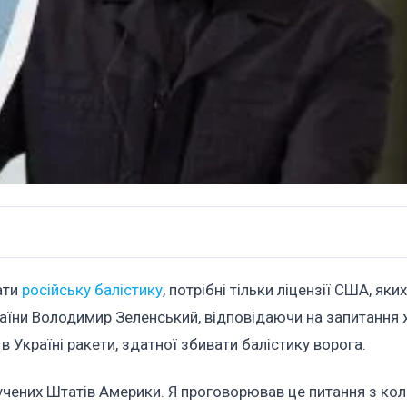
ати
російську балістику
, потрібні тільки ліцензії США, як
аїни Володимир Зеленський, відповідаючи на запитання 
в Україні ракети, здатної збивати балістику ворога.
олучених Штатів Америки. Я проговорював це питання з к