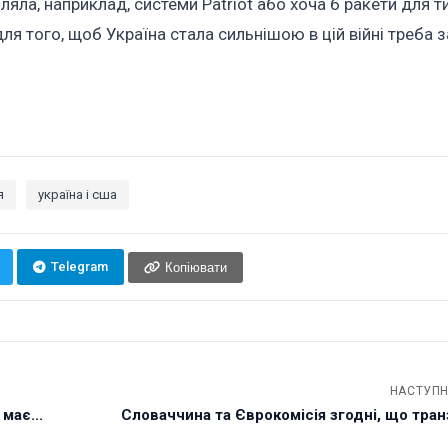
ляла, наприклад, системи Patriot або хоча б ракети для т
для того, щоб Україна стала сильнішою в цій війні треба 
я
україна і сша
Telegram
Копіювати
НАСТУПН
має...
Словаччина та Єврокомісія згодні, що тра