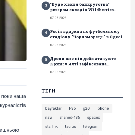
"Буде хвиля банкрутства":
3
розгром складів Wildberries...
07.08.2026
Росія вдарила по футбольному
4
стадіону "Чорноморець" в Одесі
07.08.2026
Дрони вже пів доби атакують
5
Крим: у Ялті зафіксована...
07.08.2026
ТЕГИ
их поки наша
журналістів
bayraktar
f-35
g20
iphone
navi
shahed-136
spacex
starlink
taurus
telegram
олишньою