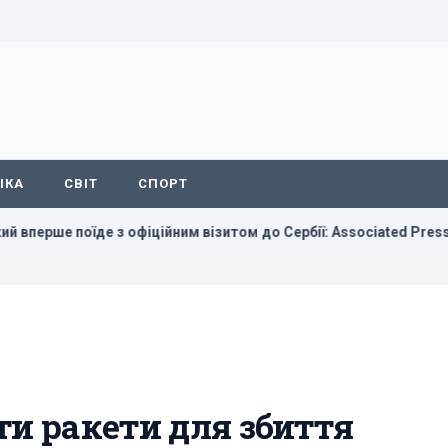
ІКА
СВІТ
СПОРТ
е з офіційним візитом до Сербії: Associated Press назвав дату
ти ракети для збиття