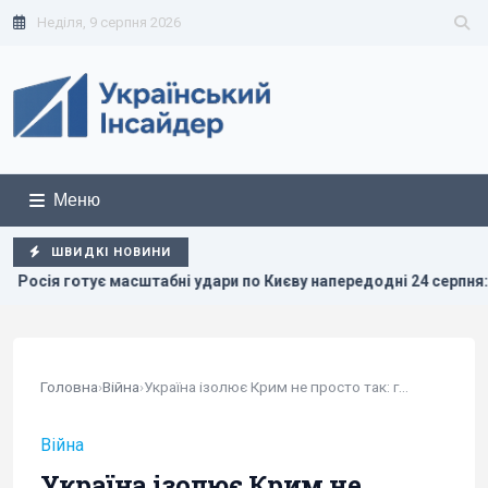
Неділя, 9 серпня 2026
Меню
ШВИДКІ НОВИНИ
 удари по Києву напередодні 24 серпня: в ISW розкрили цілі вор
Головна
›
Війна
›
Україна ізолює Крим не просто так: готується...
Війна
Україна ізолює Крим не