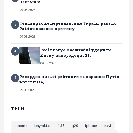
DeepState
09.08.2026
Фінляндія не передаватиме Україні ракети
3
Patriot: названо причину
09.08.2026
Росія готує масштабні удари по
4
Києву напередодні 24...
09.08.2026
Рекордно низькі рейтинги та параноя: Путін
5
жорсткіше,...
09.08.2026
ТЕГИ
atacms
bayraktar
f-35
g20
iphone
navi