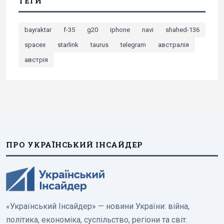
ТЕГИ
bayraktar
f-35
g20
iphone
navi
shahed-136
spacex
starlink
taurus
telegram
австралія
австрія
ПРО УКРАЇНСЬКИЙ ІНСАЙДЕР
«Український Інсайдер» — новини України: війна,
політика, економіка, суспільство, регіони та світ.