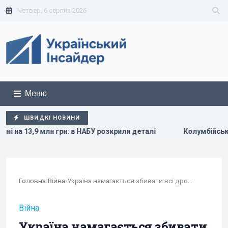
Четвер, 6 серпня 2026
Меню
ШВИДКІ НОВИНИ
БУ розкрили деталі
Колумбійські наркокартелі відправляю
Головна
›
Війна
›
Україна намагається збивати всі дрони РФ,...
Війна
Україна намагається збивати