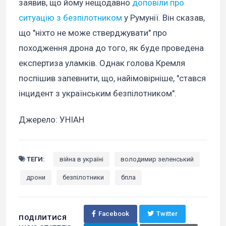
заявив, що йому нещодавно
доповіли про
ситуацію з безпілотником
у Румунії. Він сказав,
що "ніхто не може стверджувати" про
походження дрона до того, як буде проведена
експертиза уламків. Однак голова Кремля
поспішив запевнити, що, найімовірніше, "стався
інцидент з українським безпілотником".
Джерело: УНІАН
ТЕГИ:
війна в україні
володимир зеленський
дрони
безпілотники
бпла
Facebook
Twitter
ПОДІЛИТИСЯ